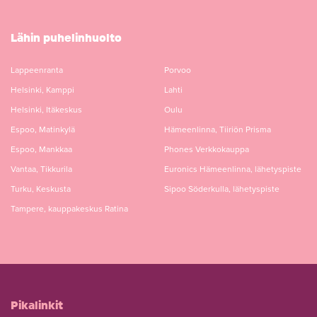
Lähin puhelinhuolto
Lappeenranta
Porvoo
Helsinki, Kamppi
Lahti
Helsinki, Itäkeskus
Oulu
Espoo, Matinkylä
Hämeenlinna, Tiiriön Prisma
Espoo, Mankkaa
Phones Verkkokauppa
Vantaa, Tikkurila
Euronics Hämeenlinna, lähetyspiste
Turku, Keskusta
Sipoo Söderkulla, lähetyspiste
Tampere, kauppakeskus Ratina
Pikalinkit