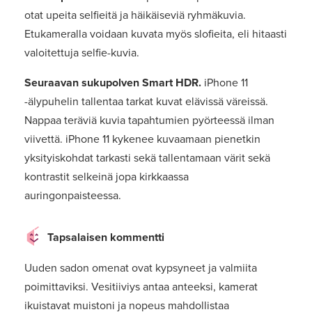
otat upeita selfieitä ja häikäiseviä ryhmäkuvia.
Etukameralla voidaan kuvata myös slofieita, eli hitaasti
valoitettuja selfie-kuvia.
Seuraavan sukupolven Smart HDR.
iPhone 11
-älypuhelin tallentaa tarkat kuvat elävissä väreissä.
Nappaa teräviä kuvia tapahtumien pyörteessä ilman
viivettä. iPhone 11 kykenee kuvaamaan pienetkin
yksityiskohdat tarkasti sekä tallentamaan värit sekä
kontrastit selkeinä jopa kirkkaassa
auringonpaisteessa.
Tapsalaisen kommentti
Uuden sadon omenat ovat kypsyneet ja valmiita
poimittaviksi. Vesitiiviys antaa anteeksi, kamerat
ikuistavat muistoni ja nopeus mahdollistaa