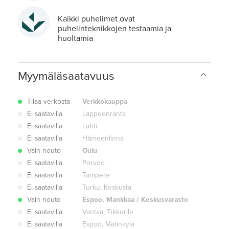
Kaikki puhelimet ovat
puhelinteknikkojen testaamia ja
huoltamia
Myymäläsaatavuus
Tilaa verkosta
Verkkokauppa
Ei saatavilla
Lappeenranta
Ei saatavilla
Lahti
Ei saatavilla
Hämeenlinna
Vain nouto
Oulu
Ei saatavilla
Porvoo
Ei saatavilla
Tampere
Ei saatavilla
Turku, Keskusta
Vain nouto
Espoo, Mankkaa / Keskusvarasto
Ei saatavilla
Vantaa, Tikkurila
Ei saatavilla
Espoo, Matinkylä