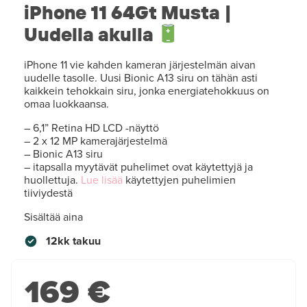
iPhone 11 64Gt Musta |
Uudella akulla
iPhone 11 vie kahden kameran järjestelmän aivan
uudelle tasolle. Uusi Bionic A13 siru on tähän asti
kaikkein tehokkain siru, jonka energiatehokkuus on
omaa luokkaansa.
– 6,1” Retina HD LCD -näyttö
– 2 x 12 MP kamerajärjestelmä
– Bionic A13 siru
– itapsalla myytävät puhelimet ovat käytettyjä ja
huollettuja.
Lue lisää
käytettyjen puhelimien
tiiviydestä
Sisältää aina
12kk takuu
169 €