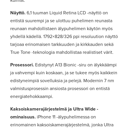
kulmat.
Näyttö.
6,1 tuuman Liquid Retina LCD -näyttö on
entistä suurempi ja se ulottuu puhelimen reunasta
reunaan mahdollistaen älypuhelimen käytön myös
yhdellä kädellä. 1792×828/326 ppi resoluution näyttö
tarjoaa erinomaisen tarkkuuden ja kirkkauden sekä
True Tone -teknologia mahdollistaa realistiset värit.
Prosessori.
Edistynyt A13 Bionic -siru on älykkäämpi
ja vahvempi kuin koskaan, ja se tukee myös kaikkein
edistyneimpiä sovelluksia ja pelejä. Modernin 7 nm
valmistusprosessin ansiosta prosessori on entistä
energiatehokkaampi.
Kaksoiskamerajärjestelmä ja Ultra Wide -
ominaisuus.
iPhone 11 -älypuhelimessa on
erinomainen kaksoiskamerajärjestelmä, jonka Ultra