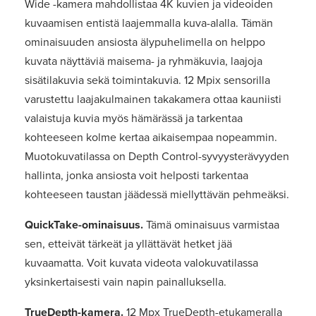
Wide -kamera mahdollistaa 4K kuvien ja videoiden
kuvaamisen entistä laajemmalla kuva-alalla. Tämän
ominaisuuden ansiosta älypuhelimella on helppo
kuvata näyttäviä maisema- ja ryhmäkuvia, laajoja
sisätilakuvia sekä toimintakuvia. 12 Mpix sensorilla
varustettu laajakulmainen takakamera ottaa kauniisti
valaistuja kuvia myös hämärässä ja tarkentaa
kohteeseen kolme kertaa aikaisempaa nopeammin.
Muotokuvatilassa on Depth Control-syvyysterävyyden
hallinta, jonka ansiosta voit helposti tarkentaa
kohteeseen taustan jäädessä miellyttävän pehmeäksi.
QuickTake-ominaisuus.
Tämä ominaisuus varmistaa
sen, etteivät tärkeät ja yllättävät hetket jää
kuvaamatta. Voit kuvata videota valokuvatilassa
yksinkertaisesti vain napin painalluksella.
TrueDepth-kamera.
12 Mpx TrueDepth-etukameralla