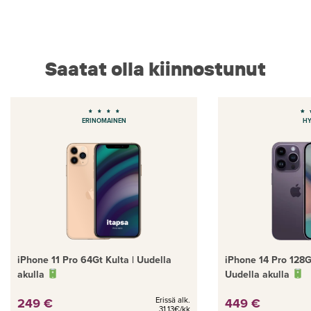
Saatat olla kiinnostunut
ERINOMAINEN
H
iPhone 11 Pro 64Gt Kulta | Uudella
iPhone 14 Pro 128G
akulla
Uudella akulla
249 €
Erissä alk.
449 €
31,13€/kk