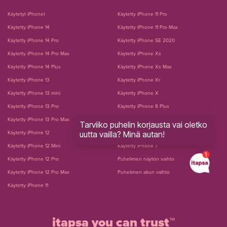
Käytetyt iPhonet
Käytetty iPhone 11 Pro
Käytetty iPhone 14
Käytetty iPhone 11 Pro Max
Käytetty iPhone 14 Pro
Käytetty iPhone SE 2020
Käytetty iPhone 14 Pro Max
Käytetty iPhone Xs
Käytetty iPhone 14 Plus
Käytetty iPhone Xs Max
Käytetty iPhone 13
Käytetty iPhone Xr
Käytetty iPhone 13 mini
Käytetty iPhone X
Käytetty iPhone 13 Pro
Käytetty iPhone 8 Plus
Käytetty iPhone 13 Pro Max
Käytetty iPhone 8
Tarviiko puhelin korjausta vai oletko
uutta vailla? Minä autan!
Käytetty iPhone 12
Käytetty iPhone 7 Plus
Käytetty iPhone 12 Mini
Käytetty iPhone 7
Käytetty iPhone 12 Pro
Puhelimen näytön vaihto
Käytetty iPhone 12 Pro Max
Puhelimen akun vaihto
Käytetty iPhone 11
itapsa you can trust™