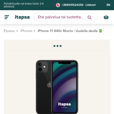
Puhelinhuolto nyt kotoa käsin 2-4
+358931524250
Liikkeet
EN
päivässä.
Etusivu
iPhonet
iPhone 11 64Gt Musta | Uudella akulla