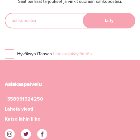
Saat parhaat tarjoukset ja vinkit suoraan sähköpostiisi.
Hyväksyn iTapsan
tietosuojakäytännön
Asiakaspalvelu
+358931524250
Lähetä viesti
Katso lähin liike