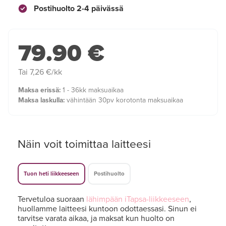
Postihuolto 2-4 päivässä
79.90 €
Tai 7,26 €/kk
Maksa erissä:
1 - 36kk maksuaikaa
Maksa laskulla:
vähintään 30pv korotonta maksuaikaa
Näin voit toimittaa laitteesi
Tuon heti liikkeeseen
Postihuolto
Tervetuloa suoraan
lähimpään iTapsa-liikkeeseen
,
huollamme laitteesi kuntoon odottaessasi. Sinun ei
tarvitse varata aikaa, ja maksat kun huolto on