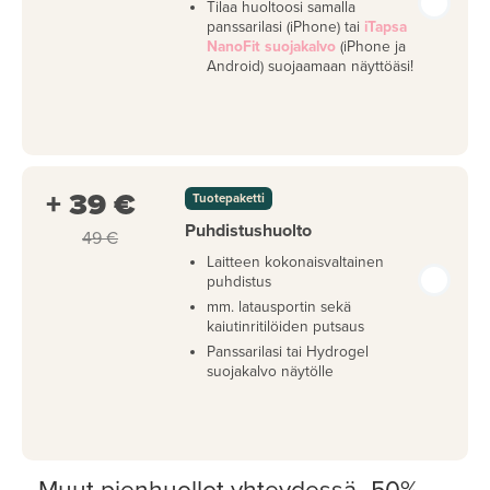
Tilaa huoltoosi samalla
panssarilasi (iPhone) tai
iTapsa
NanoFit suojakalvo
(iPhone ja
Android) suojaamaan näyttöäsi!
+ 39 €
Tuotepaketti
Puhdistushuolto
49 €
Laitteen kokonaisvaltainen
puhdistus
mm. latausportin sekä
kaiutinritilöiden putsaus
Panssarilasi tai Hydrogel
suojakalvo näytölle