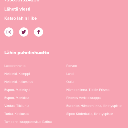
+358931524250
Lähetä viesti
Katso lähin liike
Lähin puhelinhuolto
Lappeenranta
Porvoo
Helsinki, Kamppi
Lahti
Helsinki, Itäkeskus
Oulu
Espoo, Matinkylä
Hämeenlinna, Tiiriön Prisma
Espoo, Mankkaa
Phones Verkkokauppa
Vantaa, Tikkurila
Euronics Hämeenlinna, lähetyspiste
Turku, Keskusta
Sipoo Söderkulla, lähetyspiste
Tampere, kauppakeskus Ratina