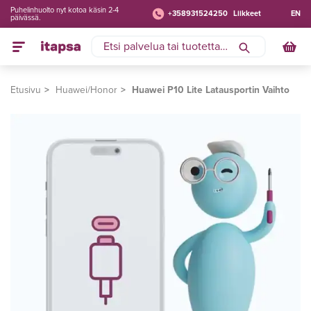
Puhelinhuolto nyt kotoa käsin 2-4
+358931524250
Liikkeet
EN
päivässä.
Etusivu
Huawei/Honor
Huawei P10 Lite Latausportin Vaihto