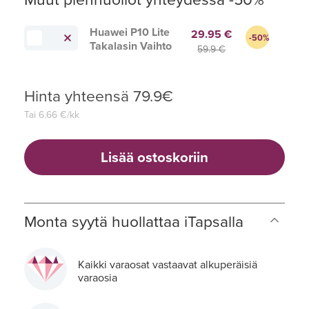
Muut pienhuollot yhteydessä -50%
Huawei P10 Lite
29.95 €
-50%
Takalasin Vaihto
59.9 €
Hinta yhteensä
79.9
€
Tai
6.66
€/kk
Lisää ostoskoriin
Monta syytä huollattaa iTapsalla
Kaikki varaosat vastaavat alkuperäisiä
varaosia