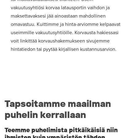
vakuutusyhtiösi korvaa latausportin vaihdon ja
maksettavaksesi jää ainoastaan mahdollinen
omavastuu. Kuittimme ja hinta-arviomme kelpaavat
useimmille vakuutusyhtiöille. Korvausta hakiessasi
voit linkittää korvaushakemukseen sivujemme
hintatiedon tai pyytää kirjallisen kustannusarvion.
Tapsoitamme maailman
puhelin kerrallaan
Teemme puhelimista pitkäikäisiä niin
ihmisten kuin ympäristön tähden.