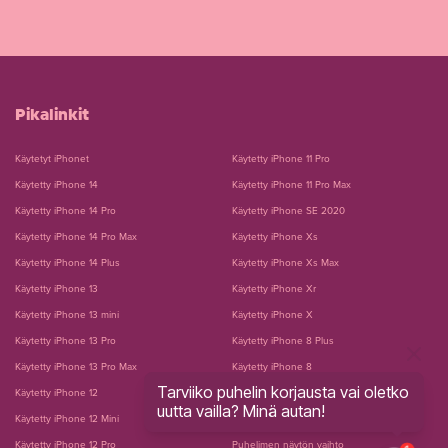
Pikalinkit
Käytetyt iPhonet
Käytetty iPhone 11 Pro
Käytetty iPhone 14
Käytetty iPhone 11 Pro Max
Käytetty iPhone 14 Pro
Käytetty iPhone SE 2020
Käytetty iPhone 14 Pro Max
Käytetty iPhone Xs
Käytetty iPhone 14 Plus
Käytetty iPhone Xs Max
Käytetty iPhone 13
Käytetty iPhone Xr
Käytetty iPhone 13 mini
Käytetty iPhone X
Käytetty iPhone 13 Pro
Käytetty iPhone 8 Plus
Käytetty iPhone 13 Pro Max
Käytetty iPhone 8
Tarviiko puhelin korjausta vai oletko
Käytetty iPhone 12
Käytetty iPhone 7 Plus
uutta vailla? Minä autan!
Käytetty iPhone 12 Mini
Käytetty iPhone 7
Käytetty iPhone 12 Pro
Puhelimen näytön vaihto