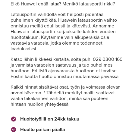
Eikö Huawei enää lataa? Menikö latausportti rikki?
Latausportin vaihdolla voit helposti pidentää
puhelimen käyttöikää. Huawein latausportin vaihto
onnistuu meillä edullisesti ja kätevästi. Annamme
Huawein latausportin korjaukselle kahden vuoden
huoltotakuun. Käytämme vain alkuperäisiä osia
vastaavia varaosia, jotka olemme todenneet
laadukkaiksi.
Katso lähin liikkeesi kartalta, soita puh. 029 0300 160
ja varmista varaosien saatavuus ja tuo puhelimesi
huoltoon. Erillistä ajanvarausta huoltoon et tarvitse.
Postin kautta huolto onnistuu muutamassa päivässä.
Kaikki hinnat sisältävät osat, työn ja voimassa olevan
arvonlisäveron. * Tähdellä merkityt mallit saattavat
vaatia takakannen vaihdon, minkä saa puoleen
hintaan huollon yhteydessä.
Huoltotyöllä on 24kk takuu
Huolto paikan päällä