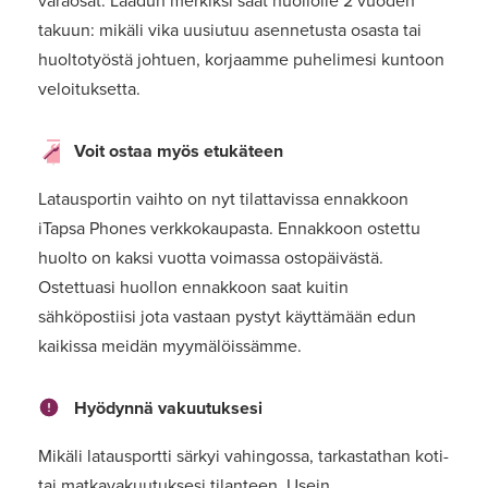
varaosat. Laadun merkiksi saat huollolle 2 vuoden
takuun: mikäli vika uusiutuu asennetusta osasta tai
huoltotyöstä johtuen, korjaamme puhelimesi kuntoon
veloituksetta.
Voit ostaa myös etukäteen
Latausportin vaihto on nyt tilattavissa ennakkoon
iTapsa Phones verkkokaupasta. Ennakkoon ostettu
huolto on kaksi vuotta voimassa ostopäivästä.
Ostettuasi huollon ennakkoon saat kuitin
sähköpostiisi jota vastaan pystyt käyttämään edun
kaikissa meidän myymälöissämme.
Hyödynnä vakuutuksesi
Mikäli latausportti särkyi vahingossa, tarkastathan koti-
tai matkavakuutuksesi tilanteen. Usein