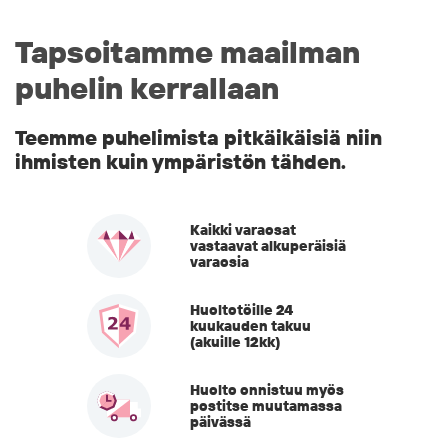
Tapsoitamme maailman
puhelin kerrallaan
Teemme puhelimista pitkäikäisiä niin
ihmisten kuin ympäristön tähden.
Kaikki varaosat
vastaavat alkuperäisiä
varaosia
Huoltotöille 24
kuukauden takuu
(akuille 12kk)
Huolto onnistuu myös
postitse muutamassa
päivässä