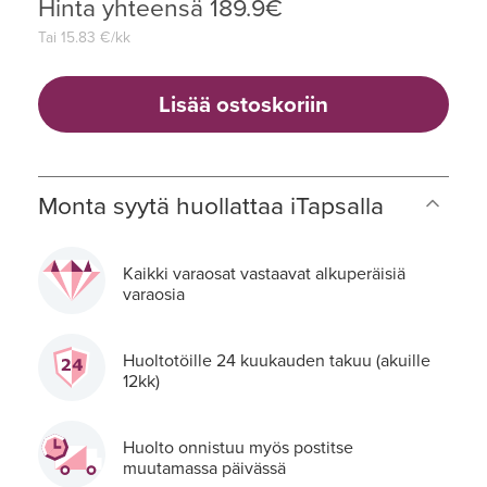
Hinta yhteensä
189.9
€
Tai
15.83
€/kk
Lisää ostoskoriin
Monta syytä huollattaa iTapsalla
Kaikki varaosat vastaavat alkuperäisiä
varaosia
Huoltotöille 24 kuukauden takuu (akuille
12kk)
Huolto onnistuu myös postitse
muutamassa päivässä