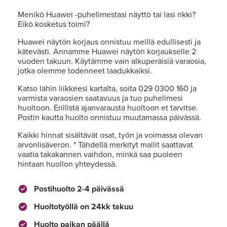
Menikö Huawei -puhelimestasi näyttö tai lasi rikki?
Eikö kosketus toimi?
Huawei näytön korjaus onnistuu meillä edullisesti ja
kätevästi. Annamme Huawei näytön korjaukselle 2
vuoden takuun. Käytämme vain alkuperäisiä varaosia,
jotka olemme todenneet laadukkaiksi.
Katso lähin liikkeesi kartalta, soita 029 0300 160 ja
varmista varaosien saatavuus ja tuo puhelimesi
huoltoon. Erillistä ajanvarausta huoltoon et tarvitse.
Postin kautta huolto onnistuu muutamassa päivässä.
Kaikki hinnat sisältävät osat, työn ja voimassa olevan
arvonlisäveron. * Tähdellä merkityt mallit saattavat
vaatia takakannen vaihdon, minkä saa puoleen
hintaan huollon yhteydessä.
Postihuolto 2-4 päivässä
Huoltotyöllä on 24kk takuu
Huolto paikan päällä