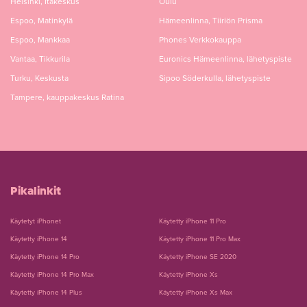
Helsinki, Itäkeskus
Oulu
Espoo, Matinkylä
Hämeenlinna, Tiiriön Prisma
Espoo, Mankkaa
Phones Verkkokauppa
Vantaa, Tikkurila
Euronics Hämeenlinna, lähetyspiste
Turku, Keskusta
Sipoo Söderkulla, lähetyspiste
Tampere, kauppakeskus Ratina
Pikalinkit
Käytetyt iPhonet
Käytetty iPhone 11 Pro
Käytetty iPhone 14
Käytetty iPhone 11 Pro Max
Käytetty iPhone 14 Pro
Käytetty iPhone SE 2020
Käytetty iPhone 14 Pro Max
Käytetty iPhone Xs
Käytetty iPhone 14 Plus
Käytetty iPhone Xs Max