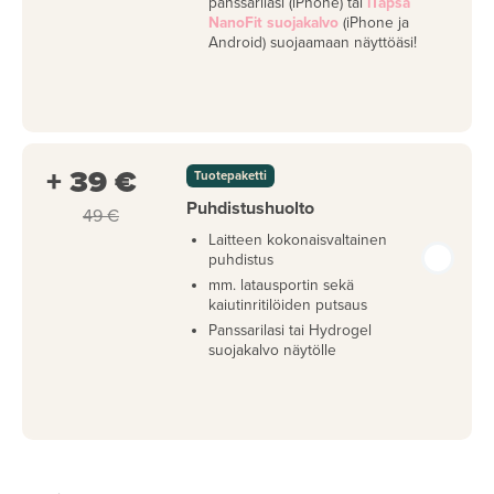
panssarilasi (iPhone) tai
iTapsa
NanoFit suojakalvo
(iPhone ja
Android) suojaamaan näyttöäsi!
+ 39 €
Tuotepaketti
Puhdistushuolto
49 €
Laitteen kokonaisvaltainen
puhdistus
mm. latausportin sekä
kaiutinritilöiden putsaus
Panssarilasi tai Hydrogel
suojakalvo näytölle