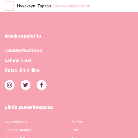
Hyväksyn iTapsan
tietosuojakäytännön
Asiakaspalvelu
+358931524250
Lähetä viesti
Katso lähin liike
Lähin puhelinhuolto
Lappeenranta
Porvoo
Helsinki, Kamppi
Lahti