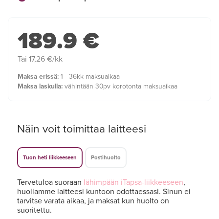
189.9 €
Tai 17,26 €/kk
Maksa erissä:
1 - 36kk maksuaikaa
Maksa laskulla:
vähintään 30pv korotonta maksuaikaa
Näin voit toimittaa laitteesi
Tuon heti liikkeeseen
Postihuolto
Tervetuloa suoraan
lähimpään iTapsa-liikkeeseen
,
huollamme laitteesi kuntoon odottaessasi. Sinun ei
tarvitse varata aikaa, ja maksat kun huolto on
suoritettu.