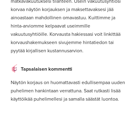
matkavakuutuksesi tilanteen. Usein vakuutusyhtiösi
korvaa näytön korjauksen ja maksettavaksesi jää
ainoastaan mahdollinen omavastuu. Kuittimme ja
hinta-arviomme kelpaavat useimmille
vakuutusyhtiöille. Korvausta hakiessasi voit linkittää
korvaushakemukseen sivujemme hintatiedon tai
pyytää kirjallisen kustannusarvion.
Tapsalaisen kommentti
Näytön korjaus on huomattavasti edullisempaa uuden
puhelimen hankintaan verrattuna. Saat rutkasti lisää
käyttöikää puhelimellesi ja samalla säästät luontoa.