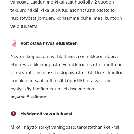
varaosat. Laadun merkiksi saat huollolle 2 vuoden
takuun: mikäli vika uusiutuu asennetusta osasta tai
huoltotyöstä johtuen, korjaamme puhelimesi kuntoon
veloituksetta.
Voit ostaa myös etukäteen
Näytön korjaus on nyt tilattavissa ennakkoon iTapsa
Phones verkkokaupasta. Ennakkoon ostettu huolto on
kaksi vuotta voimassa ostopäivästä. Ostettuasi huollon
ennakkoon saat kuitin sähköpostiisi jota vastaan
pystyt käyttämään edun kaikissa meidän
myymälöissämme.
Hyödynnä vakuutuksesi
Mikäli näyttö särkyi vahingossa, tarkastathan koti- tai