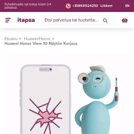
Puhelinhuolto nyt kotoa käsin 2-4
+358931524250
Liikkeet
EN
päivässä.
Etusivu
Huawei/Honor
Huawei Honor View 10 Näytön Korjaus