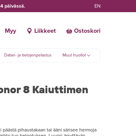
-4 päivässä.
EN
Myy
Liikkeet
Ostoskori
Datan- ja tietojenpelastus
Muut huollot
nor 8 Kaiuttimen
i päästä pihaustakaan tai ääni särisee hermoja
vaihto tuo helpotuksen. Luurisi ärsyttävän