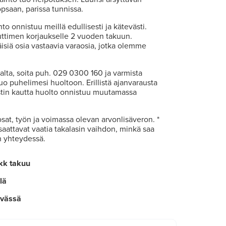
saan, parissa tunnissa.
o onnistuu meillä edullisesti ja kätevästi.
timen korjaukselle 2 vuoden takuun.
siä osia vastaavia varaosia, jotka olemme
talta, soita puh. 029 0300 160 ja varmista
uo puhelimesi huoltoon. Erillistä ajanvarausta
ostin kautta huolto onnistuu muutamassa
osat, työn ja voimassa olevan arvonlisäveron. *
 saattavat vaatia takalasin vaihdon, minkä saa
n yhteydessä.
kk takuu
lä
ivässä