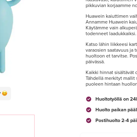
pikkuvian korjaamme nop
Huawein kaiuttimen vaiht
Annamme Huawein kaiut
Käytämme vain alkuperäi
todenneet laadukkaiksi.
Katso lähin liikkeesi kar
varaosien saatavuus ja t
huoltoon et tarvitse. P
päivässä.
Kaikki hinnat sisältävät 
Tähdellä merkityt mallit
puoleen hintaan huollo
Huoltotyöllä on 24
Huolto paikan pääl
Postihuolto 2-4 pä