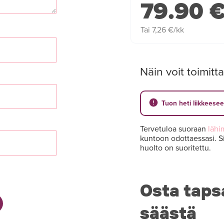
79.90 
Tai 7,26 €/kk
Näin voit toimitta
Tuon heti liikkeese
Tervetuloa suoraan
lähi
kuntoon odottaessasi. Si
huolto on suoritettu.
Osta taps
säästä