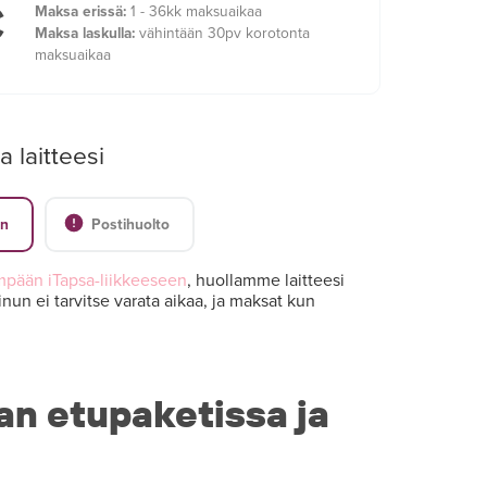
€
Maksa erissä:
1 - 36kk maksuaikaa
Maksa laskulla:
vähintään 30pv korotonta
maksuaikaa
a laitteesi
en
Postihuolto
mpään iTapsa-liikkeeseen
, huollamme laitteesi
nun ei tarvitse varata aikaa, ja maksat kun
an etupaketissa ja