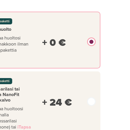
paketti
huolto
aa huoltosi
+ 0 €
nakkoon ilman
äpakettia
paketti
rilasi tai
a NanoFit
+ 24 €
kalvo
aa huoltoosi
malla
ssarilasi
hone) tai
iTapsa