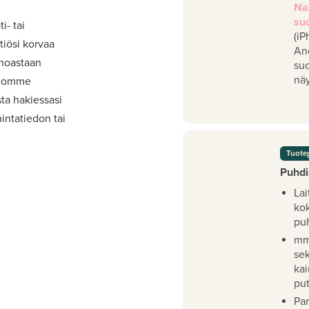
Na
su
i- tai
(iP
iösi korvaa
An
inoastaan
su
näy
viomme
ta hakiessasi
intatiedon tai
Tuote
Puhdi
Lai
ko
pu
mm
se
kai
pu
Pan