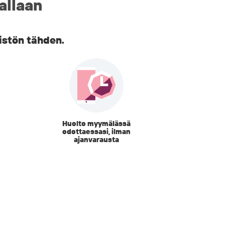
allaan
istön tähden.
Huolto myymälässä
odottaessasi, ilman
ajanvarausta