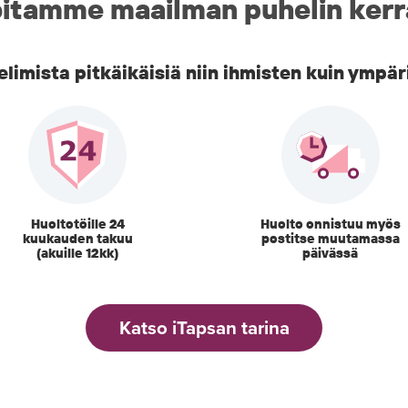
itamme maailman puhelin kerr
imista pitkäikäisiä niin ihmisten kuin ympär
Huoltotöille 24
Huolto onnistuu myös
kuukauden takuu
postitse muutamassa
(akuille 12kk)
päivässä
Katso iTapsan tarina