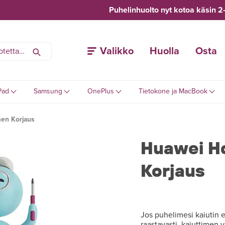
Puhelinhuolto nyt kotoa käsin 2
Valikko
Huolla
Osta
Pad
Samsung
OnePlus
Tietokone ja MacBook
men Korjaus
Huawei Ho
Korjaus
Jos puhelimesi kaiutin e
raastavasti, kaiuttimen 