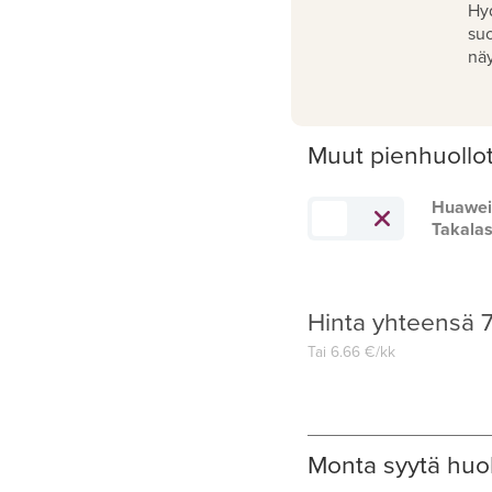
Hy
su
näy
Muut pienhuollo
Huawei
Takalas
Hinta yhteensä
7
Tai
6.66
€/kk
Monta syytä huol