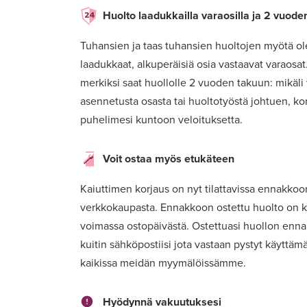
Huolto laadukkailla varaosilla ja 2 vuode
Tuhansien ja taas tuhansien huoltojen myötä o
laadukkaat, alkuperäisiä osia vastaavat varaosa
merkiksi saat huollolle 2 vuoden takuun: mikäli
asennetusta osasta tai huoltotyöstä johtuen, k
puhelimesi kuntoon veloituksetta.
Voit ostaa myös etukäteen
Kaiuttimen korjaus on nyt tilattavissa ennakko
verkkokaupasta. Ennakkoon ostettu huolto on k
voimassa ostopäivästä. Ostettuasi huollon enn
kuitin sähköpostiisi jota vastaan pystyt käyttä
kaikissa meidän myymälöissämme.
Hyödynnä vakuutuksesi