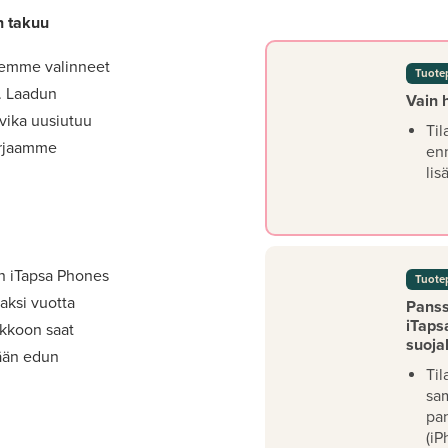
n takuu
lemme valinneet
Tuote
t. Laadun
Vain 
 vika uusiutuu
Til
orjaamme
en
lis
on iTapsa Phones
Tuote
aksi vuotta
Panssa
iTaps
akkoon saat
suoja
mään edun
Til
sa
pan
(iP