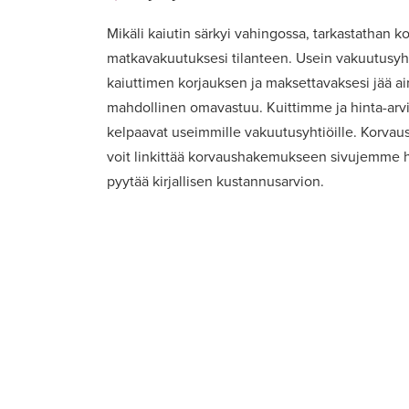
Mikäli kaiutin särkyi vahingossa, tarkastathan kot
matkavakuutuksesi tilanteen. Usein vakuutusyht
kaiuttimen korjauksen ja maksettavaksesi jää a
mahdollinen omavastuu. Kuittimme ja hinta-ar
kelpaavat useimmille vakuutusyhtiöille. Korvaus
voit linkittää korvaushakemukseen sivujemme h
pyytää kirjallisen kustannusarvion.