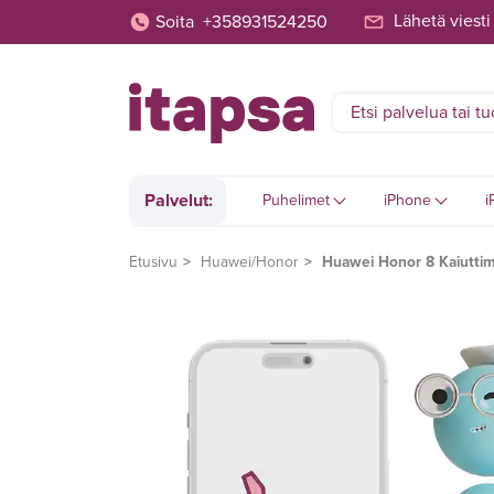
Lähetä viesti
Soita
+358931524250
Palvelut:
Puhelimet
iPhone
i
Etusivu
Huawei/Honor
Huawei Honor 8 Kaiutti