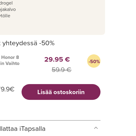
drogel
ojakalvo
tölle
t yhteydessä -50%
 Honor 8
29.95 €
-50%
in Vaihto
59.9 €
9.9
€
Lisää ostoskoriin
lattaa iTapsalla