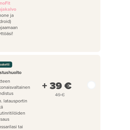
noFit
ojakalvo
hone ja
droid)
ojaamaan
ttöäsi!
paketti
stushuolto
tteen
+ 39 €
konaisvaltainen
hdistus
49 €
. latausportin
kä
utinritilöiden
tsaus
ssarilasi tai