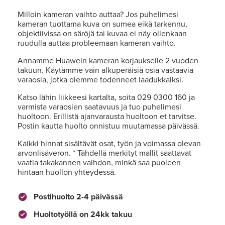
Milloin kameran vaihto auttaa? Jos puhelimesi
kameran tuottama kuva on sumea eikä tarkennu,
objektiivissa on säröjä tai kuvaa ei näy ollenkaan
ruudulla auttaa probleemaan kameran vaihto.
Annamme Huawein kameran korjaukselle 2 vuoden
takuun. Käytämme vain alkuperäisiä osia vastaavia
varaosia, jotka olemme todenneet laadukkaiksi.
Katso lähin liikkeesi kartalta, soita 029 0300 160 ja
varmista varaosien saatavuus ja tuo puhelimesi
huoltoon. Erillistä ajanvarausta huoltoon et tarvitse.
Postin kautta huolto onnistuu muutamassa päivässä.
Kaikki hinnat sisältävät osat, työn ja voimassa olevan
arvonlisäveron. * Tähdellä merkityt mallit saattavat
vaatia takakannen vaihdon, minkä saa puoleen
hintaan huollon yhteydessä.
Postihuolto 2-4 päivässä
Huoltotyöllä on 24kk takuu