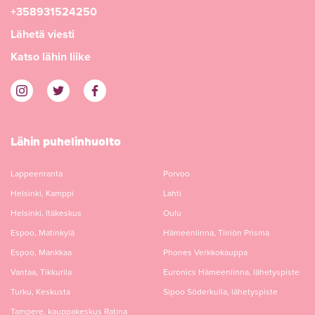
+358931524250
Lähetä viesti
Katso lähin liike
Lähin puhelinhuolto
Lappeenranta
Porvoo
Helsinki, Kamppi
Lahti
Helsinki, Itäkeskus
Oulu
Espoo, Matinkylä
Hämeenlinna, Tiiriön Prisma
Espoo, Mankkaa
Phones Verkkokauppa
Vantaa, Tikkurila
Euronics Hämeenlinna, lähetyspiste
Turku, Keskusta
Sipoo Söderkulla, lähetyspiste
Tampere, kauppakeskus Ratina