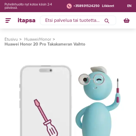
Puhelinhuolto nyt kotoa käsin 2-4
+358931524250
Liikkeet
EN
päivässä.
Etusivu
Huawei/Honor
Huawei Honor 20 Pro Takakameran Vaihto