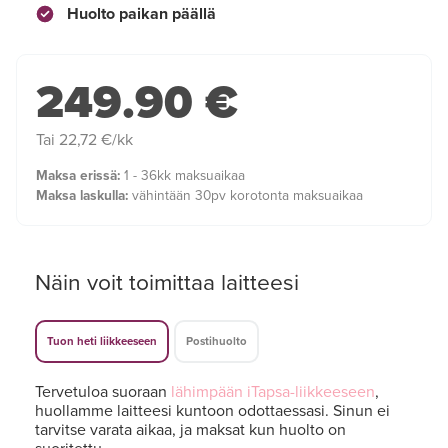
Huolto paikan päällä
249.90 €
Tai 22,72 €/kk
Maksa erissä:
1 - 36kk maksuaikaa
Maksa laskulla:
vähintään 30pv korotonta maksuaikaa
Näin voit toimittaa laitteesi
Tuon heti liikkeeseen
Postihuolto
Tervetuloa suoraan
lähimpään iTapsa-liikkeeseen
,
huollamme laitteesi kuntoon odottaessasi. Sinun ei
tarvitse varata aikaa, ja maksat kun huolto on