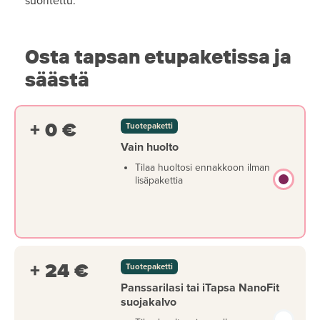
suoritettu.
Osta tapsan etupaketissa ja
säästä
+ 0 €
Tuotepaketti
Vain huolto
Tilaa huoltosi ennakkoon ilman
lisäpakettia
+ 24 €
Tuotepaketti
Panssarilasi tai iTapsa NanoFit
suojakalvo