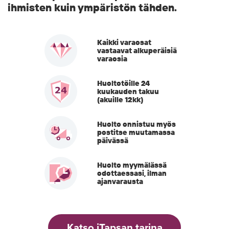
ihmisten kuin ympäristön tähden.
Kaikki varaosat
vastaavat alkuperäisiä
varaosia
Huoltotöille 24
kuukauden takuu
(akuille 12kk)
Huolto onnistuu myös
postitse muutamassa
päivässä
Huolto myymälässä
odottaessasi, ilman
ajanvarausta
Katso iTapsan tarina