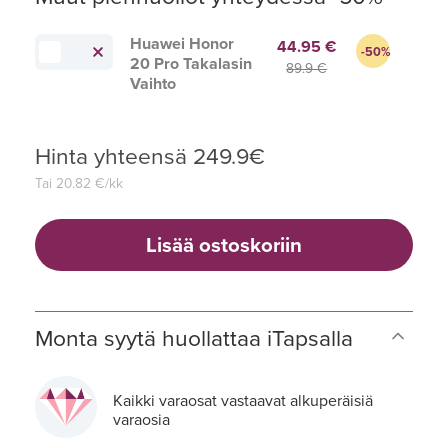
Huawei Honor
44.95 €
-50%
20 Pro Takalasin
89.9 €
Vaihto
Hinta yhteensä
249.9
€
Tai
20.82
€/kk
Lisää ostoskoriin
Monta syytä huollattaa iTapsalla
Kaikki varaosat vastaavat alkuperäisiä
varaosia