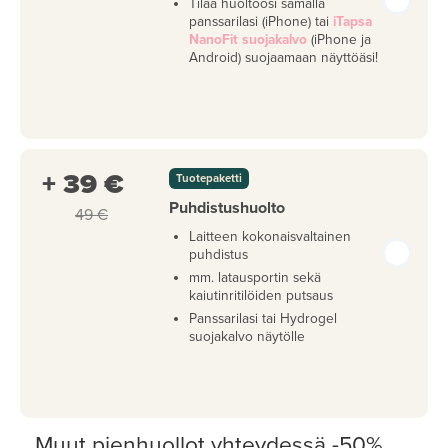
Tilaa huoltoosi samalla
panssarilasi (iPhone) tai
iTapsa
NanoFit suojakalvo
(iPhone ja
Android) suojaamaan näyttöäsi!
+ 39 €
Tuotepaketti
Puhdistushuolto
49 €
Laitteen kokonaisvaltainen
puhdistus
mm. latausportin sekä
kaiutinritilöiden putsaus
Panssarilasi tai Hydrogel
suojakalvo näytölle
Muut pienhuollot yhteydessä -50%