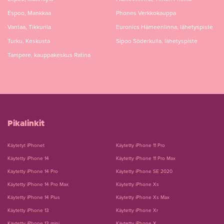
Espoo, Mankkaa
Phones Verkkokauppa
Vantaa, Tikkurila
Euronics Hämeenlinna, lähetyspiste
Turku, Keskusta
Sipoo Söderkulla, lähetyspiste
Tampere, kauppakeskus Ratina
Pikalinkit
Käytetyt iPhonet
Käytetty iPhone 11 Pro
Käytetty iPhone 14
Käytetty iPhone 11 Pro Max
Käytetty iPhone 14 Pro
Käytetty iPhone SE 2020
Käytetty iPhone 14 Pro Max
Käytetty iPhone Xs
Käytetty iPhone 14 Plus
Käytetty iPhone Xs Max
Käytetty iPhone 13
Käytetty iPhone Xr
Käytetty iPhone 13 mini
Käytetty iPhone X