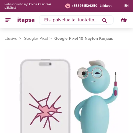
Puhelinhuolto nyt kotoa käsin 2-4
+358931524250
Liikkeet
EN
päivässä.
Etusivu
Google/ Pixel
Google Pixel 10 Näytön Korjaus