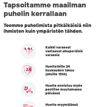
Tapsoitamme maailman
puhelin kerrallaan
Teemme puhelimista pitkäikäisiä niin
ihmisten kuin ympäristön tähden.
Kaikki varaosat
vastaavat alkuperäisiä
varaosia
Huoltotöille 24
kuukauden takuu
(akuille 12kk)
Huolto onnistuu myös
postitse muutamassa
päivässä
Huolto myymälässä