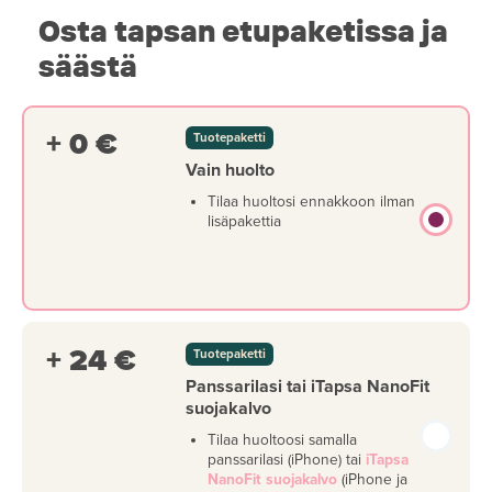
Osta tapsan etupaketissa ja
säästä
+ 0 €
Tuotepaketti
Vain huolto
Tilaa huoltosi ennakkoon ilman
lisäpakettia
+ 24 €
Tuotepaketti
Panssarilasi tai iTapsa NanoFit
suojakalvo
Tilaa huoltoosi samalla
panssarilasi (iPhone) tai
iTapsa
NanoFit suojakalvo
(iPhone ja