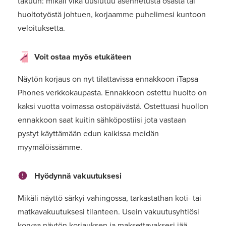
takuun: mikäli vika uusiutuu asennetusta osasta tai
huoltotyöstä johtuen, korjaamme puhelimesi kuntoon
veloituksetta.
Voit ostaa myös etukäteen
Näytön korjaus on nyt tilattavissa ennakkoon iTapsa
Phones verkkokaupasta. Ennakkoon ostettu huolto on
kaksi vuotta voimassa ostopäivästä. Ostettuasi huollon
ennakkoon saat kuitin sähköpostiisi jota vastaan
pystyt käyttämään edun kaikissa meidän
myymälöissämme.
Hyödynnä vakuutuksesi
Mikäli näyttö särkyi vahingossa, tarkastathan koti- tai
matkavakuutuksesi tilanteen. Usein vakuutusyhtiösi
korvaa näytön korjauksen ja maksettavaksesi jää