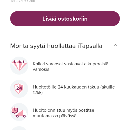
Tai
27.49
€/kk
Lisää ostoskoriin
Monta syytä huollattaa iTapsalla
Kaikki varaosat vastaavat alkuperäisiä
varaosia
Huoltotöille 24 kuukauden takuu (akuille
12kk)
Huolto onnistuu myös postitse
muutamassa päivässä