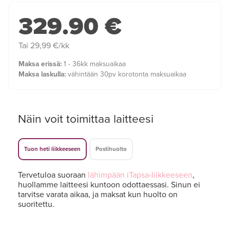
329.90 €
Tai 29,99 €/kk
Maksa erissä:
1 - 36kk maksuaikaa
Maksa laskulla:
vähintään 30pv korotonta maksuaikaa
Näin voit toimittaa laitteesi
Tuon heti liikkeeseen
Postihuolto
Tervetuloa suoraan
lähimpään iTapsa-liikkeeseen
,
huollamme laitteesi kuntoon odottaessasi. Sinun ei
tarvitse varata aikaa, ja maksat kun huolto on
suoritettu.