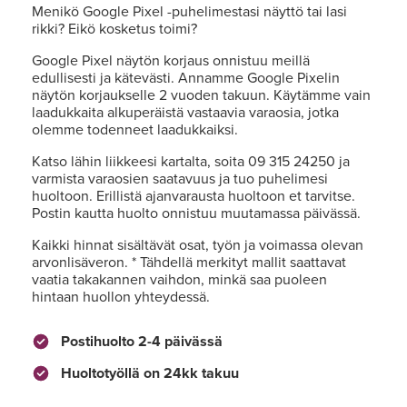
Menikö Google Pixel -puhelimestasi näyttö tai lasi
rikki? Eikö kosketus toimi?
Google Pixel näytön korjaus onnistuu meillä
edullisesti ja kätevästi. Annamme Google Pixelin
näytön korjaukselle 2 vuoden takuun. Käytämme vain
laadukkaita alkuperäistä vastaavia varaosia, jotka
olemme todenneet laadukkaiksi.
Katso lähin liikkeesi kartalta, soita 09 315 24250 ja
varmista varaosien saatavuus ja tuo puhelimesi
huoltoon. Erillistä ajanvarausta huoltoon et tarvitse.
Postin kautta huolto onnistuu muutamassa päivässä.
Kaikki hinnat sisältävät osat, työn ja voimassa olevan
arvonlisäveron. * Tähdellä merkityt mallit saattavat
vaatia takakannen vaihdon, minkä saa puoleen
hintaan huollon yhteydessä.
Postihuolto 2-4 päivässä
Huoltotyöllä on 24kk takuu