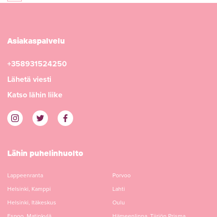
Asiakaspalvelu
+358931524250
Lähetä viesti
Katso lähin liike
Lähin puhelinhuolto
Lappeenranta
Porvoo
Helsinki, Kamppi
Lahti
Helsinki, Itäkeskus
Oulu
Espoo, Matinkylä
Hämeenlinna, Tiiriön Prisma