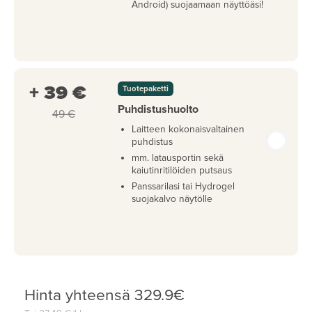
Android) suojaamaan näyttöäsi!
+ 39 €
Tuotepaketti
Puhdistushuolto
49 €
Laitteen kokonaisvaltainen
puhdistus
mm. latausportin sekä
kaiutinritilöiden putsaus
Panssarilasi tai Hydrogel
suojakalvo näytölle
Hinta yhteensä
329.9
€