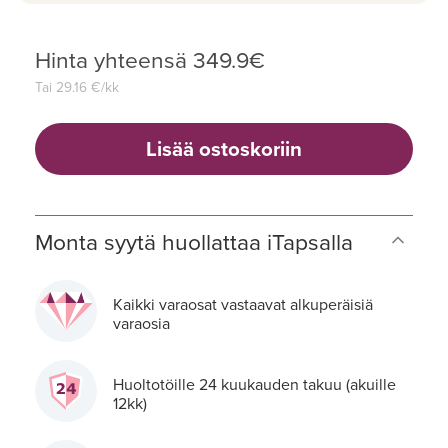
Hinta yhteensä
349.9
€
Tai
29.16
€/kk
Lisää ostoskoriin
Monta syytä huollattaa iTapsalla
Kaikki varaosat vastaavat alkuperäisiä
varaosia
Huoltotöille 24 kuukauden takuu (akuille
12kk)