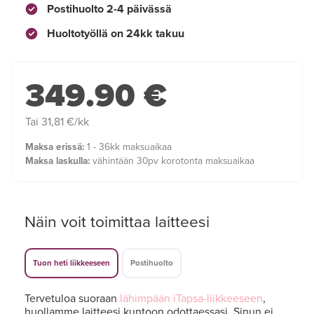
Postihuolto 2-4 päivässä
Huoltotyöllä on 24kk takuu
349.90 €
Tai 31,81 €/kk
Maksa erissä:
1 - 36kk maksuaikaa
Maksa laskulla:
vähintään 30pv korotonta maksuaikaa
Näin voit toimittaa laitteesi
Tuon heti liikkeeseen
Postihuolto
Tervetuloa suoraan
lähimpään iTapsa-liikkeeseen
,
huollamme laitteesi kuntoon odottaessasi. Sinun ei