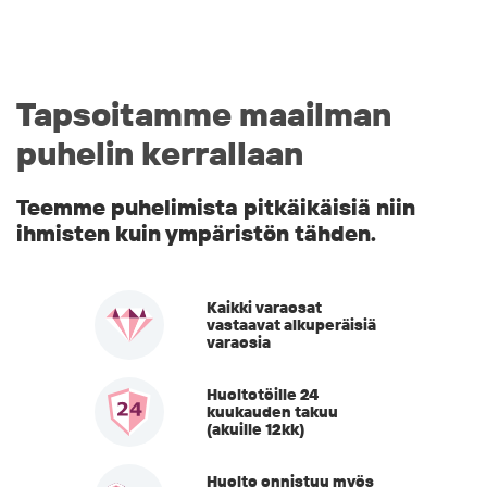
Tapsoitamme maailman
puhelin kerrallaan
Teemme puhelimista pitkäikäisiä niin
ihmisten kuin ympäristön tähden.
Kaikki varaosat
vastaavat alkuperäisiä
varaosia
Huoltotöille 24
kuukauden takuu
(akuille 12kk)
Huolto onnistuu myös