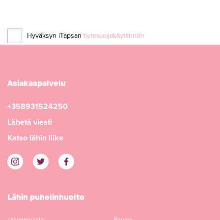
Hyväksyn iTapsan
tietosuojakäytännön
Asiakaspalvelu
+358931524250
Lähetä viesti
Katso lähin liike
Lähin puhelinhuolto
Lappeenranta
Porvoo