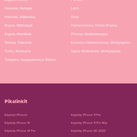
Helsinki, Kamppi
Lahti
Helsinki, Itäkeskus
Oulu
Espoo, Matinkylä
Hämeenlinna, Tiiriön Prisma
Espoo, Mankkaa
Phones Verkkokauppa
Vantaa, Tikkurila
Euronics Hämeenlinna, lähetyspiste
Turku, Keskusta
Sipoo Söderkulla, lähetyspiste
Tampere, kauppakeskus Ratina
Pikalinkit
Käytetyt iPhonet
Käytetty iPhone 11 Pro
Käytetty iPhone 14
Käytetty iPhone 11 Pro Max
Käytetty iPhone 14 Pro
Käytetty iPhone SE 2020