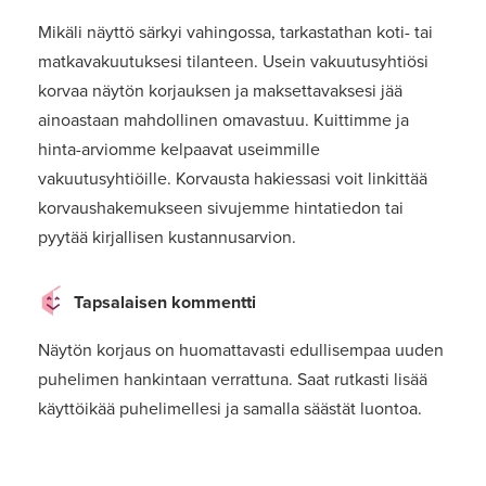
Mikäli näyttö särkyi vahingossa, tarkastathan koti- tai
matkavakuutuksesi tilanteen. Usein vakuutusyhtiösi
korvaa näytön korjauksen ja maksettavaksesi jää
ainoastaan mahdollinen omavastuu. Kuittimme ja
hinta-arviomme kelpaavat useimmille
vakuutusyhtiöille. Korvausta hakiessasi voit linkittää
korvaushakemukseen sivujemme hintatiedon tai
pyytää kirjallisen kustannusarvion.
Tapsalaisen kommentti
Näytön korjaus on huomattavasti edullisempaa uuden
puhelimen hankintaan verrattuna. Saat rutkasti lisää
käyttöikää puhelimellesi ja samalla säästät luontoa.