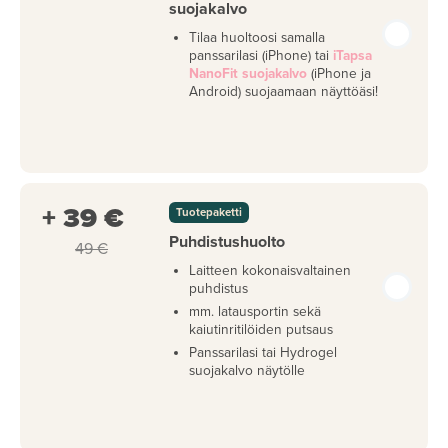
suojakalvo
Tilaa huoltoosi samalla
panssarilasi (iPhone) tai
iTapsa
NanoFit suojakalvo
(iPhone ja
Android) suojaamaan näyttöäsi!
+ 39 €
Tuotepaketti
Puhdistushuolto
49 €
Laitteen kokonaisvaltainen
puhdistus
mm. latausportin sekä
kaiutinritilöiden putsaus
Panssarilasi tai Hydrogel
suojakalvo näytölle