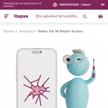
Puhelinhuolto nyt kotoa käsin 2-4
+358931524250
Liikkeet
EN
päivässä.
Etusivu
Samsung
Galaxy Tab S6 Näytön Korjaus