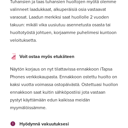
Tuhansien ja taas tuhansien huoltojen myötä olemme
valinneet laadukkaat, alkuperäisiä osia vastaavat
varaosat. Laadun merkiksi saat huollolle 2 vuoden
takuun: mikäli vika uusiutuu asennetusta osasta tai
huoltotyöstä johtuen, korjaamme puhelimesi kuntoon
veloituksetta.
Voit ostaa myös etukäteen
Näytön korjaus on nyt tilattavissa ennakkoon iTapsa
Phones verkkokaupasta. Ennakkoon ostettu huolto on
kaksi vuotta voimassa ostopäivästä. Ostettuasi huollon
ennakkoon saat kuitin sähköpostiisi jota vastaan
pystyt käyttämään edun kaikissa meidän
myymälöissämme.
Hyödynnä vakuutuksesi