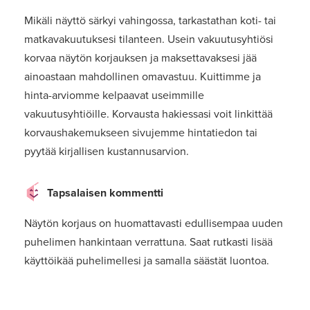
Mikäli näyttö särkyi vahingossa, tarkastathan koti- tai
matkavakuutuksesi tilanteen. Usein vakuutusyhtiösi
korvaa näytön korjauksen ja maksettavaksesi jää
ainoastaan mahdollinen omavastuu. Kuittimme ja
hinta-arviomme kelpaavat useimmille
vakuutusyhtiöille. Korvausta hakiessasi voit linkittää
korvaushakemukseen sivujemme hintatiedon tai
pyytää kirjallisen kustannusarvion.
Tapsalaisen kommentti
Näytön korjaus on huomattavasti edullisempaa uuden
puhelimen hankintaan verrattuna. Saat rutkasti lisää
käyttöikää puhelimellesi ja samalla säästät luontoa.