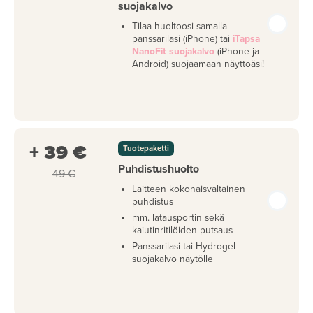
suojakalvo
Tilaa huoltoosi samalla
panssarilasi (iPhone) tai
iTapsa
NanoFit suojakalvo
(iPhone ja
Android) suojaamaan näyttöäsi!
+ 39 €
Tuotepaketti
Puhdistushuolto
49 €
Laitteen kokonaisvaltainen
puhdistus
mm. latausportin sekä
kaiutinritilöiden putsaus
Panssarilasi tai Hydrogel
suojakalvo näytölle