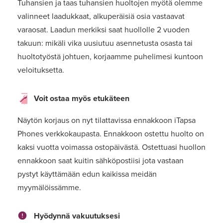
Tuhansien ja taas tuhansien huoltojen myötä olemme
valinneet laadukkaat, alkuperäisiä osia vastaavat
varaosat. Laadun merkiksi saat huollolle 2 vuoden
takuun: mikäli vika uusiutuu asennetusta osasta tai
huoltotyöstä johtuen, korjaamme puhelimesi kuntoon
veloituksetta.
Voit ostaa myös etukäteen
Näytön korjaus on nyt tilattavissa ennakkoon iTapsa
Phones verkkokaupasta. Ennakkoon ostettu huolto on
kaksi vuotta voimassa ostopäivästä. Ostettuasi huollon
ennakkoon saat kuitin sähköpostiisi jota vastaan
pystyt käyttämään edun kaikissa meidän
myymälöissämme.
Hyödynnä vakuutuksesi