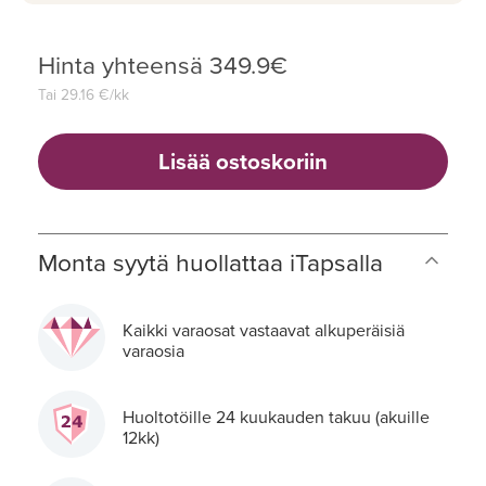
Hinta yhteensä
349.9
€
Tai
29.16
€/kk
Lisää ostoskoriin
Monta syytä huollattaa iTapsalla
Kaikki varaosat vastaavat alkuperäisiä
varaosia
Huoltotöille 24 kuukauden takuu (akuille
12kk)