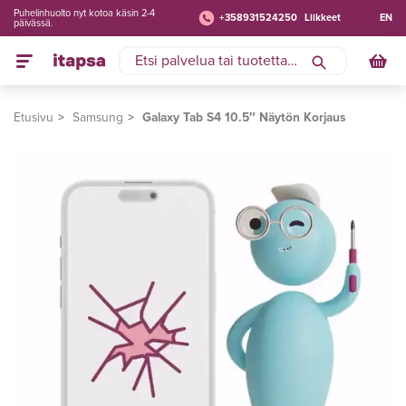
Puhelinhuolto nyt kotoa käsin 2-4
+358931524250
Liikkeet
EN
päivässä.
Etusivu
Samsung
Galaxy Tab S4 10.5″ Näytön Korjaus