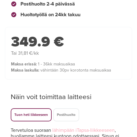
Postihuolto 2-4 päivässä
Huoltotyöllä on 24kk takuu
349.9 €
Tai 31,81 €/kk
Maksa erissä:
1 - 36kk maksuaikaa
Maksa laskulla:
vähintään 30pv korotonta maksuaikaa
Näin voit toimittaa laitteesi
Tuon heti liikkeeseen
Postihuolto
Tervetuloa suoraan
lähimpään iTapsa-liikkeeseen
,
huollamme laitteesi kuntoon odottaessasi. Sinun ei