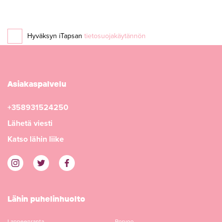
Hyväksyn iTapsan
tietosuojakäytännön
Asiakaspalvelu
+358931524250
Lähetä viesti
Katso lähin liike
Lähin puhelinhuolto
Lappeenranta
Porvoo