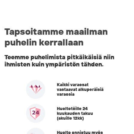
Tapsoitamme maailman
puhelin kerrallaan
Teemme puhelimista pitkäikäisiä niin
ihmisten kuin ympäristön tähden.
Kaikki varaosat
vastaavat alkuperäisiä
varaosia
Huoltotöille 24
kuukauden takuu
(akuille 12kk)
Huolto onnistuu myös