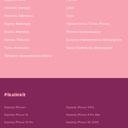
Helsinki, Kamppi
Lahti
Helsinki, Itäkeskus
Oulu
Espoo, Matinkylä
Hämeenlinna, Tiiriön Prisma
Espoo, Mankkaa
Phones Verkkokauppa
Vantaa, Tikkurila
Euronics Hämeenlinna, lähetyspiste
Turku, Keskusta
Sipoo Söderkulla, lähetyspiste
Tampere, kauppakeskus Ratina
Pikalinkit
Käytetyt iPhonet
Käytetty iPhone 11 Pro
Käytetty iPhone 14
Käytetty iPhone 11 Pro Max
Käytetty iPhone 14 Pro
Käytetty iPhone SE 2020