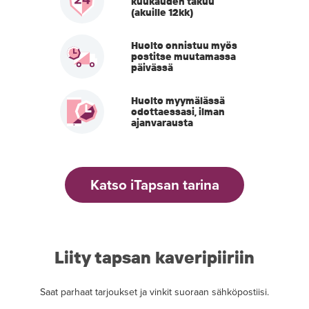
kuukauden takuu
(akuille 12kk)
Huolto onnistuu myös
postitse muutamassa
päivässä
Huolto myymälässä
odottaessasi, ilman
ajanvarausta
Katso iTapsan tarina
Liity tapsan kaveripiiriin
Saat parhaat tarjoukset ja vinkit suoraan sähköpostiisi.