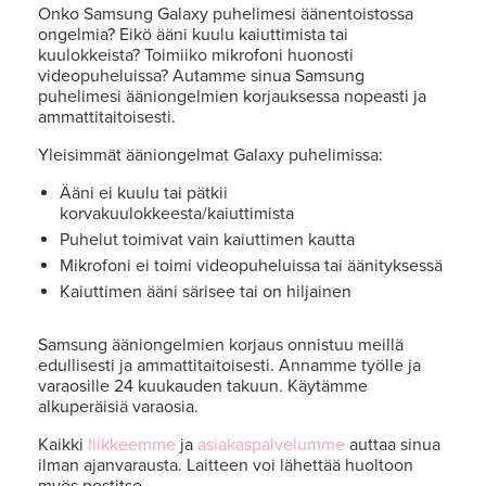
Onko Samsung Galaxy puhelimesi äänentoistossa
ongelmia? Eikö ääni kuulu kaiuttimista tai
kuulokkeista? Toimiiko mikrofoni huonosti
videopuheluissa? Autamme sinua Samsung
puhelimesi ääniongelmien korjauksessa nopeasti ja
ammattitaitoisesti.
Yleisimmät ääniongelmat Galaxy puhelimissa:
Ääni ei kuulu tai pätkii
korvakuulokkeesta/kaiuttimista
Puhelut toimivat vain kaiuttimen kautta
Mikrofoni ei toimi videopuheluissa tai äänityksessä
Kaiuttimen ääni särisee tai on hiljainen
Samsung ääniongelmien korjaus onnistuu meillä
edullisesti ja ammattitaitoisesti. Annamme työlle ja
varaosille 24 kuukauden takuun. Käytämme
alkuperäisiä varaosia.
Kaikki
liikkeemme
ja
asiakaspalvelumme
auttaa sinua
ilman ajanvarausta. Laitteen voi lähettää huoltoon
myös postitse.