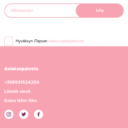
Hyväksyn iTapsan
tietosuojakäytännön
Asiakaspalvelu
+358931524250
Lähetä viesti
Katso lähin liike