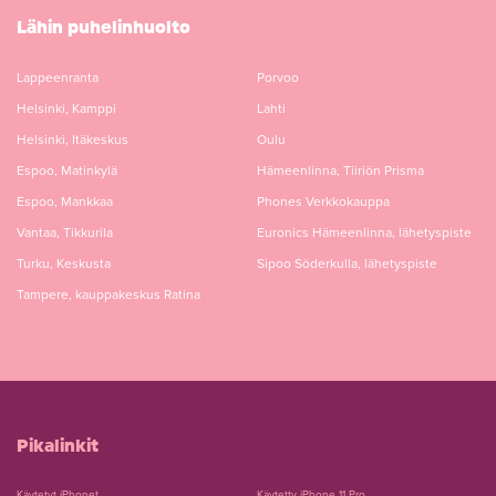
Lähin puhelinhuolto
Lappeenranta
Porvoo
Helsinki, Kamppi
Lahti
Helsinki, Itäkeskus
Oulu
Espoo, Matinkylä
Hämeenlinna, Tiiriön Prisma
Espoo, Mankkaa
Phones Verkkokauppa
Vantaa, Tikkurila
Euronics Hämeenlinna, lähetyspiste
Turku, Keskusta
Sipoo Söderkulla, lähetyspiste
Tampere, kauppakeskus Ratina
Pikalinkit
Käytetyt iPhonet
Käytetty iPhone 11 Pro