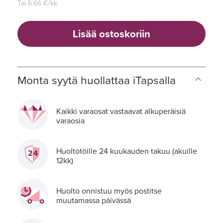
Tai
6.66
€/kk
Lisää ostoskoriin
Monta syytä huollattaa iTapsalla
Kaikki varaosat vastaavat alkuperäisiä
varaosia
Huoltotöille 24 kuukauden takuu (akuille
12kk)
Huolto onnistuu myös postitse
muutamassa päivässä