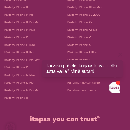
Käytetty iPhone 14
Käytetty iPhone 11 Pro Max
Käytetty iPhone 14 Pro
Käytetty iPhone SE 2020
Käytetty iPhone 14 Pro Max
Käytetty iPhone Xs
Käytetty iPhone 14 Plus
Käytetty iPhone Xs Max
Käytetty iPhone 13
Käytetty iPhone Xr
Käytetty iPhone 13 mini
Käytetty iPhone X
Käytetty iPhone 13 Pro
Käytetty iPhone 8 Plus
Käytetty iPhone 13 Pro Max
Käytetty iPhone 8
Tarviiko puhelin korjausta vai oletko
Käytetty iPhone 12
Käytetty iPhone 7 Plus
uutta vailla? Minä autan!
Käytetty iPhone 12 Mini
Käytetty iPhone 7
Käytetty iPhone 12 Pro
Puhelimen näytön vaihto
Käytetty iPhone 12 Pro Max
Puhelimen akun vaihto
Käytetty iPhone 11
itapsa you can trust™