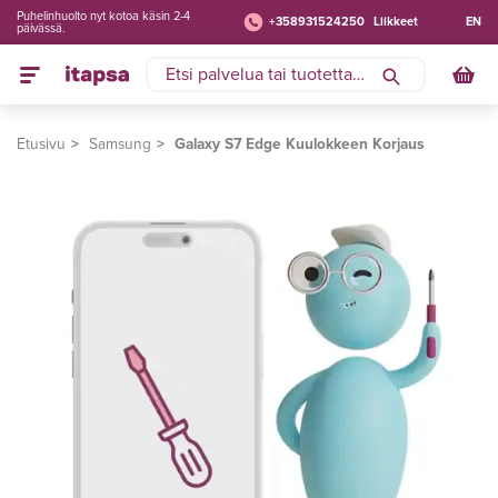
Puhelinhuolto nyt kotoa käsin 2-4
+358931524250
Liikkeet
EN
päivässä.
Etusivu
Samsung
Galaxy S7 Edge Kuulokkeen Korjaus