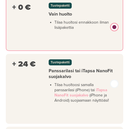
+ 0 €
Tuotepaketti
Vain huolto
Tilaa huoltosi ennakkoon ilman
lisäpakettia
+ 24 €
Tuotepaketti
Panssarilasi tai iTapsa NanoFit
suojakalvo
Tilaa huoltoosi samalla
panssarilasi (iPhone) tai
iTapsa
NanoFit suojakalvo
(iPhone ja
Android) suojaamaan näyttöäsi!