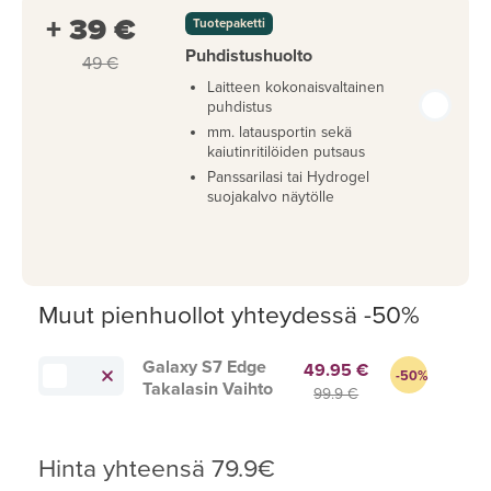
+ 39 €
Tuotepaketti
Puhdistushuolto
49 €
Laitteen kokonaisvaltainen
puhdistus
mm. latausportin sekä
kaiutinritilöiden putsaus
Panssarilasi tai Hydrogel
suojakalvo näytölle
Muut pienhuollot yhteydessä -50%
Galaxy S7 Edge
49.95 €
-50%
Takalasin Vaihto
99.9 €
Hinta yhteensä
79.9
€