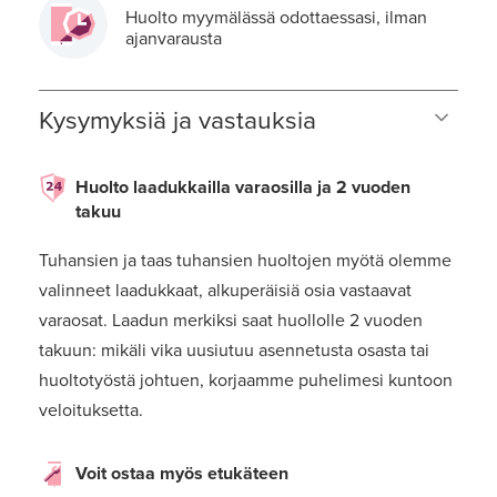
Huolto myymälässä odottaessasi, ilman
ajanvarausta
Kysymyksiä ja vastauksia
Huolto laadukkailla varaosilla ja 2 vuoden
takuu
Tuhansien ja taas tuhansien huoltojen myötä olemme
valinneet laadukkaat, alkuperäisiä osia vastaavat
varaosat. Laadun merkiksi saat huollolle 2 vuoden
takuun: mikäli vika uusiutuu asennetusta osasta tai
huoltotyöstä johtuen, korjaamme puhelimesi kuntoon
veloituksetta.
Voit ostaa myös etukäteen