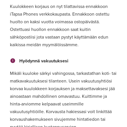
Kuulokkeen korjaus on nyt tilattavissa ennakkoon
iTapsa Phones verkkokaupasta. Ennakkoon ostettu
huolto on kaksi vuotta voimassa ostopäivästä.
Ostettuasi huollon ennakkoon saat kuitin
sähköpostiisi jota vastaan pystyt käyttämään edun
kaikissa meidän myymälöissämme.
Hyödynnä vakuutuksesi
Mikäli kuuloke särkyi vahingossa, tarkastathan koti- tai
matkavakuutuksesi tilanteen. Usein vakuutusyhtiösi
korvaa kuulokkeen korjauksen ja maksettavaksesi jää
ainoastaan mahdollinen omavastuu. Kuittimme ja
hinta-arviomme kelpaavat useimmille
vakuutusyhtiöille. Korvausta hakiessasi voit linkittää
korvaushakemukseen sivujemme hintatiedon tai