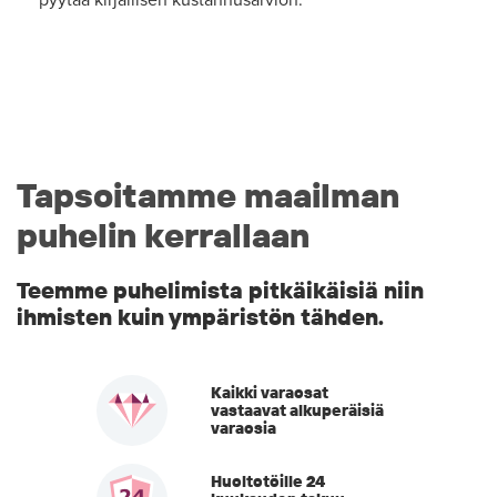
pyytää kirjallisen kustannusarvion.
Tapsoitamme maailman
puhelin kerrallaan
Teemme puhelimista pitkäikäisiä niin
ihmisten kuin ympäristön tähden.
Kaikki varaosat
vastaavat alkuperäisiä
varaosia
Huoltotöille 24