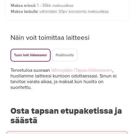
Maksa erissä:
1 - 36kk maksuaikaa
Maksa laskulla:
vähintään 30pv korotonta maksuaikaa
Näin voit toimittaa laitteesi
Tuon heti liikkeeseen
Postihuolto
Tervetuloa suoraan
lähimpään iTapsa-liikkeeseen
,
huollamme laitteesi kuntoon odottaessasi. Sinun ei
tarvitse varata aikaa, ja maksat kun huolto on
suoritettu.
Osta tapsan etupaketissa ja
säästä