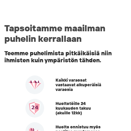
Tapsoitamme maailman
puhelin kerrallaan
Teemme puhelimista pitkäikäisiä niin
ihmisten kuin ympäristön tähden.
Kaikki varaosat
vastaavat alkuperäisiä
varaosia
Huoltotöille 24
kuukauden takuu
(akuille 12kk)
Huolto onnistuu myös