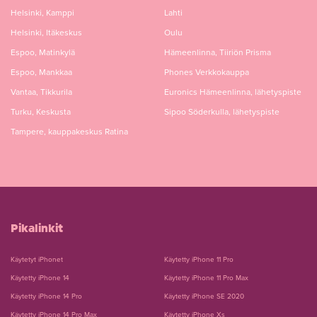
Helsinki, Kamppi
Lahti
Helsinki, Itäkeskus
Oulu
Espoo, Matinkylä
Hämeenlinna, Tiiriön Prisma
Espoo, Mankkaa
Phones Verkkokauppa
Vantaa, Tikkurila
Euronics Hämeenlinna, lähetyspiste
Turku, Keskusta
Sipoo Söderkulla, lähetyspiste
Tampere, kauppakeskus Ratina
Pikalinkit
Käytetyt iPhonet
Käytetty iPhone 11 Pro
Käytetty iPhone 14
Käytetty iPhone 11 Pro Max
Käytetty iPhone 14 Pro
Käytetty iPhone SE 2020
Käytetty iPhone 14 Pro Max
Käytetty iPhone Xs