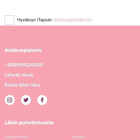
Hyväksyn iTapsan
tietosuojakäytännön
Asiakaspalvelu
+358931524250
Lähetä viesti
Katso lähin liike
Lähin puhelinhuolto
Lappeenranta
Porvoo