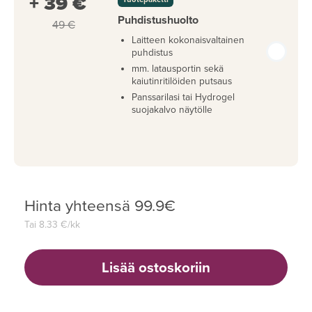
+ 39 €
Puhdistushuolto
49 €
Laitteen kokonaisvaltainen
puhdistus
mm. latausportin sekä
kaiutinritilöiden putsaus
Panssarilasi tai Hydrogel
suojakalvo näytölle
Hinta yhteensä
99.9
€
Tai
8.33
€/kk
Lisää ostoskoriin