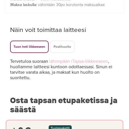
Maksa laskulla:
vähintään 30pv korotonta maksuaikaa
Näin voit toimittaa laitteesi
Tuon heti liikkeeseen
Postihuolto
Tervetuloa suoraan
lähimpään iTapsa-liikkeeseen
,
huollamme laitteesi kuntoon odottaessasi. Sinun ei
tarvitse varata aikaa, ja maksat kun huolto on
suoritettu.
Osta tapsan etupaketissa ja
säästä
Tuotepaketti