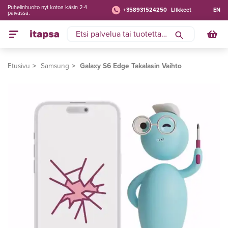
Puhelinhuolto nyt kotoa käsin 2-4
+358931524250
Liikkeet
EN
päivässä.
Etusivu
Samsung
Galaxy S6 Edge Takalasin Vaihto