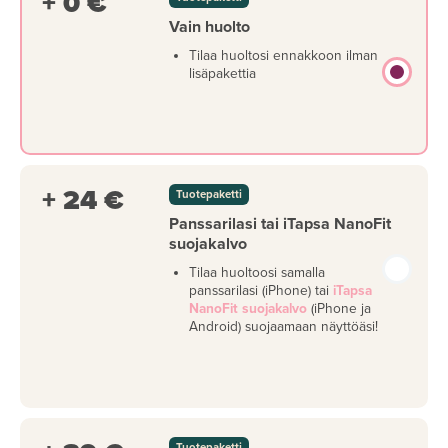
+ 0 €
Vain huolto
Tilaa huoltosi ennakkoon ilman
lisäpakettia
+ 24 €
Tuotepaketti
Panssarilasi tai iTapsa NanoFit
suojakalvo
Tilaa huoltoosi samalla
panssarilasi (iPhone) tai
iTapsa
NanoFit suojakalvo
(iPhone ja
Android) suojaamaan näyttöäsi!
Tuotepaketti