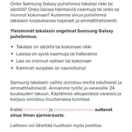
Onko Samsung Galaxy puhelimesi takalasi rikki tai
säröillä? Onko lasissa häiritseviä naarmuja tai onko se
irronnut kokonaan? Autamme sinua puhelimesi
takalasin korjauksessa nopeasti ja ammattitaitoisesti.
Yleisimmät takalasin ongelmat Samsung Galaxy
puhelimissa:
Takalasi on säröillä tai kokonaan rikki
Lasissa on syviä naarmuja tai halkeamia
Lasi on irronnut osittain tai kokonaan
Kameran suojalasi on vaurioitunut
Samsung takalasin vaihto onnistuu meillä edullisesti ja
ammattitaitoisesti. Annamme työlle ja varaosille 24
kuukauden takuun. Käytämme alkuperäisiä varaosia ja
korjaus onnistuu muutamassa tunnissa.
Kaikki
liikkeemme
ja
asiakaspalvelumme
auttavat
sinua ilman ajanvarausta
.
Laitteen voi lähettää huoltoon myös postitse.