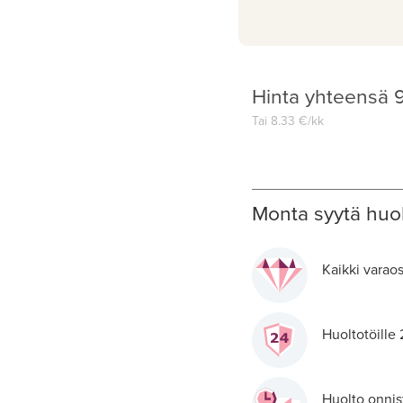
Hinta yhteensä
Tai
8.33
€/kk
Monta syytä huol
Kaikki varaos
Huoltotöille
Huolto onnis