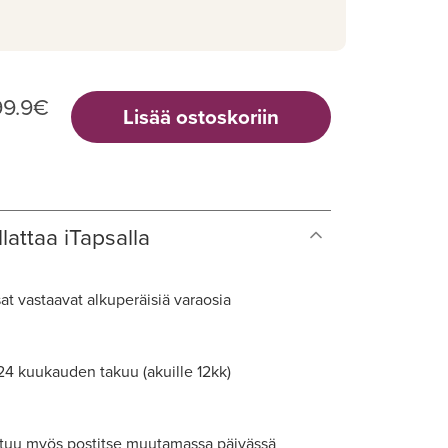
99.9
€
Lisää ostoskoriin
lattaa iTapsalla
at vastaavat alkuperäisiä varaosia
 24 kuukauden takuu (akuille 12kk)
tuu myös postitse muutamassa päivässä