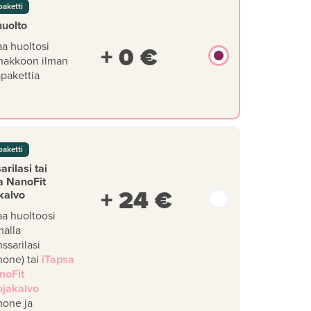
paketti
huolto
aa huoltosi
+ 0 €
nakkoon ilman
äpakettia
paketti
rilasi tai
a NanoFit
+ 24 €
kalvo
aa huoltoosi
malla
ssarilasi
hone) tai
iTapsa
noFit
ojakalvo
hone ja