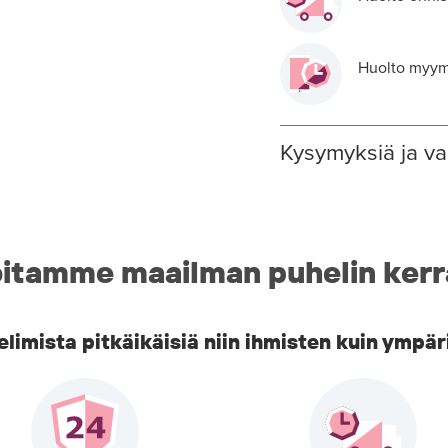
Huolto myymä
Kysymyksiä ja va
itamme maailman puhelin kerr
imista pitkäikäisiä niin ihmisten kuin ympär