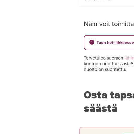
Näin voit toimitta
Tuon heti liikkeese
Tervetuloa suoraan
lähi
kuntoon odottaessasi. Si
huolto on suoritettu.
Osta taps
säästä