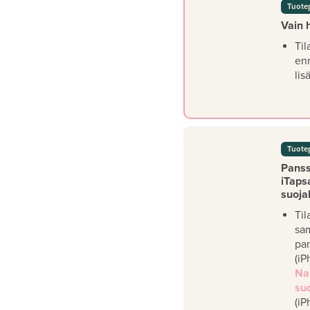
Tuote
Vain 
Til
en
lis
Tuote
Panssa
iTaps
suoja
Til
sa
pan
(iP
Na
su
(iP