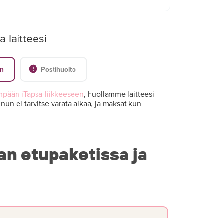
a laitteesi
en
Postihuolto
mpään iTapsa-liikkeeseen
, huollamme laitteesi
nun ei tarvitse varata aikaa, ja maksat kun
an etupaketissa ja