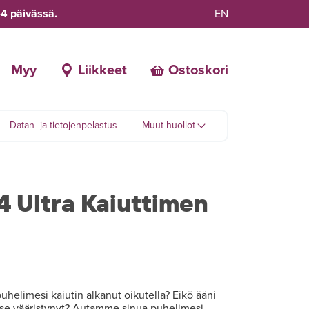
-4 päivässä.
EN
Myy
Liikkeet
Ostoskori
Datan- ja tietojenpelastus
Muut huollot
4 Ultra Kaiuttimen
elimesi kaiutin alkanut oikutella? Eikö ääni
 se vääristynyt? Autamme sinua puhelimesi