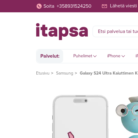
Lähetä viesti
Soita
+358931524250
Palvelut:
Puhelimet
iPhone
i
Etusivu
Samsung
Galaxy S24 Ultra Kaiuttimen K