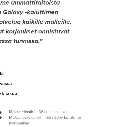
me ammattitaitoista
Galaxy -kaiuttimen
lvelua kaikille malleille.
 korjaukset onnistuvat
sa tunnissa.
lä
ivässä
kk takuu
€
Maksa erissä:
1 - 36kk maksuaikaa
Maksa laskulla:
vähintään 30pv korotonta
maksuaikaa