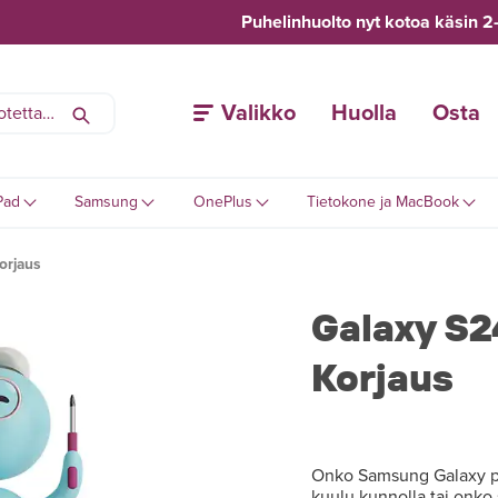
Puhelinhuolto nyt kotoa käsin 2
Valikko
Huolla
Osta
Pad
Samsung
OnePlus
Tietokone ja MacBook
orjaus
Galaxy S2
Korjaus
Onko Samsung Galaxy puh
kuulu kunnolla tai onko