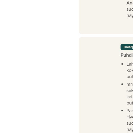
An
su
näy
Tuote
Puhdi
Lai
ko
pu
mm
se
kai
pu
Pan
Hy
su
näy