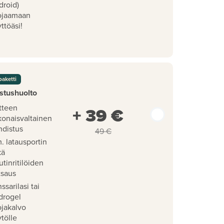
droid)
ojaamaan
ttöäsi!
paketti
stushuolto
tteen
+ 39 €
konaisvaltainen
hdistus
49 €
. latausportin
kä
utinritilöiden
tsaus
ssarilasi tai
drogel
ojakalvo
tölle