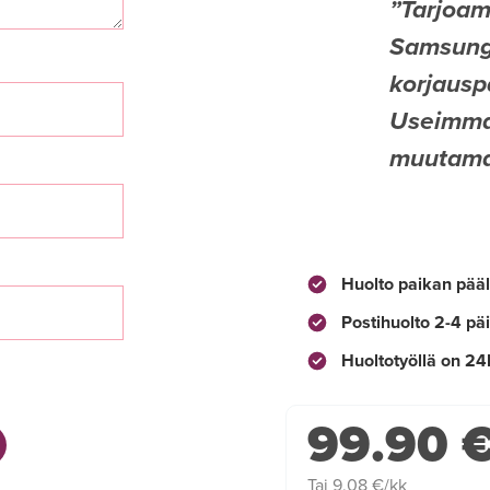
Tarjoam
Samsung 
korjauspa
Useimmat
muutamas
Huolto paikan pääl
Postihuolto 2-4 pä
Huoltotyöllä on 24
99.90 
Tai 9,08 €/kk