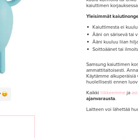
kaiuttimen korjauksessa 
Yleisimmät kaiutinong
Kaiuttimesta ei kuulu
Ääni on särisevä tai v
Ääni kuuluu liian hilja
Soittoäänet tai ilmoit
Samsung kaiuttimen korja
ammattitaitoisesti. Ann
Käytämme alkuperäisiä 
huolellisesti ennen luov
Kaikki
liikkeemme
ja
as
ajanvarausta
.
Laitteen voi lähettää hu