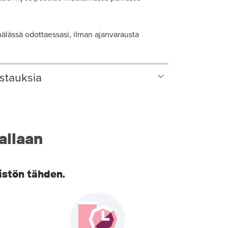
lässä odottaessasi, ilman ajanvarausta
stauksia
allaan
istön tähden.