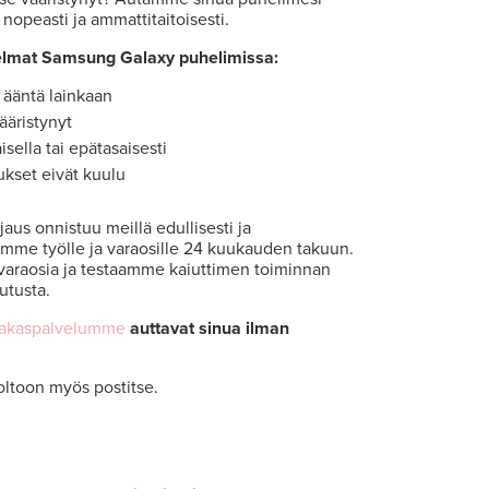
nopeasti ja ammattitaitoisesti.
elmat Samsung Galaxy puhelimissa:
 ääntä lainkaan
ääristynyt
isella tai epätasaisesti
ukset eivät kuulu
us onnistuu meillä edullisesti ja
amme työlle ja varaosille 24 kuukauden takuun.
varaosia ja testaamme kaiuttimen toiminnan
utusta.
iakaspalvelumme
auttavat sinua ilman
oltoon myös postitse.