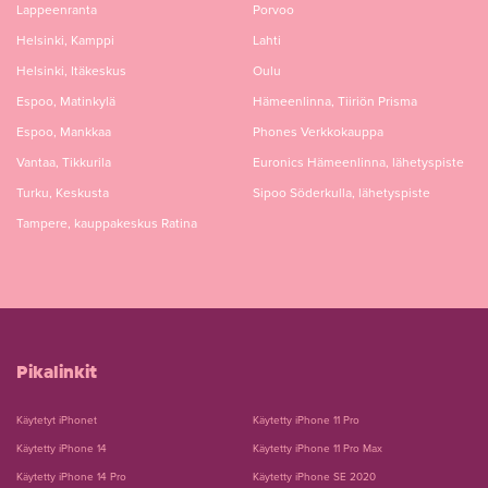
Lappeenranta
Porvoo
Helsinki, Kamppi
Lahti
Helsinki, Itäkeskus
Oulu
Espoo, Matinkylä
Hämeenlinna, Tiiriön Prisma
Espoo, Mankkaa
Phones Verkkokauppa
Vantaa, Tikkurila
Euronics Hämeenlinna, lähetyspiste
Turku, Keskusta
Sipoo Söderkulla, lähetyspiste
Tampere, kauppakeskus Ratina
Pikalinkit
Käytetyt iPhonet
Käytetty iPhone 11 Pro
Käytetty iPhone 14
Käytetty iPhone 11 Pro Max
Käytetty iPhone 14 Pro
Käytetty iPhone SE 2020