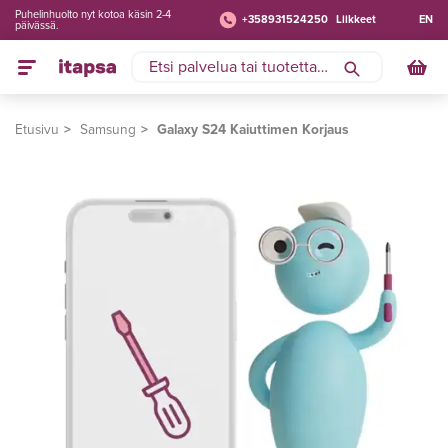
Puhelinhuolto nyt kotoa käsin 2-4
+358931524250
Liikkeet
EN
päivässä.
Etusivu
Samsung
Galaxy S24 Kaiuttimen Korjaus