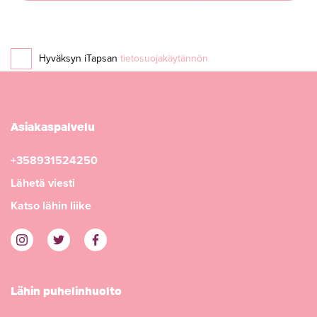
Hyväksyn iTapsan
tietosuojakäytännön
Asiakaspalvelu
+358931524250
Lähetä viesti
Katso lähin liike
Lähin puhelinhuolto