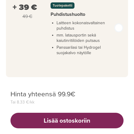
+ 39 €
Tuotepaketti
Puhdistushuolto
49 €
Laitteen kokonaisvaltainen
puhdistus
mm. latausportin sekä
kaiutinritilöiden putsaus
Panssarilasi tai Hydrogel
suojakalvo näytölle
Hinta yhteensä
99.9
€
Tai
8.33
€/kk
Lisää ostoskoriin