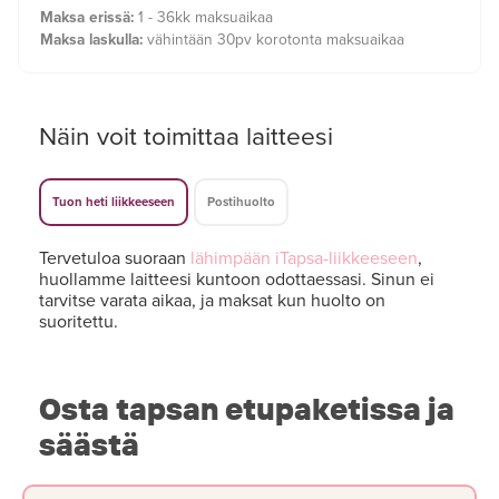
Maksa erissä:
1 - 36kk maksuaikaa
Maksa laskulla:
vähintään 30pv korotonta maksuaikaa
Näin voit toimittaa laitteesi
Tuon heti liikkeeseen
Postihuolto
Tervetuloa suoraan
lähimpään iTapsa-liikkeeseen
,
huollamme laitteesi kuntoon odottaessasi. Sinun ei
tarvitse varata aikaa, ja maksat kun huolto on
suoritettu.
Osta tapsan etupaketissa ja
säästä