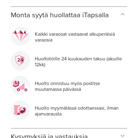
Monta syytä huollattaa iTapsalla
Kaikki varaosat vastaavat alkuperäisiä
varaosia
Huoltotöille 24 kuukauden takuu (akuille
12kk)
Huolto onnistuu myös postitse
muutamassa päivässä
Huolto myymälässä odottaessasi, ilman
ajanvarausta
Kysymyksiä ja vastauksia