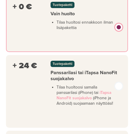
+ 0 €
Tuotepaketti
Vain huolto
Tilaa huoltosi ennakkoon ilman
lisäpakettia
+ 24 €
Tuotepaketti
Panssarilasi tai iTapsa NanoFit
suojakalvo
Tilaa huoltoosi samalla
panssarilasi (iPhone) tai
iTapsa
NanoFit suojakalvo
(iPhone ja
Android) suojaamaan näyttöäsi!