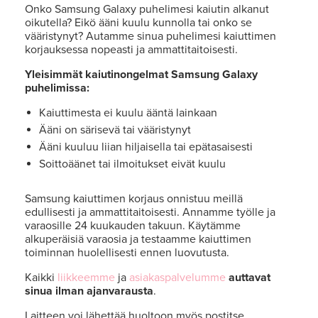
Onko Samsung Galaxy puhelimesi kaiutin alkanut
oikutella? Eikö ääni kuulu kunnolla tai onko se
vääristynyt? Autamme sinua puhelimesi kaiuttimen
korjauksessa nopeasti ja ammattitaitoisesti.
Yleisimmät kaiutinongelmat Samsung Galaxy
puhelimissa:
Kaiuttimesta ei kuulu ääntä lainkaan
Ääni on särisevä tai vääristynyt
Ääni kuuluu liian hiljaisella tai epätasaisesti
Soittoäänet tai ilmoitukset eivät kuulu
Samsung kaiuttimen korjaus onnistuu meillä
edullisesti ja ammattitaitoisesti. Annamme työlle ja
varaosille 24 kuukauden takuun. Käytämme
alkuperäisiä varaosia ja testaamme kaiuttimen
toiminnan huolellisesti ennen luovutusta.
Kaikki
liikkeemme
ja
asiakaspalvelumme
auttavat
sinua ilman ajanvarausta
.
Laitteen voi lähettää huoltoon myös postitse.