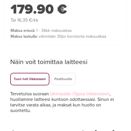
179.90 €
Tai 16,35 €/kk
Maksa erissä:
1 - 36kk maksuaikaa
Maksa laskulla:
vähintään 30pv korotonta maksuaikaa
Näin voit toimittaa laitteesi
Tuon heti liikkeeseen
Postihuolto
Tervetuloa suoraan
lähimpään iTapsa-liikkeeseen
,
huollamme laitteesi kuntoon odottaessasi. Sinun ei
tarvitse varata aikaa, ja maksat kun huolto on
suoritettu.