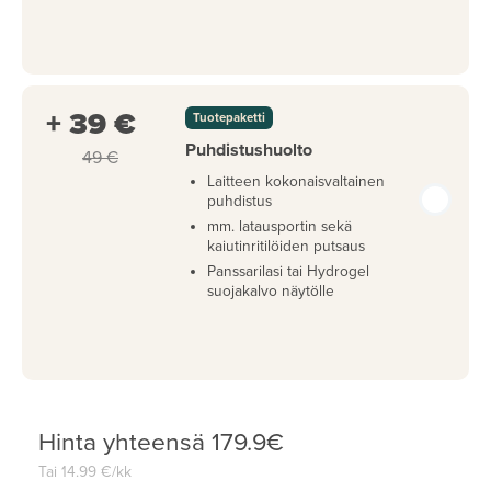
+ 39 €
Tuotepaketti
Puhdistushuolto
49 €
Laitteen kokonaisvaltainen
puhdistus
mm. latausportin sekä
kaiutinritilöiden putsaus
Panssarilasi tai Hydrogel
suojakalvo näytölle
Hinta yhteensä
179.9
€
Tai
14.99
€/kk