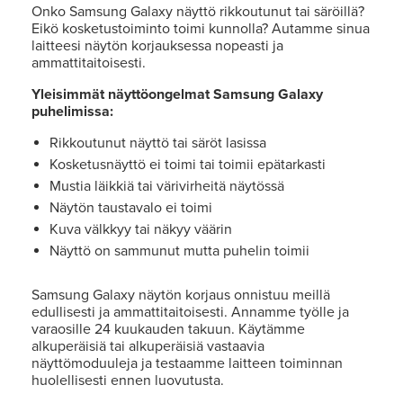
Onko Samsung Galaxy näyttö rikkoutunut tai säröillä?
Eikö kosketustoiminto toimi kunnolla? Autamme sinua
laitteesi näytön korjauksessa nopeasti ja
ammattitaitoisesti.
Yleisimmät näyttöongelmat Samsung Galaxy
puhelimissa:
Rikkoutunut näyttö tai säröt lasissa
Kosketusnäyttö ei toimi tai toimii epätarkasti
Mustia läikkiä tai värivirheitä näytössä
Näytön taustavalo ei toimi
Kuva välkkyy tai näkyy väärin
Näyttö on sammunut mutta puhelin toimii
Samsung Galaxy näytön korjaus onnistuu meillä
edullisesti ja ammattitaitoisesti. Annamme työlle ja
varaosille 24 kuukauden takuun. Käytämme
alkuperäisiä tai alkuperäisiä vastaavia
näyttömoduuleja ja testaamme laitteen toiminnan
huolellisesti ennen luovutusta.