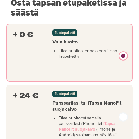
Osta tapsan etupaketissa ja
säästä
+ 0 €
Tuotepaketti
Vain huolto
Tilaa huoltosi ennakkoon ilman
lisäpakettia
+ 24 €
Tuotepaketti
Panssarilasi tai iTapsa NanoFit
suojakalvo
Tilaa huoltoosi samalla
panssarilasi (iPhone) tai
iTapsa
NanoFit suojakalvo
(iPhone ja
Android) suojaamaan näyttöäsi!