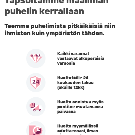
Tapsoitamme maailman
puhelin kerrallaan
Teemme puhelimista pitkäikäisiä niin
ihmisten kuin ympäristön tähden.
Kaikki varaosat
vastaavat alkuperäisiä
varaosia
Huoltotöille 24
kuukauden takuu
(akuille 12kk)
Huolto onnistuu myös
postitse muutamassa
päivässä
Huolto myymälässä
odottaessasi, ilman