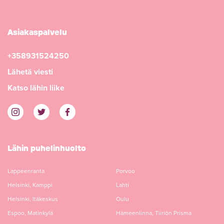
Asiakaspalvelu
+358931524250
Lähetä viesti
Katso lähin liike
Lähin puhelinhuolto
Lappeenranta
Porvoo
Helsinki, Kamppi
Lahti
Helsinki, Itäkeskus
Oulu
Espoo, Matinkylä
Hämeenlinna, Tiiriön Prisma