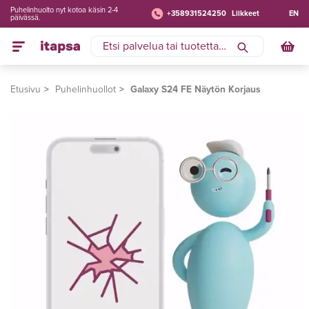
Puhelinhuolto nyt kotoa käsin 2-4
+358931524250
Liikkeet
EN
päivässä.
Etusivu
Puhelinhuollot
Galaxy S24 FE Näytön Korjaus