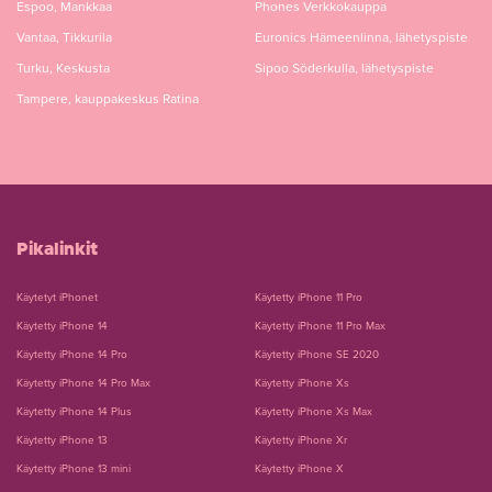
Espoo, Mankkaa
Phones Verkkokauppa
Vantaa, Tikkurila
Euronics Hämeenlinna, lähetyspiste
Turku, Keskusta
Sipoo Söderkulla, lähetyspiste
Tampere, kauppakeskus Ratina
Pikalinkit
Käytetyt iPhonet
Käytetty iPhone 11 Pro
Käytetty iPhone 14
Käytetty iPhone 11 Pro Max
Käytetty iPhone 14 Pro
Käytetty iPhone SE 2020
Käytetty iPhone 14 Pro Max
Käytetty iPhone Xs
Käytetty iPhone 14 Plus
Käytetty iPhone Xs Max
Käytetty iPhone 13
Käytetty iPhone Xr
Käytetty iPhone 13 mini
Käytetty iPhone X