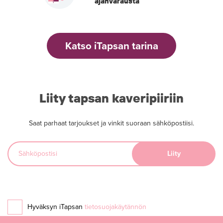
ajanvarausta
Katso iTapsan tarina
Liity tapsan kaveripiiriin
Saat parhaat tarjoukset ja vinkit suoraan sähköpostiisi.
Hyväksyn iTapsan
tietosuojakäytännön