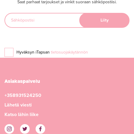
Saat parhaat tarjoukset ja vinkit suoraan sähköpostiisi.
Hyväksyn iTapsan
tietosuojakäytännön
Asiakaspalvelu
+358931524250
Lähetä viesti
Katso lähin liike