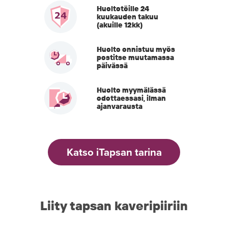
Huoltotöille 24
kuukauden takuu
(akuille 12kk)
Huolto onnistuu myös
postitse muutamassa
päivässä
Huolto myymälässä
odottaessasi, ilman
ajanvarausta
Katso iTapsan tarina
Liity tapsan kaveripiiriin