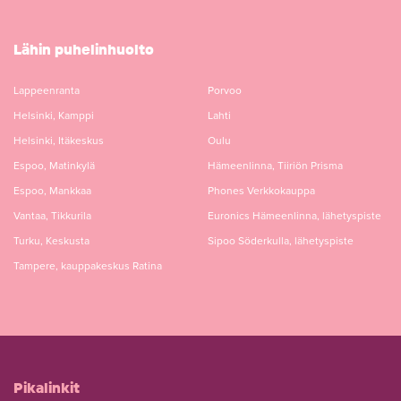
Lähin puhelinhuolto
Lappeenranta
Porvoo
Helsinki, Kamppi
Lahti
Helsinki, Itäkeskus
Oulu
Espoo, Matinkylä
Hämeenlinna, Tiiriön Prisma
Espoo, Mankkaa
Phones Verkkokauppa
Vantaa, Tikkurila
Euronics Hämeenlinna, lähetyspiste
Turku, Keskusta
Sipoo Söderkulla, lähetyspiste
Tampere, kauppakeskus Ratina
Pikalinkit