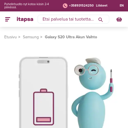
Puhelinhuolto nyt kotoa käsin 2-4
+358931524250
Liikkeet
EN
päivässä.
Etusivu
Samsung
Galaxy S20 Ultra Akun Vaihto