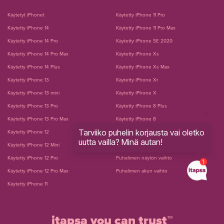
Käytetyt iPhonet
Käytetty iPhone 11 Pro
Käytetty iPhone 14
Käytetty iPhone 11 Pro Max
Käytetty iPhone 14 Pro
Käytetty iPhone SE 2020
Käytetty iPhone 14 Pro Max
Käytetty iPhone Xs
Käytetty iPhone 14 Plus
Käytetty iPhone Xs Max
Käytetty iPhone 13
Käytetty iPhone Xr
Käytetty iPhone 13 mini
Käytetty iPhone X
Käytetty iPhone 13 Pro
Käytetty iPhone 8 Plus
Käytetty iPhone 13 Pro Max
Käytetty iPhone 8
Tarviiko puhelin korjausta vai oletko
Käytetty iPhone 12
Käytetty iPhone 7 Plus
uutta vailla? Minä autan!
Käytetty iPhone 12 Mini
Käytetty iPhone 7
Käytetty iPhone 12 Pro
Puhelimen näytön vaihto
Käytetty iPhone 12 Pro Max
Puhelimen akun vaihto
Käytetty iPhone 11
itapsa you can trust™