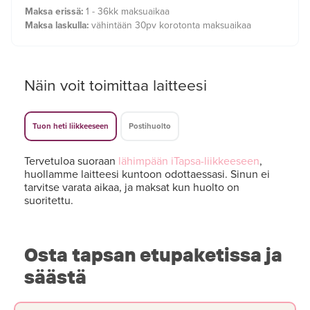
Maksa erissä:
1 - 36kk maksuaikaa
Maksa laskulla:
vähintään 30pv korotonta maksuaikaa
Näin voit toimittaa laitteesi
Tuon heti liikkeeseen
Postihuolto
Tervetuloa suoraan
lähimpään iTapsa-liikkeeseen
,
huollamme laitteesi kuntoon odottaessasi. Sinun ei
tarvitse varata aikaa, ja maksat kun huolto on
suoritettu.
Osta tapsan etupaketissa ja
säästä