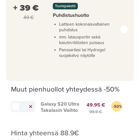
+ 39 €
Tuotepaketti
Puhdistushuolto
49 €
Laitteen kokonaisvaltainen
puhdistus
mm. latausportin sekä
kaiutinritilöiden putsaus
Panssarilasi tai Hydrogel
suojakalvo näytölle
Muut pienhuollot yhteydessä -50%
Galaxy S20 Ultra
49.95 €
-50%
Takalasin Vaihto
99.9 €
Hinta yhteensä
88.9
€