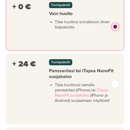
+ 0 €
Tuotepaketti
Vain huolto
Tilaa huoltosi ennakkoon ilman
lisäpakettia
+ 24 €
Tuotepaketti
Panssarilasi tai iTapsa NanoFit
suojakalvo
Tilaa huoltoosi samalla
panssarilasi (iPhone) tai
iTapsa
NanoFit suojakalvo
(iPhone ja
Android) suojaamaan näyttöäsi!