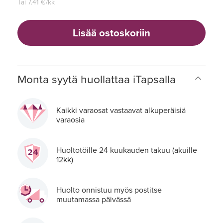
Tai
7.41
€/kk
Lisää ostoskoriin
Monta syytä huollattaa iTapsalla
Kaikki varaosat vastaavat alkuperäisiä
varaosia
Huoltotöille 24 kuukauden takuu (akuille
12kk)
Huolto onnistuu myös postitse
muutamassa päivässä