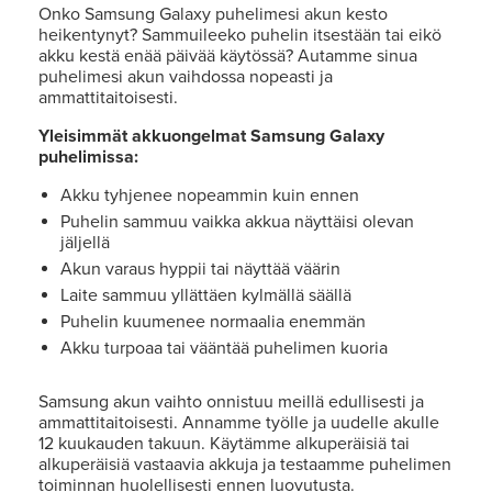
Onko Samsung Galaxy puhelimesi akun kesto
heikentynyt? Sammuileeko puhelin itsestään tai eikö
akku kestä enää päivää käytössä? Autamme sinua
puhelimesi akun vaihdossa nopeasti ja
ammattitaitoisesti.
Yleisimmät akkuongelmat Samsung Galaxy
puhelimissa:
Akku tyhjenee nopeammin kuin ennen
Puhelin sammuu vaikka akkua näyttäisi olevan
jäljellä
Akun varaus hyppii tai näyttää väärin
Laite sammuu yllättäen kylmällä säällä
Puhelin kuumenee normaalia enemmän
Akku turpoaa tai vääntää puhelimen kuoria
Samsung akun vaihto onnistuu meillä edullisesti ja
ammattitaitoisesti. Annamme työlle ja uudelle akulle
12 kuukauden takuun. Käytämme alkuperäisiä tai
alkuperäisiä vastaavia akkuja ja testaamme puhelimen
toiminnan huolellisesti ennen luovutusta.