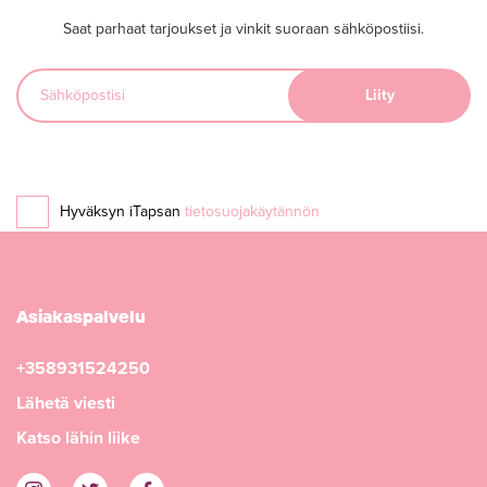
Saat parhaat tarjoukset ja vinkit suoraan sähköpostiisi.
Hyväksyn iTapsan
tietosuojakäytännön
Asiakaspalvelu
+358931524250
Lähetä viesti
Katso lähin liike