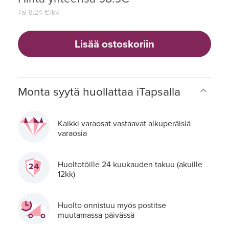
Tai
8.24
€/kk
Lisää ostoskoriin
Monta syytä huollattaa iTapsalla
Kaikki varaosat vastaavat alkuperäisiä
varaosia
Huoltotöille 24 kuukauden takuu (akuille
12kk)
Huolto onnistuu myös postitse
muutamassa päivässä