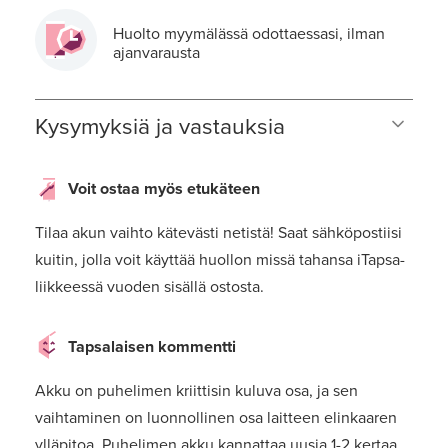
Huolto myymälässä odottaessasi, ilman
ajanvarausta
Kysymyksiä ja vastauksia
Voit ostaa myös etukäteen
Tilaa akun vaihto kätevästi netistä! Saat sähköpostiisi
kuitin, jolla voit käyttää huollon missä tahansa iTapsa-
liikkeessä vuoden sisällä ostosta.
Tapsalaisen kommentti
Akku on puhelimen kriittisin kuluva osa, ja sen
vaihtaminen on luonnollinen osa laitteen elinkaaren
ylläpitoa. Puhelimen akku kannattaa uusia 1-2 kertaa