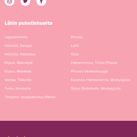
Lähin puhelinhuolto
Lappeenranta
Porvoo
Helsinki, Kamppi
Lahti
Helsinki, Itäkeskus
Oulu
Espoo, Matinkylä
Hämeenlinna, Tiiriön Prisma
Espoo, Mankkaa
Phones Verkkokauppa
Vantaa, Tikkurila
Euronics Hämeenlinna, lähetyspiste
Turku, Keskusta
Sipoo Söderkulla, lähetyspiste
Tampere, kauppakeskus Ratina