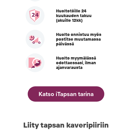
Huoltotöille 24
kuukauden takuu
(akuille 12kk)
Huolto onnistuu myös
postitse muutamassa
päivässä
Huolto myymälässä
odottaessasi, ilman
ajanvarausta
Katso iTapsan tarina
Liity tapsan kaveripiiriin