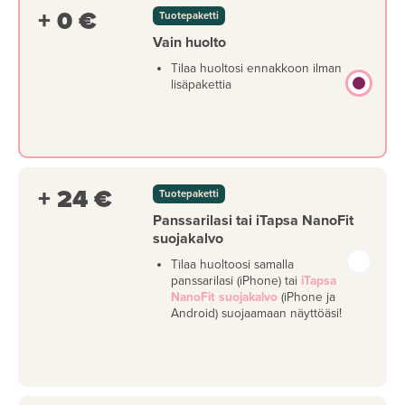
+ 0 €
Tuotepaketti
Vain huolto
Tilaa huoltosi ennakkoon ilman
lisäpakettia
+ 24 €
Tuotepaketti
Panssarilasi tai iTapsa NanoFit
suojakalvo
Tilaa huoltoosi samalla
panssarilasi (iPhone) tai
iTapsa
NanoFit suojakalvo
(iPhone ja
Android) suojaamaan näyttöäsi!