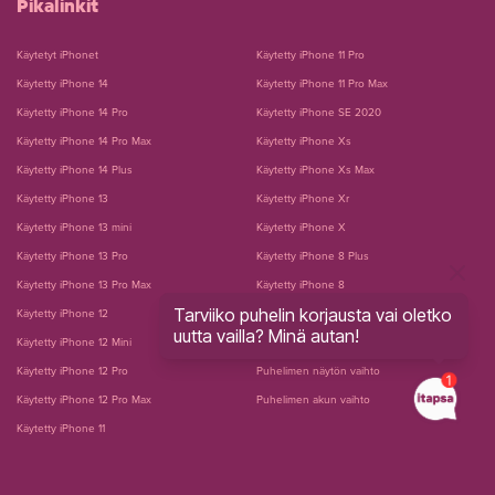
Pikalinkit
Käytetyt iPhonet
Käytetty iPhone 11 Pro
Käytetty iPhone 14
Käytetty iPhone 11 Pro Max
Käytetty iPhone 14 Pro
Käytetty iPhone SE 2020
Käytetty iPhone 14 Pro Max
Käytetty iPhone Xs
Käytetty iPhone 14 Plus
Käytetty iPhone Xs Max
Käytetty iPhone 13
Käytetty iPhone Xr
Käytetty iPhone 13 mini
Käytetty iPhone X
Käytetty iPhone 13 Pro
Käytetty iPhone 8 Plus
Käytetty iPhone 13 Pro Max
Käytetty iPhone 8
Tarviiko puhelin korjausta vai oletko
Käytetty iPhone 12
Käytetty iPhone 7 Plus
uutta vailla? Minä autan!
Käytetty iPhone 12 Mini
Käytetty iPhone 7
Käytetty iPhone 12 Pro
Puhelimen näytön vaihto
Käytetty iPhone 12 Pro Max
Puhelimen akun vaihto
Käytetty iPhone 11