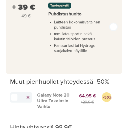
+ 39 €
Tuotepaketti
Puhdistushuolto
49 €
Laitteen kokonaisvaltainen
puhdistus
mm. latausportin sekä
kaiutinritilöiden putsaus
Panssarilasi tai Hydrogel
suojakalvo näytölle
Muut pienhuollot yhteydessä -50%
Galaxy Note 20
64.95 €
-50%
Ultra Takalasin
129.9 €
Vaihto
Hinta yhteensä
98.9
€