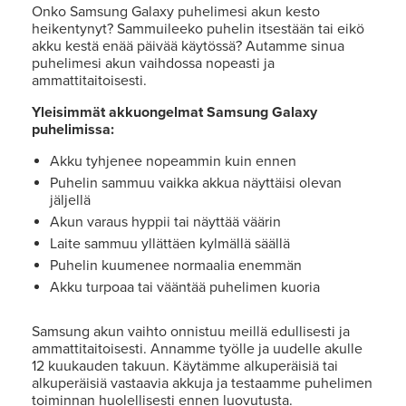
Onko Samsung Galaxy puhelimesi akun kesto
heikentynyt? Sammuileeko puhelin itsestään tai eikö
akku kestä enää päivää käytössä? Autamme sinua
puhelimesi akun vaihdossa nopeasti ja
ammattitaitoisesti.
Yleisimmät akkuongelmat Samsung Galaxy
puhelimissa:
Akku tyhjenee nopeammin kuin ennen
Puhelin sammuu vaikka akkua näyttäisi olevan
jäljellä
Akun varaus hyppii tai näyttää väärin
Laite sammuu yllättäen kylmällä säällä
Puhelin kuumenee normaalia enemmän
Akku turpoaa tai vääntää puhelimen kuoria
Samsung akun vaihto onnistuu meillä edullisesti ja
ammattitaitoisesti. Annamme työlle ja uudelle akulle
12 kuukauden takuun. Käytämme alkuperäisiä tai
alkuperäisiä vastaavia akkuja ja testaamme puhelimen
toiminnan huolellisesti ennen luovutusta.