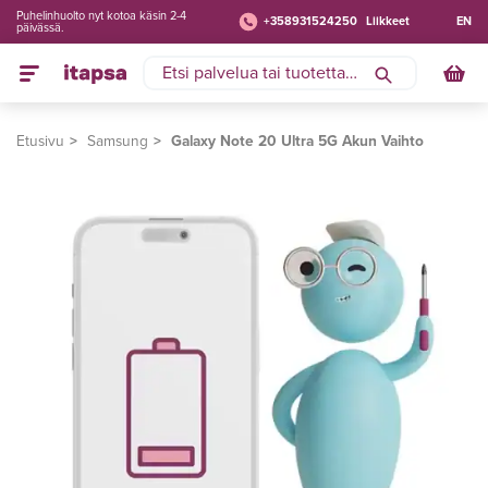
Puhelinhuolto nyt kotoa käsin 2-4
+358931524250
Liikkeet
EN
päivässä.
Etusivu
Samsung
Galaxy Note 20 Ultra 5G Akun Vaihto