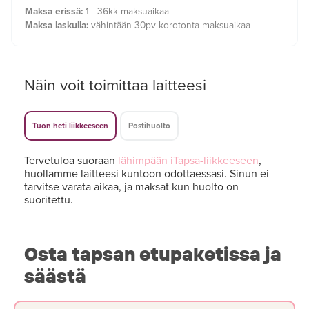
Maksa erissä:
1 - 36kk maksuaikaa
Maksa laskulla:
vähintään 30pv korotonta maksuaikaa
Näin voit toimittaa laitteesi
Tuon heti liikkeeseen
Postihuolto
Tervetuloa suoraan
lähimpään iTapsa-liikkeeseen
,
huollamme laitteesi kuntoon odottaessasi. Sinun ei
tarvitse varata aikaa, ja maksat kun huolto on
suoritettu.
Osta tapsan etupaketissa ja
säästä