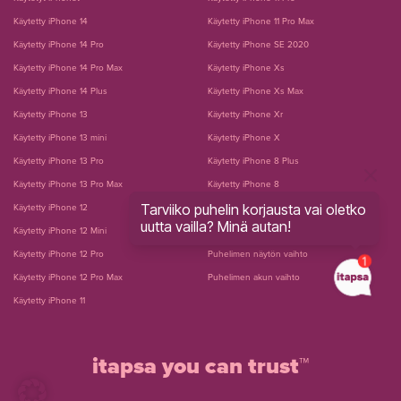
Käytetty iPhone 14
Käytetty iPhone 11 Pro Max
Käytetty iPhone 14 Pro
Käytetty iPhone SE 2020
Käytetty iPhone 14 Pro Max
Käytetty iPhone Xs
Käytetty iPhone 14 Plus
Käytetty iPhone Xs Max
Käytetty iPhone 13
Käytetty iPhone Xr
Käytetty iPhone 13 mini
Käytetty iPhone X
Käytetty iPhone 13 Pro
Käytetty iPhone 8 Plus
Käytetty iPhone 13 Pro Max
Käytetty iPhone 8
Tarviiko puhelin korjausta vai oletko
Käytetty iPhone 12
Käytetty iPhone 7 Plus
uutta vailla? Minä autan!
Käytetty iPhone 12 Mini
Käytetty iPhone 7
Käytetty iPhone 12 Pro
Puhelimen näytön vaihto
Käytetty iPhone 12 Pro Max
Puhelimen akun vaihto
Käytetty iPhone 11
itapsa you can trust™