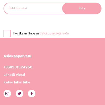
Hyväksyn iTapsan
tietosuojakäytännön
Asiakaspalvelu
+358931524250
Lähetä viesti
Katso lähin liike