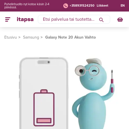
Puhelinhuolto nyt kotoa käsin 2-4
+358931524250
Liikkeet
EN
päivässä.
Etusivu
Samsung
Galaxy Note 20 Akun Vaihto