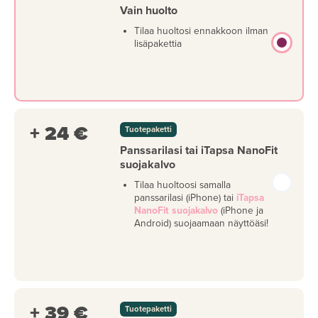
Vain huolto
Tilaa huoltosi ennakkoon ilman
lisäpakettia
+ 24 €
Tuotepaketti
Panssarilasi tai iTapsa NanoFit
suojakalvo
Tilaa huoltoosi samalla
panssarilasi (iPhone) tai
iTapsa
NanoFit suojakalvo
(iPhone ja
Android) suojaamaan näyttöäsi!
+ 39 €
Tuotepaketti