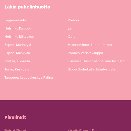
Lähin puhelinhuolto
Lappeenranta
Porvoo
Helsinki, Kamppi
Lahti
Helsinki, Itäkeskus
Oulu
Espoo, Matinkylä
Hämeenlinna, Tiiriön Prisma
Espoo, Mankkaa
Phones Verkkokauppa
Vantaa, Tikkurila
Euronics Hämeenlinna, lähetyspiste
Turku, Keskusta
Sipoo Söderkulla, lähetyspiste
Tampere, kauppakeskus Ratina
Pikalinkit
Käytetyt iPhonet
Käytetty iPhone 11 Pro