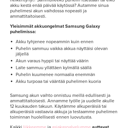
akku kestä enää päivää käytössä? Autamme sinua
puhelimesi akun vaihdossa nopeasti ja
ammattitaitoisesti.
Yleisimmät akkuongelmat Samsung Galaxy
puhelimissa:
Akku tyhjenee nopeammin kuin ennen
Puhelin sammuu vaikka akkua näyttäisi olevan
jäljellä
Akun varaus hyppii tai näyttää väärin
Laite sammuu yllättäen kylmällä säällä
Puhelin kuumenee normaalia enemmän
Akku turpoaa tai vääntää puhelimen kuoria
Samsung akun vaihto onnistuu meillä edullisesti ja
ammattitaitoisesti. Annamme työlle ja uudelle akulle
12 kuukauden takuun. Käytämme alkuperäisiä tai
alkuperäisiä vastaavia akkuja ja testaamme puhelimen
toiminnan huolellisesti ennen luovutusta.
Kaikki
liikkeemme
ja
asiakaspalvelumme
auttavat