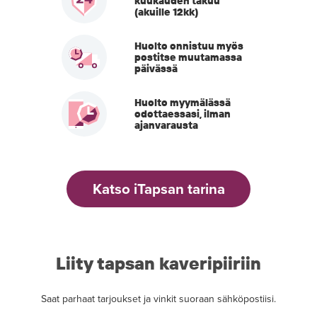
kuukauden takuu
(akuille 12kk)
Huolto onnistuu myös
postitse muutamassa
päivässä
Huolto myymälässä
odottaessasi, ilman
ajanvarausta
Katso iTapsan tarina
Liity tapsan kaveripiiriin
Saat parhaat tarjoukset ja vinkit suoraan sähköpostiisi.