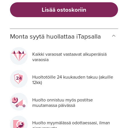
Lisää ostoskoriin
Monta syytä huollattaa iTapsalla
Kaikki varaosat vastaavat alkuperäisiä
varaosia
Huoltotöille 24 kuukauden takuu (akuille
12kk)
Huolto onnistuu myös postitse
muutamassa päivässä
Huolto myymälässä odottaessasi, ilman