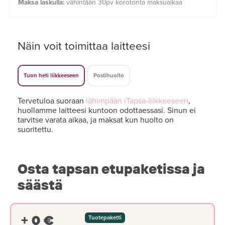
Maksa laskulla:
vähintään 30pv korotonta maksuaikaa
Näin voit toimittaa laitteesi
Tuon heti liikkeeseen
Postihuolto
Tervetuloa suoraan
lähimpään iTapsa-liikkeeseen
,
huollamme laitteesi kuntoon odottaessasi. Sinun ei
tarvitse varata aikaa, ja maksat kun huolto on
suoritettu.
Osta tapsan etupaketissa ja
säästä
+ 0 €
Tuotepaketti