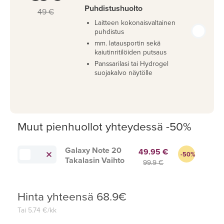
Puhdistushuolto
49 €
Laitteen kokonaisvaltainen
puhdistus
mm. latausportin sekä
kaiutinritilöiden putsaus
Panssarilasi tai Hydrogel
suojakalvo näytölle
Muut pienhuollot yhteydessä -50%
Galaxy Note 20
49.95 €
-50%
Takalasin Vaihto
99.9 €
Hinta yhteensä
68.9
€
Tai
5.74
€/kk