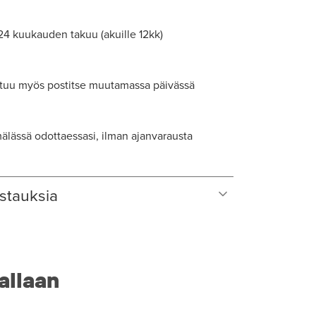
 24 kuukauden takuu (akuille 12kk)
tuu myös postitse muutamassa päivässä
lässä odottaessasi, ilman ajanvarausta
stauksia
allaan