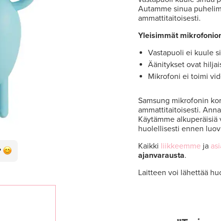
Autamme sinua puhelime
ammattitaitoisesti.
Yleisimmät mikrofonio
Vastapuoli ei kuule s
Äänitykset ovat hiljais
Mikrofoni ei toimi vi
Samsung mikrofonin korja
ammattitaitoisesti. Ann
Käytämme alkuperäisiä 
huolellisesti ennen luov
Kaikki
liikkeemme
ja
as
ajanvarausta
.
Laitteen voi lähettää hu