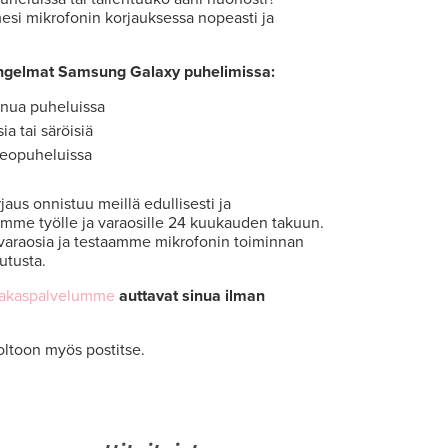
si mikrofonin korjauksessa nopeasti ja
ngelmat Samsung Galaxy puhelimissa:
inua puheluissa
ia tai säröisiä
deopuheluissa
us onnistuu meillä edullisesti ja
amme työlle ja varaosille 24 kuukauden takuun.
varaosia ja testaamme mikrofonin toiminnan
utusta.
iakaspalvelumme
auttavat sinua ilman
oltoon myös postitse.