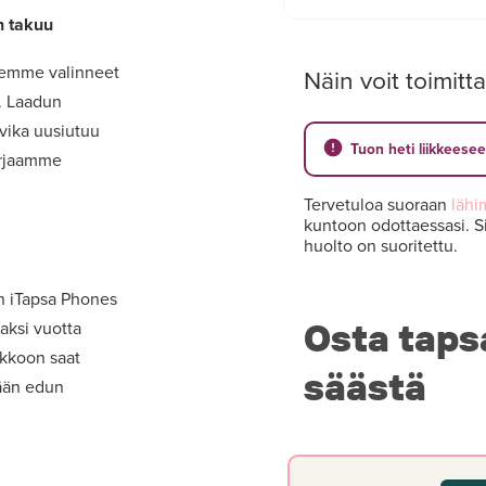
n takuu
lemme valinneet
Näin voit toimitta
t. Laadun
 vika uusiutuu
Tuon heti liikkeese
orjaamme
Tervetuloa suoraan
lähi
kuntoon odottaessasi. Si
huolto on suoritettu.
on iTapsa Phones
Osta taps
aksi vuotta
akkoon saat
säästä
mään edun