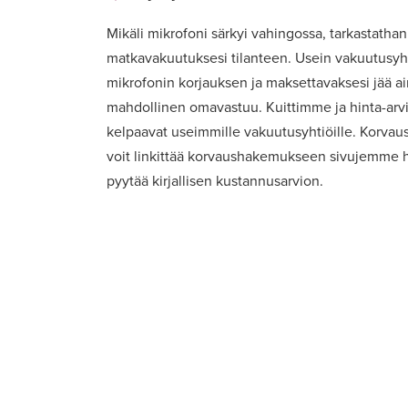
Mikäli mikrofoni särkyi vahingossa, tarkastathan 
matkavakuutuksesi tilanteen. Usein vakuutusyht
mikrofonin korjauksen ja maksettavaksesi jää a
mahdollinen omavastuu. Kuittimme ja hinta-ar
kelpaavat useimmille vakuutusyhtiöille. Korvaus
voit linkittää korvaushakemukseen sivujemme h
pyytää kirjallisen kustannusarvion.