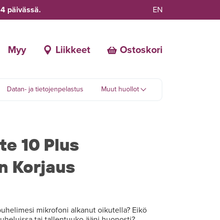
-4 päivässä.
EN
Myy
Liikkeet
Ostoskori
Datan- ja tietojenpelastus
Muut huollot
te 10 Plus
n Korjaus
elimesi mikrofoni alkanut oikutella? Eikö
uheluissa tai tallentuuko ääni huonosti?