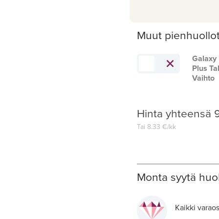
Muut pienhuollo
Galaxy
Plus Ta
Vaihto
Hinta yhteensä
Tai
8.33
€/kk
Monta syytä huol
Kaikki varaos