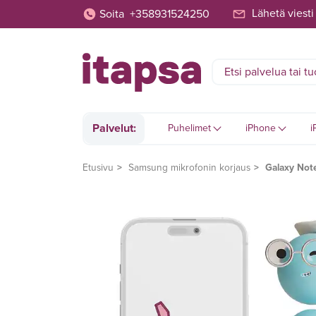
Lähetä viesti
Soita
+358931524250
Palvelut:
Puhelimet
iPhone
i
Etusivu
Samsung mikrofonin korjaus
Galaxy Note