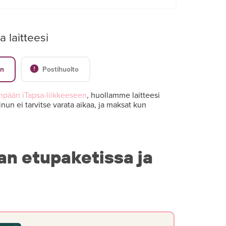
a laitteesi
en
Postihuolto
mpään iTapsa-liikkeeseen
, huollamme laitteesi
nun ei tarvitse varata aikaa, ja maksat kun
an etupaketissa ja