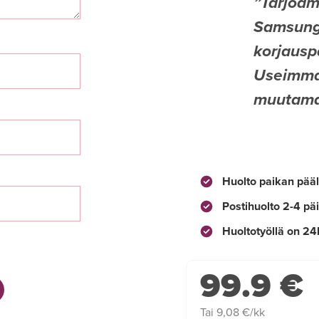
Tarjoam
Samsung 
korjauspa
Useimmat
muutamas
Huolto paikan pääl
Postihuolto 2-4 pä
Huoltotyöllä on 24
99.9 €
Tai 9,08 €/kk