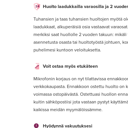
Huolto laadukkailla varaosilla ja 2 vuode
Tuhansien ja taas tuhansien huoltojen myötä o
laadukkaat, alkuperäisiä osia vastaavat varaosa
merkiksi saat huollolle 2 vuoden takuun: mikäli
asennetusta osasta tai huoltotyöstä johtuen, k
puhelimesi kuntoon veloituksetta.
Voit ostaa myös etukäteen
Mikrofonin korjaus on nyt tilattavissa ennakko
verkkokaupasta. Ennakkoon ostettu huolto on k
voimassa ostopäivästä. Ostettuasi huollon enn
kuitin sähköpostiisi jota vastaan pystyt käyttä
kaikissa meidän myymälöissämme.
Hyödynnä vakuutuksesi