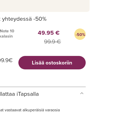
t yhteydessä -50%
 Note 10
49.95 €
-50%
kalasin
99.9 €
99.9
€
Lisää ostoskoriin
lattaa iTapsalla
at vastaavat alkuperäisiä varaosia