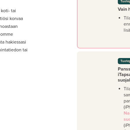
Tuote
Vain 
koti- tai
Til
iösi korvaa
en
inoastaan
lis
viomme
ta hakiessasi
intatiedon tai
Tuote
Panssa
iTaps
suoja
Til
sa
pan
(iP
Na
su
(iP