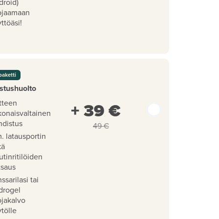
droid)
ojaamaan
ttöäsi!
paketti
stushuolto
tteen
+ 39 €
konaisvaltainen
hdistus
49 €
. latausportin
kä
utinritilöiden
tsaus
ssarilasi tai
drogel
ojakalvo
tölle