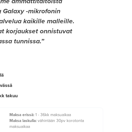
me ammattitaitoista
Galaxy -mikrofonin
lvelua kaikille malleille.
 korjaukset onnistuvat
sa tunnissa.
lä
ivässä
kk takuu
Maksa erissä:
1 - 36kk maksuaikaa
Maksa laskulla:
vähintään 30pv korotonta
maksuaikaa