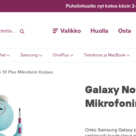
Puhelinhuolto nyt kotoa käsin 2
Valikko
Huolla
Osta
Pad
Samsung
OnePlus
Tietokone ja MacBook
 10 Plus Mikrofonin Korjaus
Galaxy No
Mikrofoni
Onko Samsung Galaxy puh
vastapuoli kuule sinua p