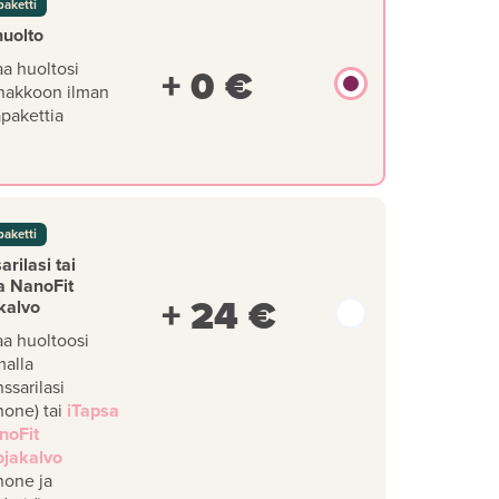
paketti
huolto
aa huoltosi
+ 0 €
nakkoon ilman
äpakettia
paketti
rilasi tai
a NanoFit
+ 24 €
kalvo
aa huoltoosi
malla
ssarilasi
hone) tai
iTapsa
noFit
ojakalvo
hone ja