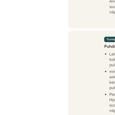
An
su
näy
Tuote
Puhdi
Lai
ko
pu
mm
se
kai
pu
Pan
Hy
su
näy