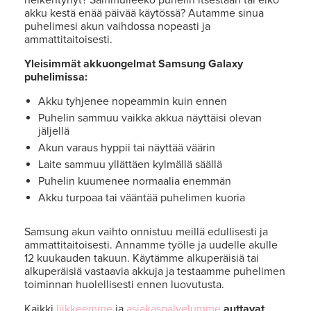
akku kestä enää päivää käytössä? Autamme sinua
puhelimesi akun vaihdossa nopeasti ja
ammattitaitoisesti.
Yleisimmät akkuongelmat Samsung Galaxy
puhelimissa:
Akku tyhjenee nopeammin kuin ennen
Puhelin sammuu vaikka akkua näyttäisi olevan
jäljellä
Akun varaus hyppii tai näyttää väärin
Laite sammuu yllättäen kylmällä säällä
Puhelin kuumenee normaalia enemmän
Akku turpoaa tai vääntää puhelimen kuoria
Samsung akun vaihto onnistuu meillä edullisesti ja
ammattitaitoisesti. Annamme työlle ja uudelle akulle
12 kuukauden takuun. Käytämme alkuperäisiä tai
alkuperäisiä vastaavia akkuja ja testaamme puhelimen
toiminnan huolellisesti ennen luovutusta.
Kaikki
liikkeemme
ja
asiakaspalvelumme
auttavat