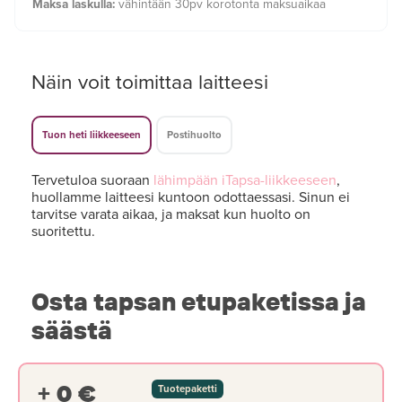
Maksa laskulla:
vähintään 30pv korotonta maksuaikaa
Näin voit toimittaa laitteesi
Tuon heti liikkeeseen
Postihuolto
Tervetuloa suoraan
lähimpään iTapsa-liikkeeseen
,
huollamme laitteesi kuntoon odottaessasi. Sinun ei
tarvitse varata aikaa, ja maksat kun huolto on
suoritettu.
Osta tapsan etupaketissa ja
säästä
+ 0 €
Tuotepaketti