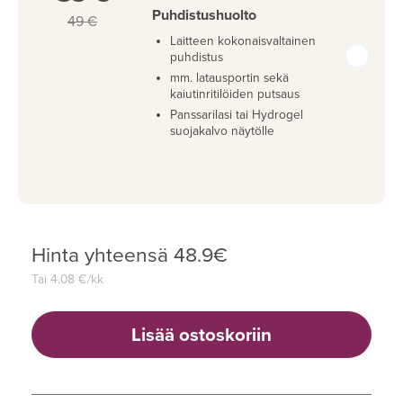
Puhdistushuolto
49 €
Laitteen kokonaisvaltainen
puhdistus
mm. latausportin sekä
kaiutinritilöiden putsaus
Panssarilasi tai Hydrogel
suojakalvo näytölle
Hinta yhteensä
48.9
€
Tai
4.08
€/kk
Lisää ostoskoriin