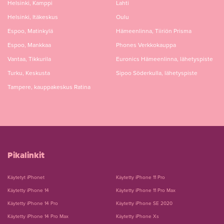
Helsinki, Kamppi
Lahti
Helsinki, Itäkeskus
Oulu
Espoo, Matinkylä
Hämeenlinna, Tiiriön Prisma
Espoo, Mankkaa
Phones Verkkokauppa
Vantaa, Tikkurila
Euronics Hämeenlinna, lähetyspiste
Turku, Keskusta
Sipoo Söderkulla, lähetyspiste
Tampere, kauppakeskus Ratina
Pikalinkit
Käytetyt iPhonet
Käytetty iPhone 11 Pro
Käytetty iPhone 14
Käytetty iPhone 11 Pro Max
Käytetty iPhone 14 Pro
Käytetty iPhone SE 2020
Käytetty iPhone 14 Pro Max
Käytetty iPhone Xs