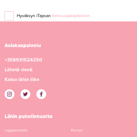
Hyväksyn iTapsan
tietosuojakäytännön
Asiakaspalvelu
+358931524250
Lähetä viesti
Katso lähin liike
Lähin puhelinhuolto
Lappeenranta
Porvoo