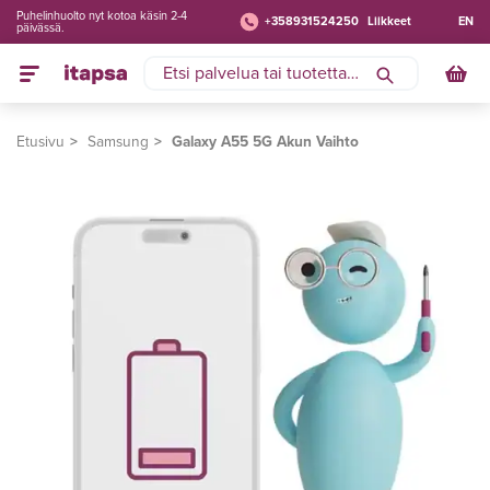
Puhelinhuolto nyt kotoa käsin 2-4
+358931524250
Liikkeet
EN
päivässä.
Etusivu
Samsung
Galaxy A55 5G Akun Vaihto