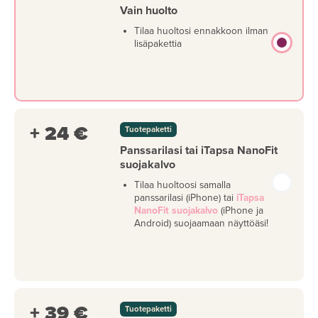
Vain huolto
Tilaa huoltosi ennakkoon ilman
lisäpakettia
+ 24 €
Tuotepaketti
Panssarilasi tai iTapsa NanoFit
suojakalvo
Tilaa huoltoosi samalla
panssarilasi (iPhone) tai
iTapsa
NanoFit suojakalvo
(iPhone ja
Android) suojaamaan näyttöäsi!
+ 39 €
Tuotepaketti