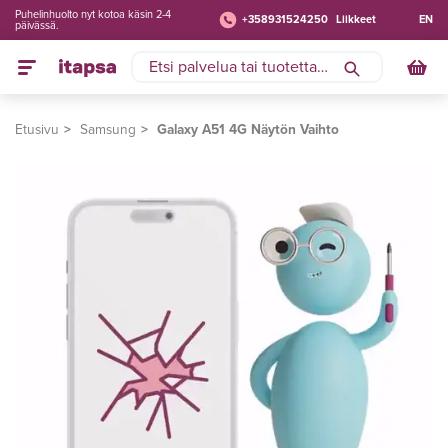
Puhelinhuolto nyt kotoa käsin 2-4
+358931524250
Liikkeet
EN
päivässä.
Etusivu
Samsung
Galaxy A51 4G Näytön Vaihto