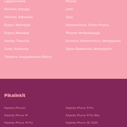
Lappeenranta
Porvoo
Helsinki, Kamppi
Lahti
Helsinki, Itäkeskus
Oulu
Espoo, Matinkylä
Hämeenlinna, Tiiriön Prisma
Espoo, Mankkaa
Phones Verkkokauppa
Vantaa, Tikkurila
Euronics Hämeenlinna, lähetyspiste
Turku, Keskusta
Sipoo Söderkulla, lähetyspiste
Tampere, kauppakeskus Ratina
Pikalinkit
Käytetyt iPhonet
Käytetty iPhone 11 Pro
Käytetty iPhone 14
Käytetty iPhone 11 Pro Max
Käytetty iPhone 14 Pro
Käytetty iPhone SE 2020