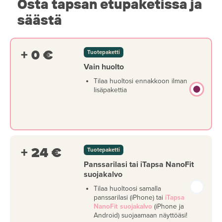
Osta tapsan etupaketissa ja
säästä
+ 0 €
Tuotepaketti
Vain huolto
Tilaa huoltosi ennakkoon ilman
lisäpakettia
+ 24 €
Tuotepaketti
Panssarilasi tai iTapsa NanoFit
suojakalvo
Tilaa huoltoosi samalla
panssarilasi (iPhone) tai
iTapsa
NanoFit suojakalvo
(iPhone ja
Android) suojaamaan näyttöäsi!