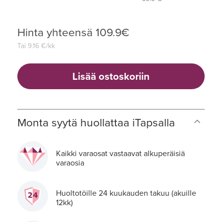
Hinta yhteensä
109.9
€
Tai
9.16
€/kk
Lisää ostoskoriin
Monta syytä huollattaa iTapsalla
Kaikki varaosat vastaavat alkuperäisiä
varaosia
Huoltotöille 24 kuukauden takuu (akuille
12kk)