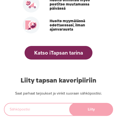
Huolto onnistuu myös
postitse muutamassa
päivässä
Huolto myymälässä
odottaessasi, ilman
ajanvarausta
Katso iTapsan tarina
Liity tapsan kaveripiiriin
Saat parhaat tarjoukset ja vinkit suoraan sähköpostiisi.