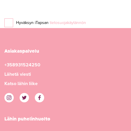
Hyväksyn iTapsan
tietosuojakäytännön
Asiakaspalvelu
+358931524250
Lähetä viesti
Katso lähin liike
Lähin puhelinhuolto