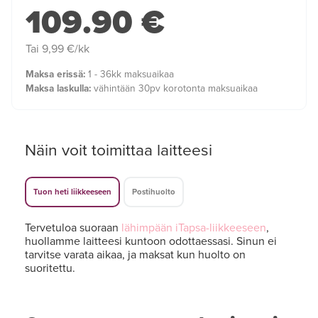
109.90 €
Tai 9,99 €/kk
Maksa erissä:
1 - 36kk maksuaikaa
Maksa laskulla:
vähintään 30pv korotonta maksuaikaa
Näin voit toimittaa laitteesi
Tuon heti liikkeeseen
Postihuolto
Tervetuloa suoraan
lähimpään iTapsa-liikkeeseen
,
huollamme laitteesi kuntoon odottaessasi. Sinun ei
tarvitse varata aikaa, ja maksat kun huolto on
suoritettu.