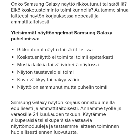
Onko Samsung Galaxy näyttö rikkoutunut tai säröillä?
Eikö kosketustoiminto toimi kunnolla? Autamme sinua
laitteesi näytön korjauksessa nopeasti ja
ammattitaitoisesti.
Yleisimmät näyttöongelmat Samsung Galaxy
puhelimissa:
Rikkoutunut näyttö tai säröt lasissa
Kosketusnäyttö ei toimi tai toimii epätarkasti
Mustia läikkiä tai värivirheitä näytössä
Näytön taustavalo ei toimi
Kuva välkkyy tai näkyy väärin
Näyttö on sammunut mutta puhelin toimii
Samsung Galaxy näytön korjaus onnistuu meillä
edullisesti ja ammattitaitoisesti. Annamme työlle ja
varaosille 24 kuukauden takuun. Käytämme
alkuperäisiä tai alkuperäisiä vastaavia
näyttömoduuleja ja testaamme laitteen toiminnan
huolellisesti ennen luovutusta.