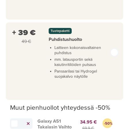
+ 39 €
Tuotepaketti
Puhdistushuolto
49 €
Laitteen kokonaisvaltainen
puhdistus
mm. latausportin sekä
kaiutinritilöiden putsaus
Panssarilasi tai Hydrogel
suojakalvo näytölle
Muut pienhuollot yhteydessä -50%
Galaxy A51
34.95 €
-50%
Takalasin Vaihto
69.9 €