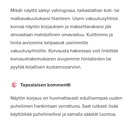
Mikäli näyttö särkyi vahingossa, tarkastathan koti- tai
matkavakuutuksesi tilanteen. Usein vakuutusyhtiösi
korvaa näytön korjauksen ja maksettavaksesi jää
ainoastaan mahdollinen omavastuu. Kuittimme ja
hinta-arviomme kelpaavat useimmille
vakuutusyhtiöille. Korvausta hakiessasi voit linkittää
korvaushakemukseen sivujemme hintatiedon tai
pyytää kirjallisen kustannusarvion.
Tapsalaisen kommentti
Näytön korjaus on huomattavasti edullisempaa uuden
puhelimen hankintaan verrattuna. Saat rutkasti lisää
käyttöikää puhelimellesi ja samalla säästät luontoa.