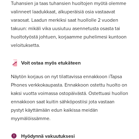
Tuhansien ja taas tuhansien huoltojen myötä olemme
valinneet laadukkaat, alkuperäisiä osia vastaavat
varaosat. Laadun merkiksi saat huollolle 2 vuoden
takuun: mikäli vika uusiutuu asennetusta osasta tai
huoltotyöstä johtuen, korjaamme puhelimesi kuntoon
veloituksetta.
Voit ostaa myös etukäteen
Näytön korjaus on nyt tilattavissa ennakkoon iTapsa
Phones verkkokaupasta. Ennakkoon ostettu huolto on
kaksi vuotta voimassa ostopäivästä. Ostettuasi huollon
ennakkoon saat kuitin sähköpostiisi jota vastaan
pystyt käyttämään edun kaikissa meidän
myymälöissämme.
Hyödynnä vakuutuksesi