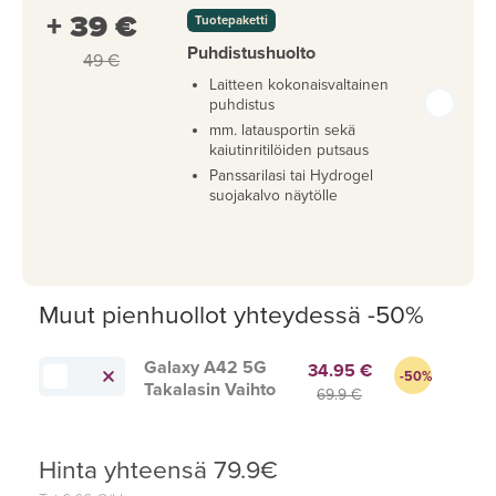
+ 39 €
Tuotepaketti
Puhdistushuolto
49 €
Laitteen kokonaisvaltainen
puhdistus
mm. latausportin sekä
kaiutinritilöiden putsaus
Panssarilasi tai Hydrogel
suojakalvo näytölle
Muut pienhuollot yhteydessä -50%
Galaxy A42 5G
34.95 €
-50%
Takalasin Vaihto
69.9 €
Hinta yhteensä
79.9
€