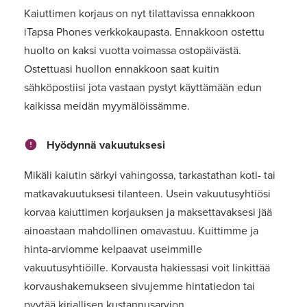
Kaiuttimen korjaus on nyt tilattavissa ennakkoon
iTapsa Phones verkkokaupasta. Ennakkoon ostettu
huolto on kaksi vuotta voimassa ostopäivästä.
Ostettuasi huollon ennakkoon saat kuitin
sähköpostiisi jota vastaan pystyt käyttämään edun
kaikissa meidän myymälöissämme.
Hyödynnä vakuutuksesi
Mikäli kaiutin särkyi vahingossa, tarkastathan koti- tai
matkavakuutuksesi tilanteen. Usein vakuutusyhtiösi
korvaa kaiuttimen korjauksen ja maksettavaksesi jää
ainoastaan mahdollinen omavastuu. Kuittimme ja
hinta-arviomme kelpaavat useimmille
vakuutusyhtiöille. Korvausta hakiessasi voit linkittää
korvaushakemukseen sivujemme hintatiedon tai
pyytää kirjallisen kustannusarvion.