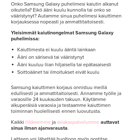
Onko Samsung Galaxy puhelimesi kaiutin alkanut
oikutella? Eikö ääni kuulu kunnolla tai onko se
vääristynyt? Autamme sinua puhelimesi kaiuttimen
korjauksessa nopeasti ja ammattitaitoisesti.
Yleisimmät kaiutinongelmat Samsung Galaxy
puhelimissa:
Kaiuttimesta ei kuulu ääntä lainkaan
Ääni on särisevä tai vääristynyt
Ääni kuuluu liian hiljaisella tai epätasaisesti
Soittoäänet tai ilmoitukset eivät kuulu
Samsung kaiuttimen korjaus onnistuu meillä
edullisesti ja ammattitaitoisesti. Annamme työlle ja
varaosille 24 kuukauden takuun. Käytämme
alkuperäisiä varaosia ja testaamme kaiuttimen
toiminnan huolellisesti ennen luovutusta.
Kaikki
liikkeemme
ja
asiakaspalvelumme
auttavat
sinua ilman ajanvarausta
.
Laitteen voi lähettää huoltoon myös postitse.