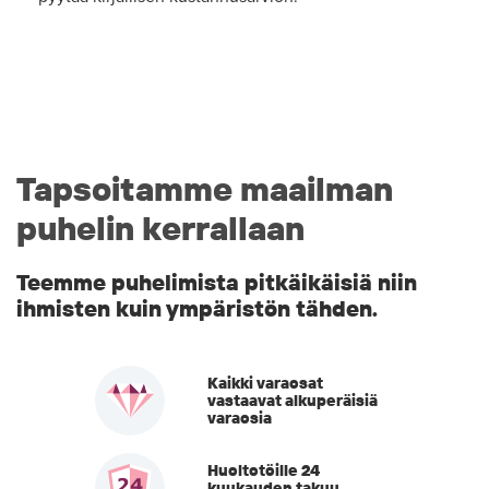
Tapsoitamme maailman
puhelin kerrallaan
Teemme puhelimista pitkäikäisiä niin
ihmisten kuin ympäristön tähden.
Kaikki varaosat
vastaavat alkuperäisiä
varaosia
Huoltotöille 24
kuukauden takuu