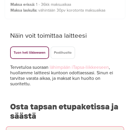
Maksa erissä:
1 - 36kk maksuaikaa
Maksa laskulla:
vähintään 30pv korotonta maksuaikaa
Näin voit toimittaa laitteesi
Tuon heti liikkeeseen
Postihuolto
Tervetuloa suoraan
lähimpään iTapsa-liikkeeseen
,
huollamme laitteesi kuntoon odottaessasi. Sinun ei
tarvitse varata aikaa, ja maksat kun huolto on
suoritettu.
Osta tapsan etupaketissa ja
säästä