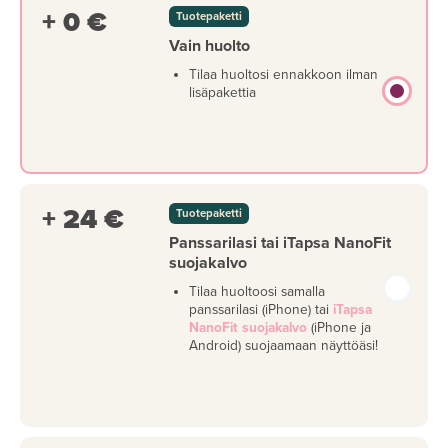
+ 0 €
Tuotepaketti
Vain huolto
Tilaa huoltosi ennakkoon ilman
lisäpakettia
+ 24 €
Tuotepaketti
Panssarilasi tai iTapsa NanoFit
suojakalvo
Tilaa huoltoosi samalla
panssarilasi (iPhone) tai
iTapsa
NanoFit suojakalvo
(iPhone ja
Android) suojaamaan näyttöäsi!