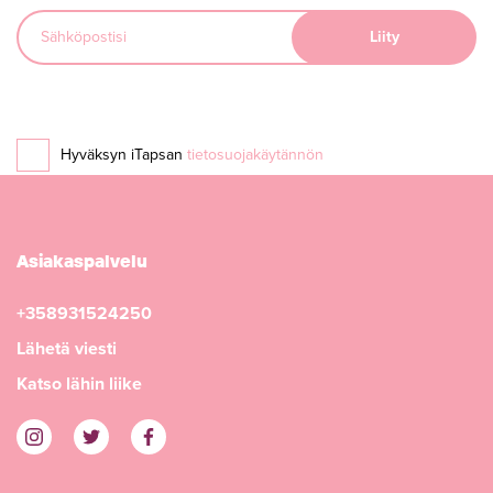
Hyväksyn iTapsan
tietosuojakäytännön
Asiakaspalvelu
+358931524250
Lähetä viesti
Katso lähin liike