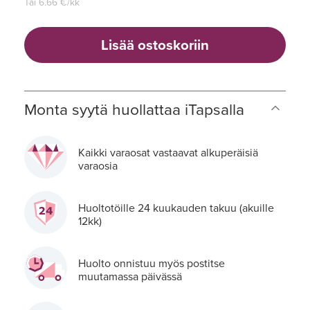
Tai
6.66
€/kk
Lisää ostoskoriin
Monta syytä huollattaa iTapsalla
Kaikki varaosat vastaavat alkuperäisiä
varaosia
Huoltotöille 24 kuukauden takuu (akuille
12kk)
Huolto onnistuu myös postitse
muutamassa päivässä