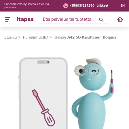
Puhelinhuolto nyt kotoa käsin 2-4
+358931524250
Liikkeet
EN
päivässä.
Etusivu
Puhelinhuollot
Galaxy A42 5G Kaiuttimen Korjaus