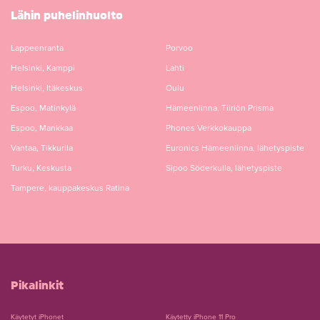
Lähin puhelinhuolto
Lappeenranta
Porvoo
Helsinki, Kamppi
Lahti
Helsinki, Itäkeskus
Oulu
Espoo, Matinkylä
Hämeenlinna, Tiiriön Prisma
Espoo, Mankkaa
Phones Verkkokauppa
Vantaa, Tikkurila
Euronics Hämeenlinna, lähetyspiste
Turku, Keskusta
Sipoo Söderkulla, lähetyspiste
Tampere, kauppakeskus Ratina
Pikalinkit
Käytetyt iPhonet
Käytetty iPhone 11 Pro