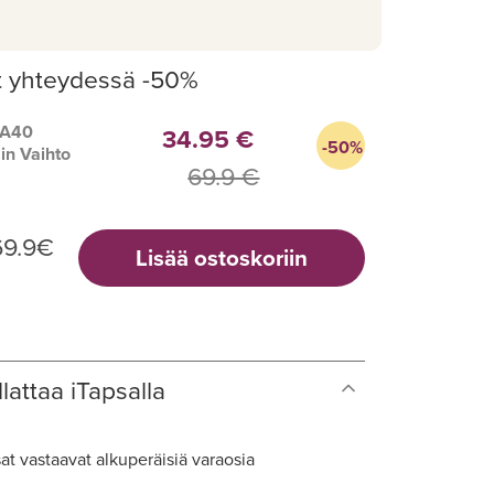
t yhteydessä -50%
 A40
34.95 €
-50%
in Vaihto
69.9 €
69.9
€
Lisää ostoskoriin
lattaa iTapsalla
at vastaavat alkuperäisiä varaosia