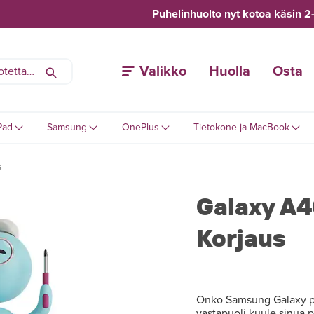
Puhelinhuolto nyt kotoa käsin 2
Valikko
Huolla
Osta
Pad
Samsung
OnePlus
Tietokone ja MacBook
s
Galaxy A4
Korjaus
Onko Samsung Galaxy puh
vastapuoli kuule sinua p