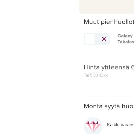
Muut pienhuollo
Galaxy
Takalas
Hinta yhteensä
Tai
5.83
€/kk
Monta syytä huol
Kaikki varaos