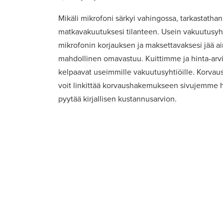
Mikäli mikrofoni särkyi vahingossa, tarkastathan 
matkavakuutuksesi tilanteen. Usein vakuutusyht
mikrofonin korjauksen ja maksettavaksesi jää a
mahdollinen omavastuu. Kuittimme ja hinta-ar
kelpaavat useimmille vakuutusyhtiöille. Korvaus
voit linkittää korvaushakemukseen sivujemme h
pyytää kirjallisen kustannusarvion.