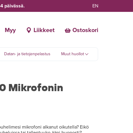
-4 päivässä.
EN
Myy
Liikkeet
Ostoskori
Datan- ja tietojenpelastus
Muut huollot
0 Mikrofonin
elimesi mikrofoni alkanut oikutella? Eikö
uheluissa tai tallentuuko ääni huonosti?