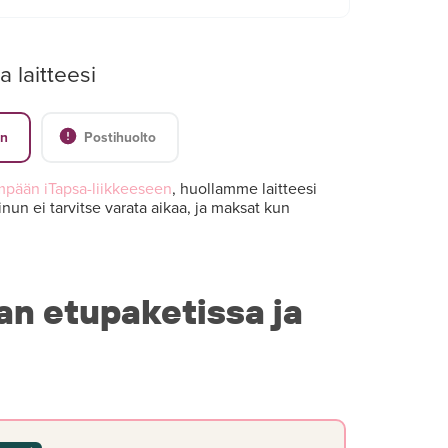
a laitteesi
en
Postihuolto
mpään iTapsa-liikkeeseen
, huollamme laitteesi
nun ei tarvitse varata aikaa, ja maksat kun
an etupaketissa ja