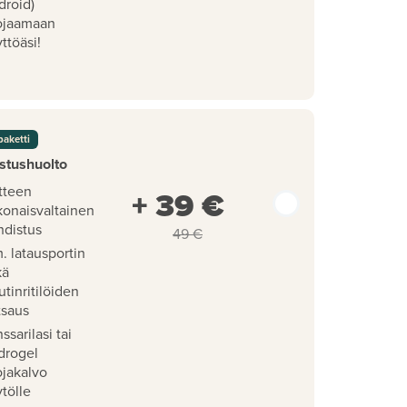
droid)
ojaamaan
ttöäsi!
paketti
stushuolto
tteen
+ 39 €
konaisvaltainen
hdistus
49 €
. latausportin
kä
utinritilöiden
tsaus
ssarilasi tai
drogel
ojakalvo
tölle