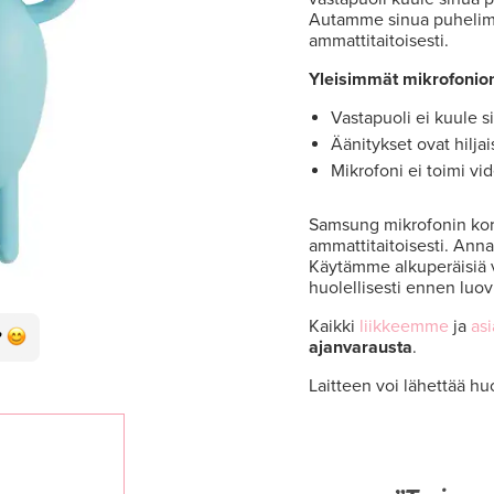
Autamme sinua puhelime
ammattitaitoisesti.
Yleisimmät mikrofonio
Vastapuoli ei kuule s
Äänitykset ovat hiljais
Mikrofoni ei toimi vi
Samsung mikrofonin korja
ammattitaitoisesti. Ann
Käytämme alkuperäisiä 
huolellisesti ennen luov
Kaikki
liikkeemme
ja
as
ajanvarausta
.
Laitteen voi lähettää hu