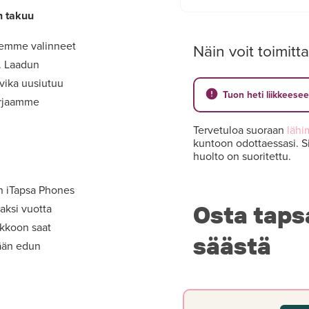
n takuu
lemme valinneet
Näin voit toimitta
t. Laadun
 vika uusiutuu
Tuon heti liikkeese
orjaamme
Tervetuloa suoraan
lähi
kuntoon odottaessasi. Si
huolto on suoritettu.
on iTapsa Phones
Osta taps
aksi vuotta
akkoon saat
säästä
mään edun