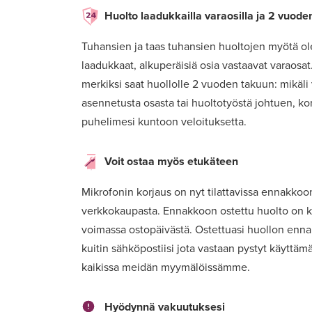
Huolto laadukkailla varaosilla ja 2 vuode
Tuhansien ja taas tuhansien huoltojen myötä o
laadukkaat, alkuperäisiä osia vastaavat varaosa
merkiksi saat huollolle 2 vuoden takuun: mikäli
asennetusta osasta tai huoltotyöstä johtuen, k
puhelimesi kuntoon veloituksetta.
Voit ostaa myös etukäteen
Mikrofonin korjaus on nyt tilattavissa ennakko
verkkokaupasta. Ennakkoon ostettu huolto on k
voimassa ostopäivästä. Ostettuasi huollon enn
kuitin sähköpostiisi jota vastaan pystyt käyttä
kaikissa meidän myymälöissämme.
Hyödynnä vakuutuksesi