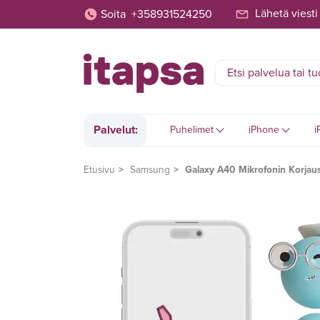
Lähetä viesti
Soita
+358931524250
Palvelut:
Puhelimet
iPhone
i
Etusivu
Samsung
Galaxy A40 Mikrofonin Korjau