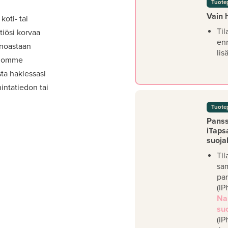
Tuote
Vain 
koti- tai
Til
iösi korvaa
en
inoastaan
lis
viomme
ta hakiessasi
intatiedon tai
Tuote
Panssa
iTaps
suoja
Til
sa
pan
(iP
Na
su
(iP