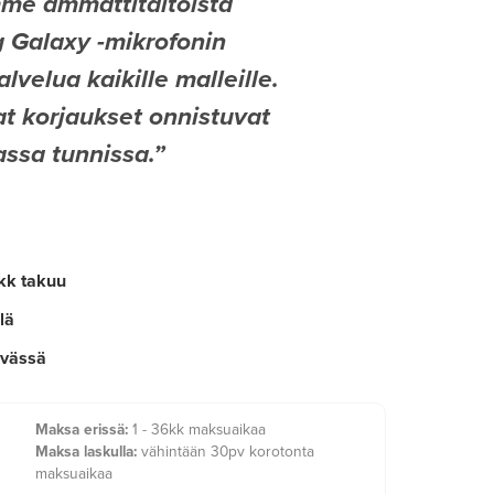
me ammattitaitoista
Galaxy -mikrofonin
lvelua kaikille malleille.
 korjaukset onnistuvat
sa tunnissa.
kk takuu
lä
ivässä
Maksa erissä:
1 - 36kk maksuaikaa
Maksa laskulla:
vähintään 30pv korotonta
maksuaikaa