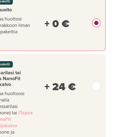
paketti
huolto
aa huoltosi
+ 0 €
nakkoon ilman
äpakettia
paketti
rilasi tai
a NanoFit
+ 24 €
kalvo
aa huoltoosi
malla
ssarilasi
hone) tai
iTapsa
noFit
ojakalvo
hone ja