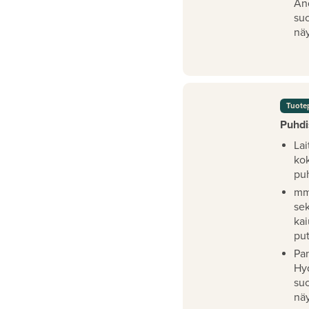
An
su
näy
Tuote
Puhdi
Lai
ko
pu
mm
se
kai
pu
Pan
Hy
su
näy