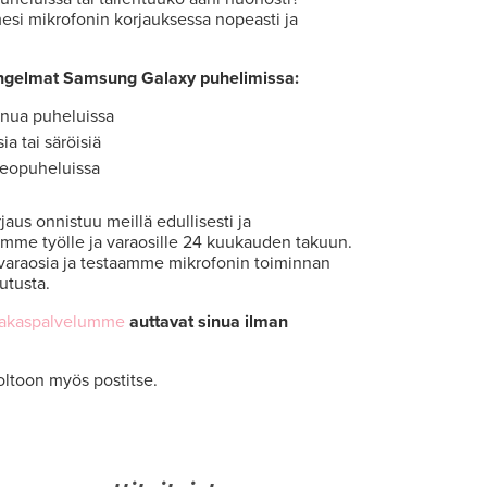
si mikrofonin korjauksessa nopeasti ja
ngelmat Samsung Galaxy puhelimissa:
inua puheluissa
ia tai säröisiä
deopuheluissa
us onnistuu meillä edullisesti ja
amme työlle ja varaosille 24 kuukauden takuun.
varaosia ja testaamme mikrofonin toiminnan
utusta.
iakaspalvelumme
auttavat sinua ilman
oltoon myös postitse.