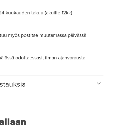
 24 kuukauden takuu (akuille 12kk)
tuu myös postitse muutamassa päivässä
lässä odottaessasi, ilman ajanvarausta
stauksia
allaan