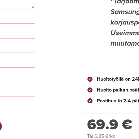
Tarjoam
Samsung 
korjauspa
Useimmat
muutamas
Huoltotyöllä on 24
Huolto paikan pääl
Postihuolto 2-4 pä
69.9 €
Tai 6,35 €/kk