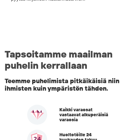
Tapsoitamme maailman
puhelin kerrallaan
Teemme puhelimista pitkäikäisiä niin
ihmisten kuin ympäristön tähden.
Kaikki varaosat
vastaavat alkuperäisiä
varaosia
Huoltotöille 24
kuukauden takuu