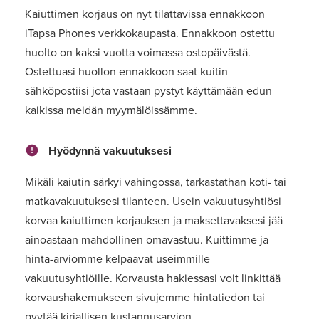
Kaiuttimen korjaus on nyt tilattavissa ennakkoon
iTapsa Phones verkkokaupasta. Ennakkoon ostettu
huolto on kaksi vuotta voimassa ostopäivästä.
Ostettuasi huollon ennakkoon saat kuitin
sähköpostiisi jota vastaan pystyt käyttämään edun
kaikissa meidän myymälöissämme.
Hyödynnä vakuutuksesi
Mikäli kaiutin särkyi vahingossa, tarkastathan koti- tai
matkavakuutuksesi tilanteen. Usein vakuutusyhtiösi
korvaa kaiuttimen korjauksen ja maksettavaksesi jää
ainoastaan mahdollinen omavastuu. Kuittimme ja
hinta-arviomme kelpaavat useimmille
vakuutusyhtiöille. Korvausta hakiessasi voit linkittää
korvaushakemukseen sivujemme hintatiedon tai
pyytää kirjallisen kustannusarvion.