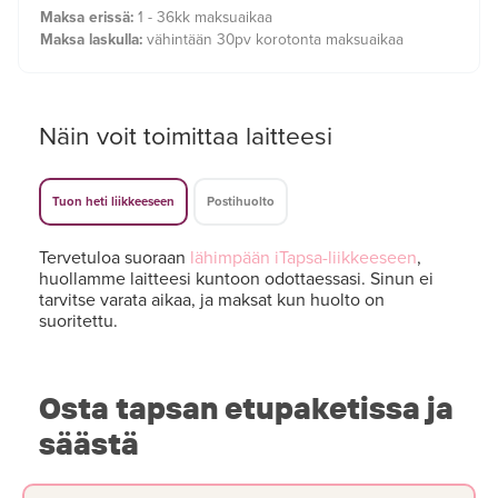
Maksa erissä:
1 - 36kk maksuaikaa
Maksa laskulla:
vähintään 30pv korotonta maksuaikaa
Näin voit toimittaa laitteesi
Tuon heti liikkeeseen
Postihuolto
Tervetuloa suoraan
lähimpään iTapsa-liikkeeseen
,
huollamme laitteesi kuntoon odottaessasi. Sinun ei
tarvitse varata aikaa, ja maksat kun huolto on
suoritettu.
Osta tapsan etupaketissa ja
säästä