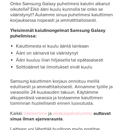
Onko Samsung Galaxy puhelimesi kaiutin alkanut
oikutella? Eikö ääni kuulu kunnolla tai onko se
vääristynyt? Autamme sinua puhelimesi kaiuttimen
korjauksessa nopeasti ja ammattitaitoisesti.
Yleisimmät kaiutinongelmat Samsung Galaxy
puhelimissa:
Kaiuttimesta ei kuulu ääntä lainkaan
Ääni on särisevä tai vääristynyt
Ääni kuuluu liian hiljaisella tai epätasaisesti
Soittoäänet tai ilmoitukset eivät kuulu
Samsung kaiuttimen korjaus onnistuu meillä
edullisesti ja ammattitaitoisesti. Annamme työlle ja
varaosille 24 kuukauden takuun. Käytämme
alkuperäisiä varaosia ja testaamme kaiuttimen
toiminnan huolellisesti ennen luovutusta.
Kaikki
liikkeemme
ja
asiakaspalvelumme
auttavat
sinua ilman ajanvarausta
.
Laitteen voi lähettää huoltoon myös postitse.