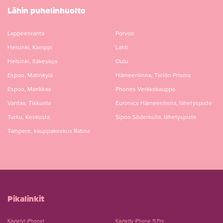
Lähin puhelinhuolto
Lappeenranta
Porvoo
Helsinki, Kamppi
Lahti
Helsinki, Itäkeskus
Oulu
Espoo, Matinkylä
Hämeenlinna, Tiiriön Prisma
Espoo, Mankkaa
Phones Verkkokauppa
Vantaa, Tikkurila
Euronics Hämeenlinna, lähetyspiste
Turku, Keskusta
Sipoo Söderkulla, lähetyspiste
Tampere, kauppakeskus Ratina
Pikalinkit
Käytetyt iPhonet
Käytetty iPhone 11 Pro