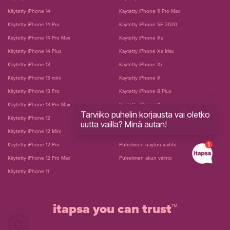
Käytetty iPhone 14
Käytetty iPhone 11 Pro Max
Käytetty iPhone 14 Pro
Käytetty iPhone SE 2020
Käytetty iPhone 14 Pro Max
Käytetty iPhone Xs
Käytetty iPhone 14 Plus
Käytetty iPhone Xs Max
Käytetty iPhone 13
Käytetty iPhone Xr
Käytetty iPhone 13 mini
Käytetty iPhone X
Käytetty iPhone 13 Pro
Käytetty iPhone 8 Plus
Käytetty iPhone 13 Pro Max
Käytetty iPhone 8
Tarviiko puhelin korjausta vai oletko
Käytetty iPhone 12
Käytetty iPhone 7 Plus
uutta vailla? Minä autan!
Käytetty iPhone 12 Mini
Käytetty iPhone 7
Käytetty iPhone 12 Pro
Puhelimen näytön vaihto
Käytetty iPhone 12 Pro Max
Puhelimen akun vaihto
Käytetty iPhone 11
itapsa you can trust™