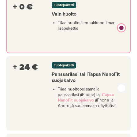
+ 0 €
Tuotepaketti
Vain huolto
Tilaa huoltosi ennakkoon ilman
lisäpakettia
+ 24 €
Tuotepaketti
Panssarilasi tai iTapsa NanoFit
suojakalvo
Tilaa huoltoosi samalla
panssarilasi (iPhone) tai
iTapsa
NanoFit suojakalvo
(iPhone ja
Android) suojaamaan näyttöäsi!