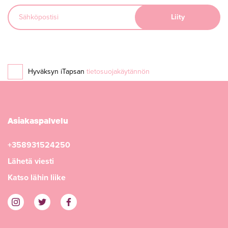
Hyväksyn iTapsan
tietosuojakäytännön
Asiakaspalvelu
+358931524250
Lähetä viesti
Katso lähin liike