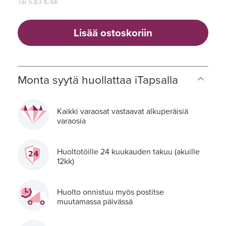
Tai
5.83
€/kk
Lisää ostoskoriin
Monta syytä huollattaa iTapsalla
Kaikki varaosat vastaavat alkuperäisiä
varaosia
Huoltotöille 24 kuukauden takuu (akuille
12kk)
Huolto onnistuu myös postitse
muutamassa päivässä