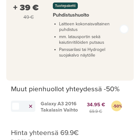
+ 39 €
Tuotepaketti
Puhdistushuolto
49 €
Laitteen kokonaisvaltainen
puhdistus
mm. latausportin sekä
kaiutinritilöiden putsaus
Panssarilasi tai Hydrogel
suojakalvo näytölle
Muut pienhuollot yhteydessä -50%
Galaxy A3 2016
34.95 €
-50%
Takalasin Vaihto
69.9 €
Hinta yhteensä
69.9
€