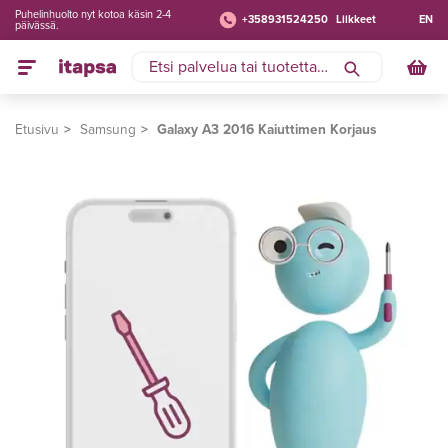
Puhelinhuolto nyt kotoa käsin 2-4
+358931524250
Liikkeet
EN
päivässä.
Etusivu
Samsung
Galaxy A3 2016 Kaiuttimen Korjaus