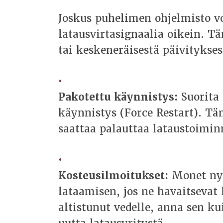
Joskus puhelimen ohjelmisto vo
latausvirtasignaalia oikein. T
tai keskeneräisestä päivitykses
Pakotettu käynnistys:
Suorita 
käynnistys (Force Restart). Täm
saattaa palauttaa lataustoimi
Kosteusilmoitukset:
Monet nyk
lataamisen, jos ne havaitsevat l
altistunut vedelle, anna sen k