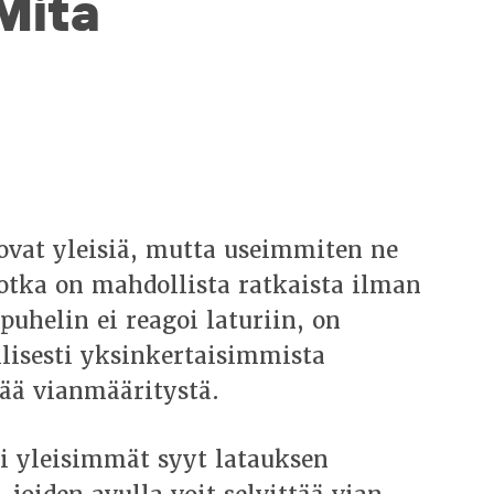
 Mitä
vat yleisiä, mutta useimmiten ne
 jotka on mahdollista ratkaista ilman
uhelin ei reagoi laturiin, on
llisesti yksinkertaisimmista
pää vianmääritystä.
i yleisimmät syyt latauksen