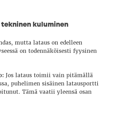
n tekninen kuluminen
uhdas, mutta lataus on edelleen
yseessä on todennäköisesti fyysinen
o:
Jos lataus toimii vain pitämällä
ssa, puhelimen sisäinen latausportti
oitunut. Tämä vaatii yleensä osan