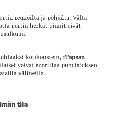
ortin reunoilta ja pohjalta. Vältä
otta portin herkät pinnit eivät
kosulkuun.
 puhtaaksi kotikonstein,
iTapsan
aiset voivat suorittaa puhdistuksen
isilla välineillä.
lmän tila