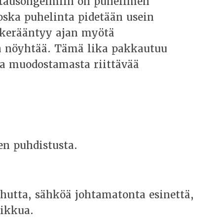
latausongelmiin on puhelimen
Koska puhelinta pidetään usein
n kerääntyy ajan myötä
ta nöyhtää. Tämä lika pakkautuu
lia muodostamasta riittävää
n puhdistusta.
hutta, sähköä johtamatonta esinettä,
ikkua.