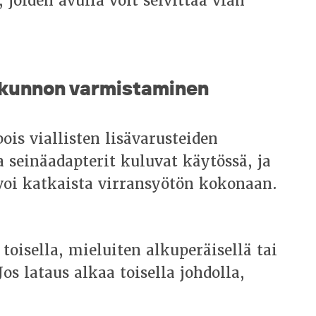
joiden avulla voit selvittää vian
n kunnon varmistaminen
is viallisten lisävarusteiden
 seinäadapterit kuluvat käytössä, ja
 voi katkaista virransyötön kokonaan.
 toisella, mieluiten alkuperäisellä tai
os lataus alkaa toisella johdolla,