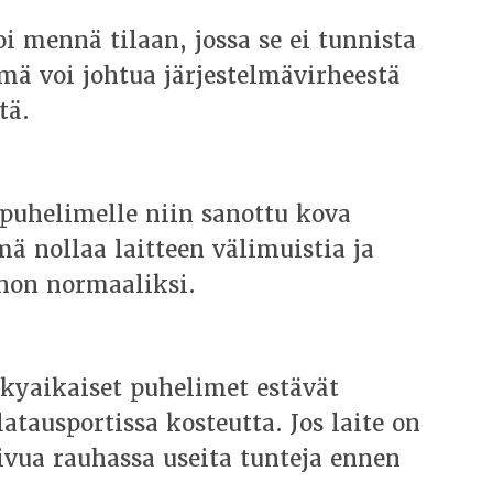
i mennä tilaan, jossa se ei tunnista
ämä voi johtua järjestelmävirheestä
tä.
puhelimelle niin sanottu kova
ä nollaa laitteen välimuistia ja
nnon normaaliksi.
yaikaiset puhelimet estävät
atausportissa kosteutta. Jos laite on
uivua rauhassa useita tunteja ennen