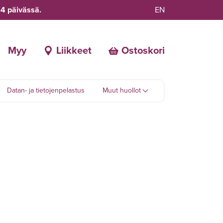
-4 päivässä.
EN
Myy
Liikkeet
Ostoskori
Datan- ja tietojenpelastus
Muut huollot