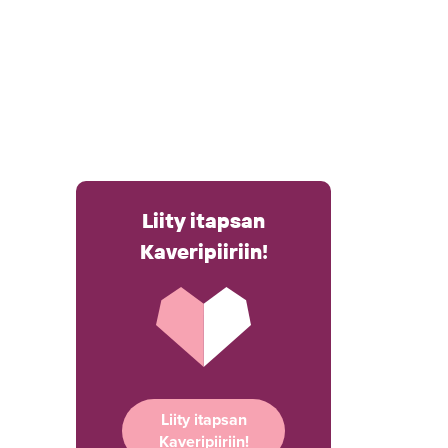
Liity itapsan
Kaveripiiriin!
Liity itapsan
Kaveripiiriin!