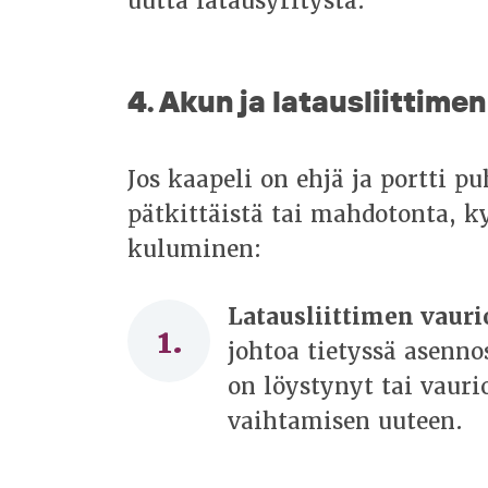
uutta latausyritystä.
4. Akun ja latausliittime
Jos kaapeli on ehjä ja portti p
pätkittäistä tai mahdotonta, k
kuluminen:
Latausliittimen vauri
johtoa tietyssä asenno
on löystynyt tai vauri
vaihtamisen uuteen.