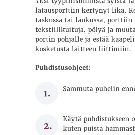
Yksi tyypillisimmistä syistä 
latausporttiin kertynyt lika. 
taskussa tai laukussa, porttii
tekstiilikuituja, pölyä ja muu
portin pohjalle ja estää kaape
kosketusta laitteen liittimiin.
Puhdistusohjeet:
Sammuta puhelin enne
Käytä puhdistukseen o
kuten puista hammast