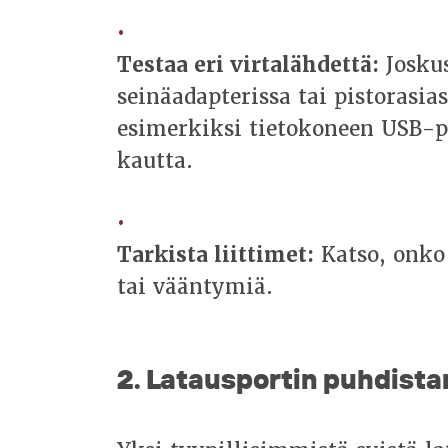
Testaa eri virtalähdettä:
Joskus
seinäadapterissa tai pistorasia
esimerkiksi tietokoneen USB-po
kautta.
Tarkista liittimet:
Katso, onko
tai vääntymiä.
2. Latausportin puhdista