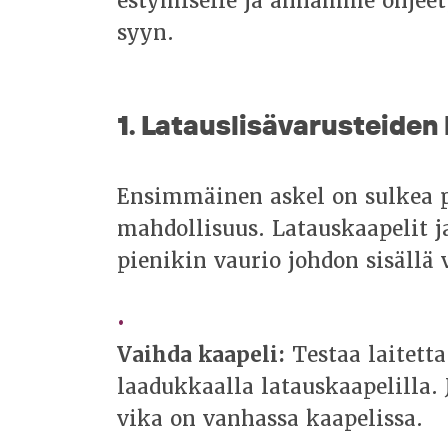
estymiselle ja annamme ohjeet, 
syyn.
1. Latauslisävarusteide
Ensimmäinen askel on sulkea po
mahdollisuus. Latauskaapelit ja
pienikin vaurio johdon sisällä
Vaihda kaapeli:
Testaa laitetta
laadukkaalla latauskaapelilla. J
vika on vanhassa kaapelissa.