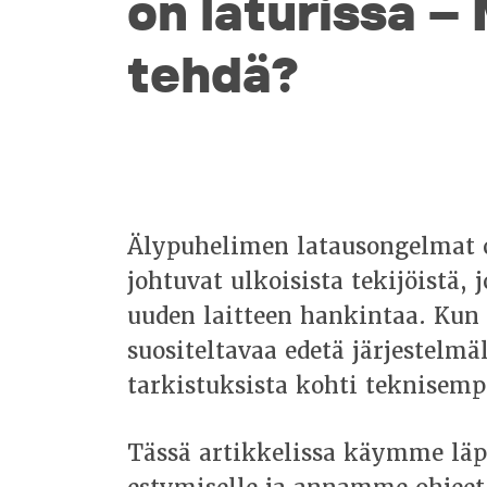
on laturissa –
tehdä?
Älypuhelimen latausongelmat o
johtuvat ulkoisista tekijöistä,
uuden laitteen hankintaa. Kun p
suositeltavaa edetä järjestelmä
tarkistuksista kohti teknisem
Tässä artikkelissa käymme läp