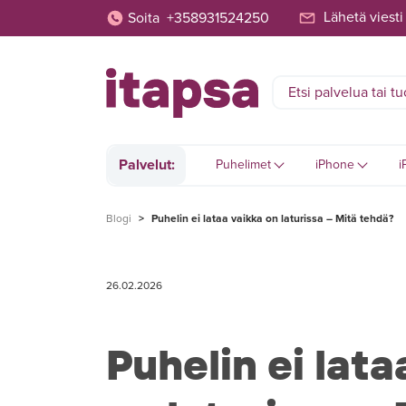
Lähetä viesti
Soita
+358931524250
Palvelut:
Puhelimet
iPhone
i
Blogi
>
Puhelin ei lataa vaikka on laturissa – Mitä tehdä?
26.02.2026
Puhelin ei lata