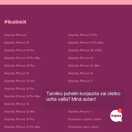
Pikalinkit
Käytetyt iPhonet
Käytetty iPhone 11 Pro
Käytetty iPhone 14
Käytetty iPhone 11 Pro Max
Käytetty iPhone 14 Pro
Käytetty iPhone SE 2020
Käytetty iPhone 14 Pro Max
Käytetty iPhone Xs
Käytetty iPhone 14 Plus
Käytetty iPhone Xs Max
Käytetty iPhone 13
Käytetty iPhone Xr
Käytetty iPhone 13 mini
Käytetty iPhone X
Käytetty iPhone 13 Pro
Käytetty iPhone 8 Plus
Tarviiko puhelin korjausta vai oletko
Käytetty iPhone 13 Pro Max
Käytetty iPhone 8
uutta vailla? Minä autan!
Käytetty iPhone 12
Käytetty iPhone 7 Plus
Käytetty iPhone 12 Mini
Käytetty iPhone 7
Käytetty iPhone 12 Pro
Puhelimen näytön vaihto
Käytetty iPhone 12 Pro Max
Puhelimen akun vaihto