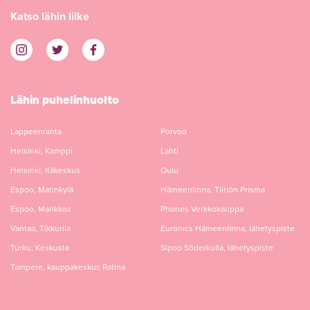
Katso lähin liike
Lähin puhelinhuolto
Lappeenranta
Porvoo
Helsinki, Kamppi
Lahti
Helsinki, Itäkeskus
Oulu
Espoo, Matinkylä
Hämeenlinna, Tiiriön Prisma
Espoo, Mankkaa
Phones Verkkokauppa
Vantaa, Tikkurila
Euronics Hämeenlinna, lähetyspiste
Turku, Keskusta
Sipoo Söderkulla, lähetyspiste
Tampere, kauppakeskus Ratina