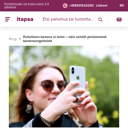
Puhelinhuolto nyt kotoa käsin 2-4
+358931524250
Liikkeet
EN
päivässä.
Puhelimen kamera ei toimi – näin selviät yleisimmistä
Blogi
>
kameraongelmista