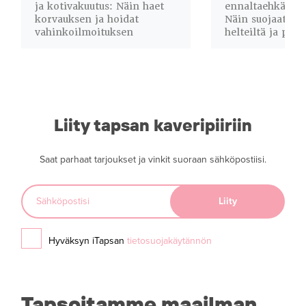
ja kotivakuutus: Näin haet
ennaltaehkäisev
korvauksen ja hoidat
Näin suojaat lai
vahinkoilmoituksen
helteiltä ja pöly
Liity tapsan kaveripiiriin
Saat parhaat tarjoukset ja vinkit suoraan sähköpostiisi.
Hyväksyn iTapsan
tietosuojakäytännön
Tapsoitamme maailman