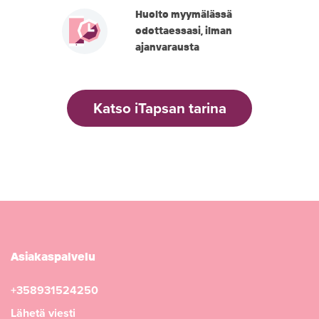
Huolto myymälässä
odottaessasi, ilman
ajanvarausta
Katso iTapsan tarina
Asiakaspalvelu
+358931524250
Lähetä viesti