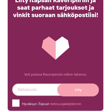
Liity itapsan Kaveripiiriin ja
saat parhaat tarjoukset ja
vinkit suoraan sähköpostiisi!
Voit poistua Kaveripiiristä milloin tahansa.
Hyväksyn iTapsan
tietosuojakäytännön