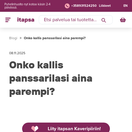
Puhelinhuolto nyt kotoa käsin 2-4
+358931524250
Liikkeet
EN
päivässä.
Blogi
>
Onko kallis panssarilasi aina parempi?
08.11.2025
Onko kallis
panssarilasi aina
parempi?
Liity itapsan Kaveripiiriin!