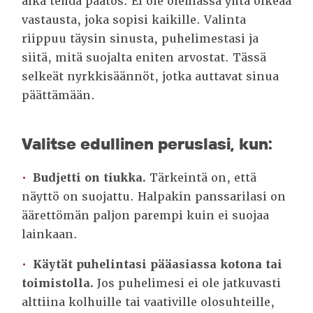
aika tehdä päätös. Ei ole olemassa yhtä oikeaa
vastausta, joka sopisi kaikille. Valinta
riippuu täysin sinusta, puhelimestasi ja
siitä, mitä suojalta eniten arvostat. Tässä
selkeät nyrkkisäännöt, jotka auttavat sinua
päättämään.
Valitse edullinen peruslasi, kun:
Budjetti on tiukka.
Tärkeintä on, että
näyttö on suojattu. Halpakin panssarilasi on
äärettömän paljon parempi kuin ei suojaa
lainkaan.
Käytät puhelintasi pääasiassa kotona tai
toimistolla.
Jos puhelimesi ei ole jatkuvasti
alttiina kolhuille tai vaativille olosuhteille,