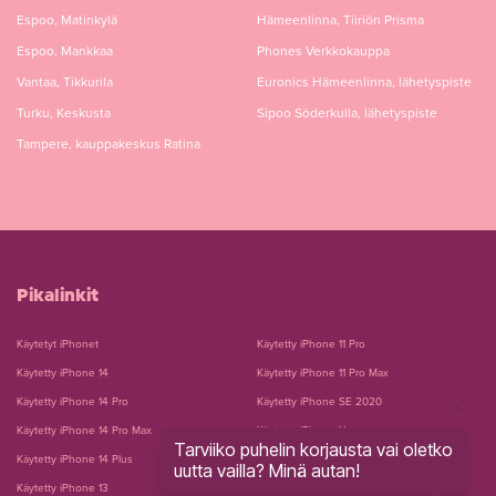
Espoo, Matinkylä
Hämeenlinna, Tiiriön Prisma
Espoo, Mankkaa
Phones Verkkokauppa
Vantaa, Tikkurila
Euronics Hämeenlinna, lähetyspiste
Turku, Keskusta
Sipoo Söderkulla, lähetyspiste
Tampere, kauppakeskus Ratina
Pikalinkit
Käytetyt iPhonet
Käytetty iPhone 11 Pro
Käytetty iPhone 14
Käytetty iPhone 11 Pro Max
Käytetty iPhone 14 Pro
Käytetty iPhone SE 2020
Käytetty iPhone 14 Pro Max
Käytetty iPhone Xs
Tarviiko puhelin korjausta vai oletko
Käytetty iPhone 14 Plus
Käytetty iPhone Xs Max
uutta vailla? Minä autan!
Käytetty iPhone 13
Käytetty iPhone Xr