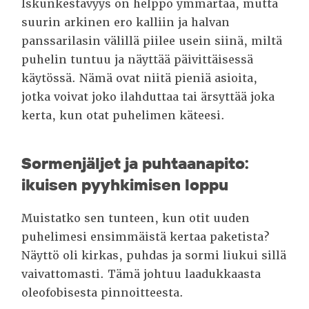
Iskunkestävyys on helppo ymmärtää, mutta
suurin arkinen ero kalliin ja halvan
panssarilasin välillä piilee usein siinä, miltä
puhelin tuntuu ja näyttää päivittäisessä
käytössä. Nämä ovat niitä pieniä asioita,
jotka voivat joko ilahduttaa tai ärsyttää joka
kerta, kun otat puhelimen käteesi.
Sormenjäljet ja puhtaanapito:
ikuisen pyyhkimisen loppu
Muistatko sen tunteen, kun otit uuden
puhelimesi ensimmäistä kertaa paketista?
Näyttö oli kirkas, puhdas ja sormi liukui sillä
vaivattomasti. Tämä johtuu laadukkaasta
oleofobisesta pinnoitteesta.