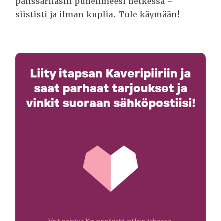
panssarilasin puhelimeesi hetkessä –
siististi ja ilman kuplia. Tule käymään!
Liity itapsan Kaveripiiriin ja
saat parhaat tarjoukset ja
vinkit suoraan sähköpostiisi!