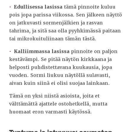
Edullisessa lasissa
tämä pinnoite kuluu
pois jopa parissa viikossa. Sen jälkeen näyttö
on jatkuvasti sormenjälkien ja rasvan
tahrima, ja sitä saa olla pyyhkimässä paitaan
tai mikrokuituliinaan tämän tästä.
Kalliimmassa lasissa
pinnoite on paljon
kestävämpi. Se pitää näytön kirkkaana ja
helposti puhdistettavana kuukausia, jopa
vuoden. Sormi liukuu näytöllä sulavasti,
aivan kuin siinä ei olisi suojaa lainkaan.
Tämä on yksi niistä asioista, joita et
välttämättä ajattele ostohetkellä, mutta
huomaat eron varmasti käytössä.