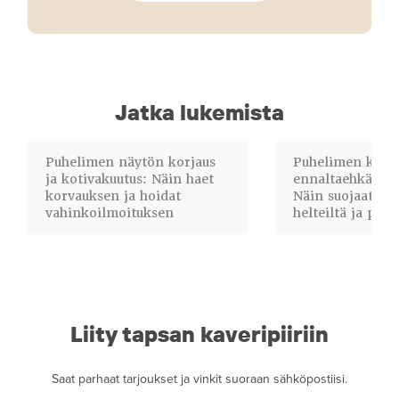
Jatka lukemista
Puhelimen näytön korjaus
Puhelimen korja
ja kotivakuutus: Näin haet
ennaltaehkäisev
korvauksen ja hoidat
Näin suojaat lai
vahinkoilmoituksen
helteiltä ja pöly
Liity tapsan kaveripiiriin
Saat parhaat tarjoukset ja vinkit suoraan sähköpostiisi.