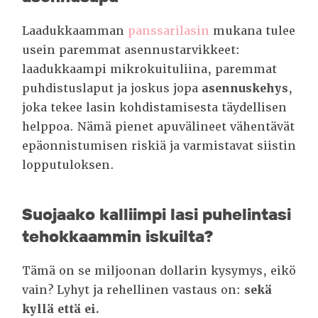
Laadukkaamman
panssarilasin
mukana tulee
usein paremmat asennustarvikkeet:
laadukkaampi mikrokuituliina, paremmat
puhdistuslaput ja joskus jopa
asennuskehys
,
joka tekee lasin kohdistamisesta täydellisen
helppoa. Nämä pienet apuvälineet vähentävät
epäonnistumisen riskiä ja varmistavat siistin
lopputuloksen.
Suojaako kalliimpi lasi puhelintasi
tehokkaammin iskuilta?
Tämä on se miljoonan dollarin kysymys, eikö
vain? Lyhyt ja rehellinen vastaus on:
sekä
kyllä että ei.