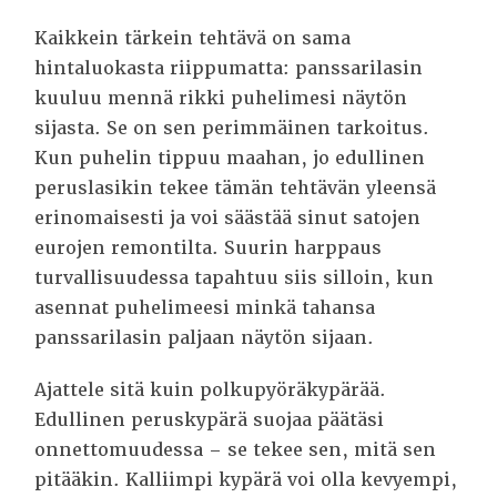
Kaikkein tärkein tehtävä on sama
hintaluokasta riippumatta: panssarilasin
kuuluu mennä rikki puhelimesi näytön
sijasta. Se on sen perimmäinen tarkoitus.
Kun puhelin tippuu maahan, jo edullinen
peruslasikin tekee tämän tehtävän yleensä
erinomaisesti ja voi säästää sinut satojen
eurojen remontilta. Suurin harppaus
turvallisuudessa tapahtuu siis silloin, kun
asennat puhelimeesi minkä tahansa
panssarilasin paljaan näytön sijaan.
Ajattele sitä kuin polkupyöräkypärää.
Edullinen peruskypärä suojaa päätäsi
onnettomuudessa – se tekee sen, mitä sen
pitääkin. Kalliimpi kypärä voi olla kevyempi,