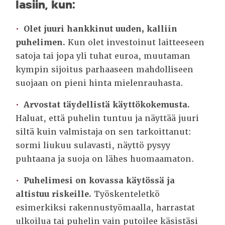
lasiin, kun:
Olet juuri hankkinut uuden, kalliin
puhelimen.
Kun olet investoinut laitteeseen
satoja tai jopa yli tuhat euroa, muutaman
kympin sijoitus parhaaseen mahdolliseen
suojaan on pieni hinta mielenrauhasta.
Arvostat täydellistä käyttökokemusta.
Haluat, että puhelin tuntuu ja näyttää juuri
siltä kuin valmistaja on sen tarkoittanut:
sormi liukuu sulavasti, näyttö pysyy
puhtaana ja suoja on lähes huomaamaton.
Puhelimesi on kovassa käytössä ja
altistuu riskeille.
Työskenteletkö
esimerkiksi rakennustyömaalla, harrastat
ulkoilua tai puhelin vain putoilee käsistäsi