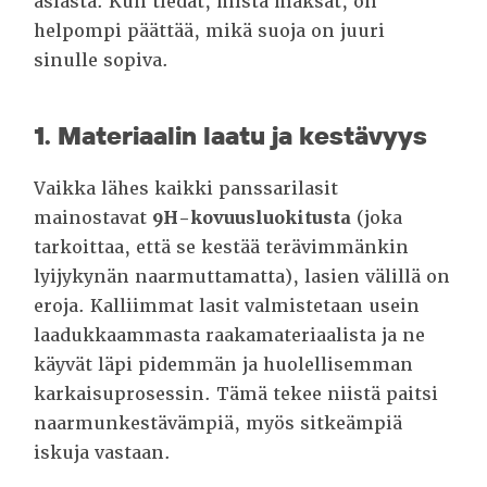
asiasta. Kun tiedät, mistä maksat, on
helpompi päättää, mikä suoja on juuri
sinulle sopiva.
1. Materiaalin laatu ja kestävyys
Vaikka lähes kaikki panssarilasit
mainostavat
9H-kovuusluokitusta
(joka
tarkoittaa, että se kestää terävimmänkin
lyijykynän naarmuttamatta), lasien välillä on
eroja. Kalliimmat lasit valmistetaan usein
laadukkaammasta raakamateriaalista ja ne
käyvät läpi pidemmän ja huolellisemman
karkaisuprosessin. Tämä tekee niistä paitsi
naarmunkestävämpiä, myös sitkeämpiä
iskuja vastaan.