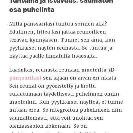
Tuntuma ja istuvuus: saumaton
osa puhelinta
Miltä panssarilasi tuntuu sormen alla?
Edullinen, litteä lasi jättää reunoilleen
terävän kynnyksen. Tunnet sen aina, kun
pyyhkäiset näytön reunasta. Se tuntuu ja
näyttää päälle liimatulta lisäosalta.
Laadukas, reunasta reunaan muotoiltu
3D-
panssarilasi
sen sijaan on aivan eri maata.
Sen reunat on pyöristetty ja hiottu
sulautumaan täydellisesti puhelimen omiin
muotoihin. Kun pyyhkäiset näyttöä, et tunne
mitään eroa. Se integroituu puhelimeen niin
saumattomasti, että voit unohtaa sen
olemassaolon kokonaan. Se on