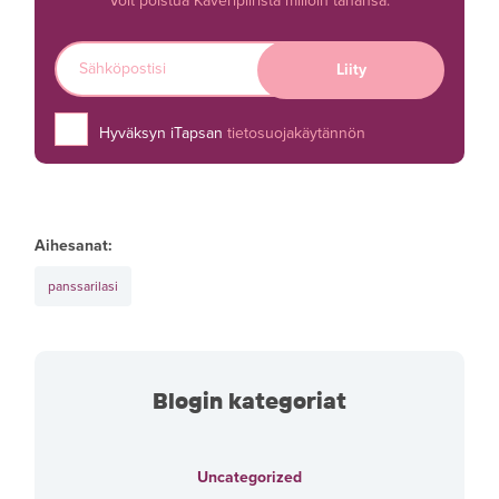
Voit poistua Kaveripiiristä milloin tahansa.
Hyväksyn iTapsan
tietosuojakäytännön
Aihesanat:
panssarilasi
Blogin kategoriat
Uncategorized