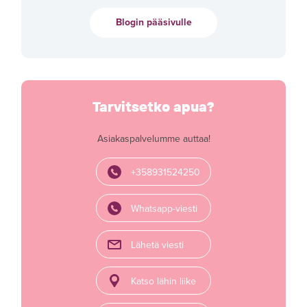
Blogin pääsivulle
Tarvitsetko apua?
Asiakaspalvelumme auttaa!
+358931524250
Whatsapp-viesti
Lähetä viesti
Katso lähin liike