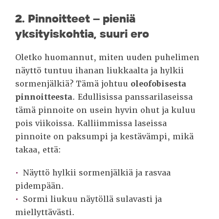
2. Pinnoitteet – pieniä
yksityiskohtia, suuri ero
Oletko huomannut, miten uuden puhelimen
näyttö tuntuu ihanan liukkaalta ja hylkii
sormenjälkiä? Tämä johtuu
oleofobisesta
pinnoitteesta
. Edullisissa panssarilaseissa
tämä pinnoite on usein hyvin ohut ja kuluu
pois viikoissa. Kalliimmissa laseissa
pinnoite on paksumpi ja kestävämpi, mikä
takaa, että:
Näyttö hylkii sormenjälkiä ja rasvaa
pidempään.
Sormi liukuu näytöllä sulavasti ja
miellyttävästi.