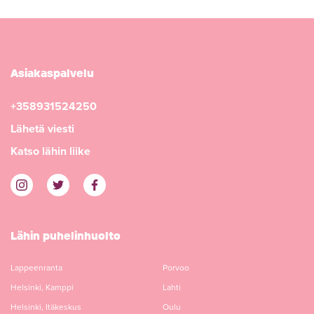
Asiakaspalvelu
+358931524250
Lähetä viesti
Katso lähin liike
Lähin puhelinhuolto
Lappeenranta
Porvoo
Helsinki, Kamppi
Lahti
Helsinki, Itäkeskus
Oulu