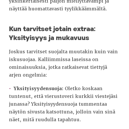
yksinkertaisesti paljon miellyttävämpi ja
näyttää huomattavasti tyylikkäämmältä.
Kun tarvitset jotain extraa:
Yksityisyys ja mukavuus
Joskus tarvitset suojalta muutakin kuin vain
iskusuojaa. Kalliimmissa laseissa on
ominaisuuksia, jotka ratkaisevat tiettyjä
arjen ongelmia:
Yksityisyydensuoja:
Oletko koskaan
tuntenut, että vierustoveri kurkkii viestejäsi
junassa? Yksityisyydensuoja tummentaa
näytön sivusta katsottuna, jolloin vain sinä
näet, mitä ruudulla tapahtuu.