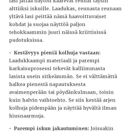
lasi jättää näytön kaarevat reunat täysin
alttiiksi iskuille. Laadukas, reunasta reunaan
yltävä lasi peittää nämä haavoittuvaiset
kohdat ja suojaa näyttöä paljon
tehokkaammin juuri näissä kriittisissä
pudotuksissa.
Kestävyys pieniä kolhuja vastaan:
Laadukkaampi materiaali ja parempi
karkaisuprosessi tekevät kalliimmasta
lasista usein sitkeämmän. Se ei välttämättä
halkea pienestä napautuksesta
avaimenperään tai pöydänkulmaan, toisin
kuin halvin vaihtoehto. Se siis kestää arjen
kolhuja pidempään ja näyttää hyvältä ilman
hiusnaarmuja.
Parempi iskun jakautuminen:
Joissakin