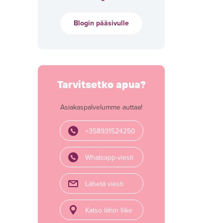
Blogin pääsivulle
Tarvitsetko apua?
Asiakaspalvelumme auttaa!
+358931524250
Whatsapp-viesti
Lähetä viesti
Katso lähin liike