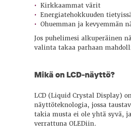
Kirkkaammat värit
Energiatehokkuuden tietyissä
Ohuemman ja kevyemmän n
Jos puhelimesi alkuperäinen n
valinta takaa parhaan mahdoll
Mikä on LCD-näyttö?
LCD (Liquid Crystal Display) o
näyttöteknologia, jossa tausta
takia musta ei ole yhtä syvä, 
verrattuna OLEDiin.