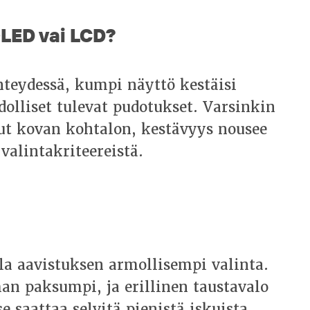
LED vai LCD?
teydessä, kumpi näyttö kestäisi
olliset tulevat pudotukset. Varsinkin
ut kovan kohtalon, kestävyys nousee
valintakriteereistä.
la aavistuksen armollisempi valinta.
an paksumpi, ja erillinen taustavalo
 saattaa selvitä pienistä iskuista