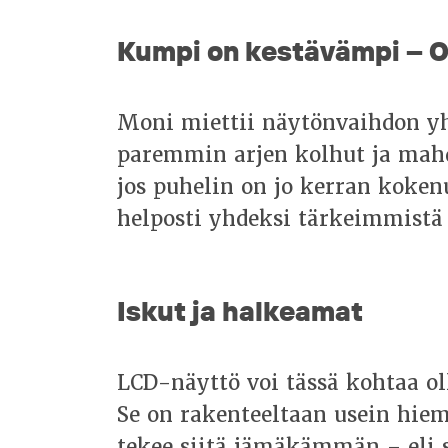
Kumpi on kestävämpi – O
Moni miettii näytönvaihdon yh
paremmin arjen kolhut ja mahd
jos puhelin on jo kerran koken
helposti yhdeksi tärkeimmistä 
Iskut ja halkeamat
LCD-näyttö voi tässä kohtaa ol
Se on rakenteeltaan usein hiem
tekee siitä jämäkämmän – eli se