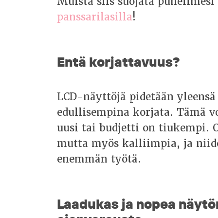
Muista siis suojata puhelimesi
panssarilasilla
!
Entä korjattavuus?
LCD-näyttöjä pidetään yleensä
edullisempina korjata. Tämä voi
uusi tai budjetti on tiukempi
mutta myös kalliimpia, ja niid
enemmän työtä.
Laadukas ja nopea näytön