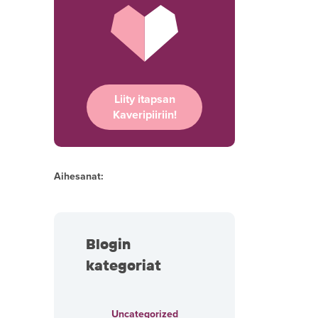
Liity itapsan
Kaveripiiriin!
Aihesanat:
Blogin
kategoriat
Uncategorized