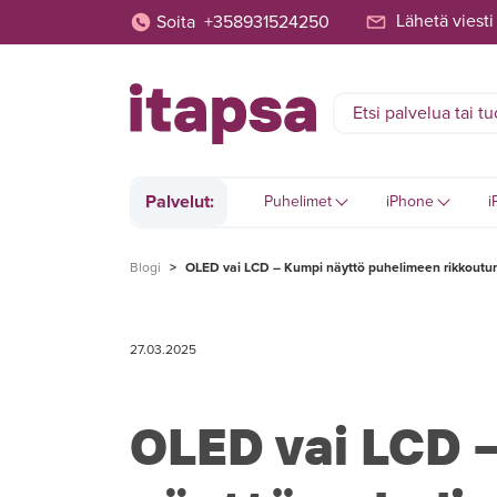
Lähetä viesti
Soita
+358931524250
Palvelut:
Puhelimet
iPhone
i
Blogi
>
OLED vai LCD – Kumpi näyttö puhelimeen rikkoutune
27.03.2025
OLED vai LCD 