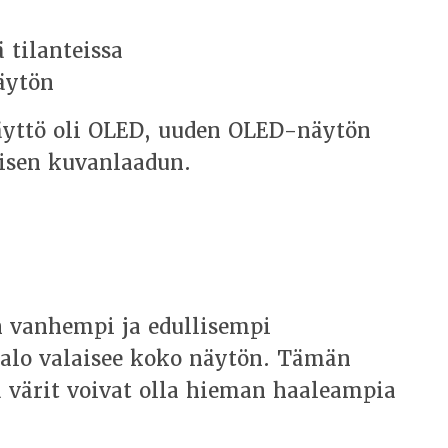
 tilanteissa
äytön
äyttö oli OLED, uuden OLED-näytön
isen kuvanlaadun.
n vanhempi ja edullisempi
valo valaisee koko näytön. Tämän
ja värit voivat olla hieman haaleampia