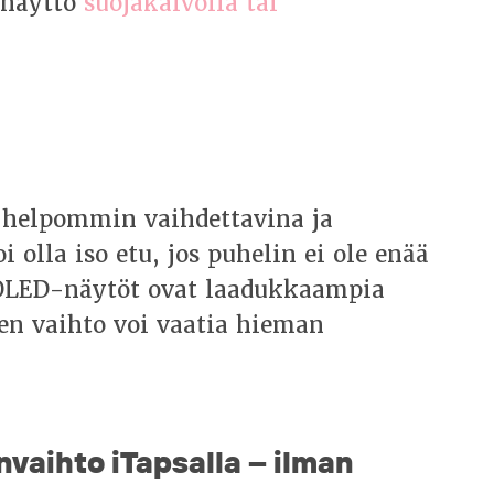
 näyttö
suojakalvolla tai
 helpommin vaihdettavina ja
 olla iso etu, jos puhelin ei ole enää
. OLED-näytöt ovat laadukkaampia
en vaihto voi vaatia hieman
vaihto iTapsalla – ilman