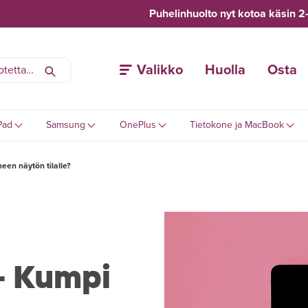
Puhelinhuolto nyt kotoa käsin 2
Valikko
Huolla
Osta
Pad
Samsung
OnePlus
Tietokone ja MacBook
en näytön tilalle?
– Kumpi