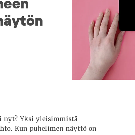
meen
näytön
ä nyt? Yksi yleisimmistä
aihto. Kun puhelimen näyttö on