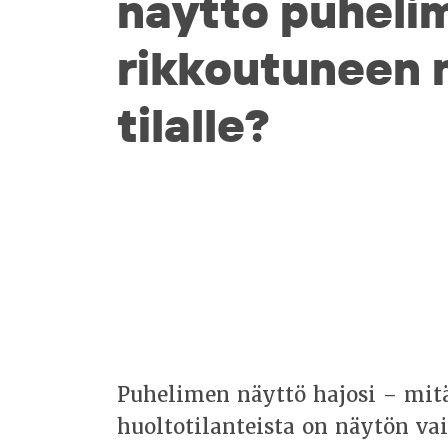
näyttö puheli
rikkoutuneen 
tilalle?
Puhelimen näyttö hajosi – mit
huoltotilanteista on näytön v