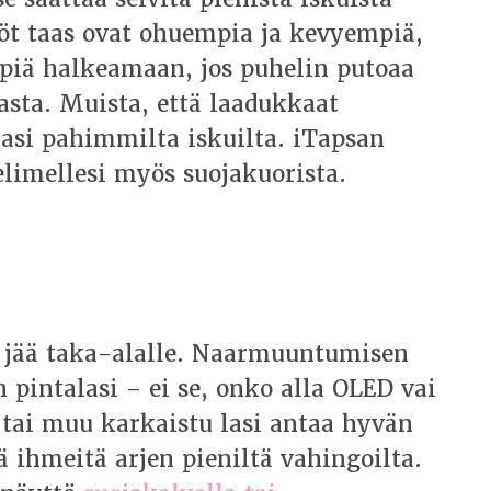
 taas ovat ohuempia ja kevyempiä,
piä halkeamaan, jos puhelin putoaa
asta. Muista, että laadukkaat
tasi pahimmilta iskuilta. iTapsan
limellesi myös suojakuorista.
 jää taka-alalle. Naarmuuntumisen
 pintalasi – ei se, onko alla OLED vai
 tai muu karkaistu lasi antaa hyvän
dä ihmeitä arjen pieniltä vahingoilta.