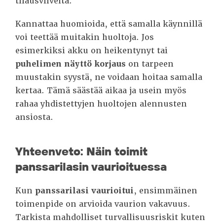
tilausviiveitä.
Kannattaa huomioida, että samalla käynnillä
voi teettää muitakin huoltoja. Jos
esimerkiksi akku on heikentynyt tai
puhelimen näyttö korjaus
on tarpeen
muustakin syystä, ne voidaan hoitaa samalla
kertaa. Tämä säästää aikaa ja usein myös
rahaa yhdistettyjen huoltojen alennusten
ansiosta.
Yhteenveto: Näin toimit
panssarilasin vaurioituessa
Kun
panssarilasi vaurioitui
, ensimmäinen
toimenpide on arvioida vaurion vakavuus.
Tarkista mahdolliset turvallisuusriskit kuten