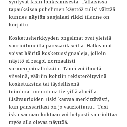
syntyvät lasin lohkeamisesta. Tällaisissa
tapauksissa puhelimen käyttöä tulisi välttää
kunnes
näytön suojalasi rikki
tilanne on
korjattu.
Kosketusherkkyyden ongelmat ovat yleisiä
vaurioituneilla panssarilaseilla. Halkeamat
voivat häiritä kosketussignaaleja, jolloin
näyttö ei reagoi normaalisti
sormenpainalluksiin. Tämä voi ilmetä
viiveinä, vääriin kohtiin rekisteröityvinä
kosketuksina tai täydellisenä
toimimattomuutena tietyillä alueilla.
Lisävaurioiden riski kasvaa merkittävästi,
kun panssarilasi on jo vaurioitunut. Uusi
isku samaan kohtaan voi helposti vaurioittaa
myös alla olevaa näyttöä.