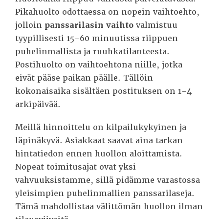
Pikahuolto odottaessa on nopein vaihtoehto,
jolloin
panssarilasin vaihto
valmistuu
tyypillisesti 15-60 minuutissa riippuen
puhelinmallista ja ruuhkatilanteesta.
Postihuolto on vaihtoehtona niille, jotka
eivät pääse paikan päälle. Tällöin
kokonaisaika sisältäen postituksen on 1-4
arkipäivää.
Meillä hinnoittelu on kilpailukykyinen ja
läpinäkyvä. Asiakkaat saavat aina tarkan
hintatiedon ennen huollon aloittamista.
Nopeat toimitusajat ovat yksi
vahvuuksistamme, sillä pidämme varastossa
yleisimpien puhelinmallien panssarilaseja.
Tämä mahdollistaa välittömän huollon ilman