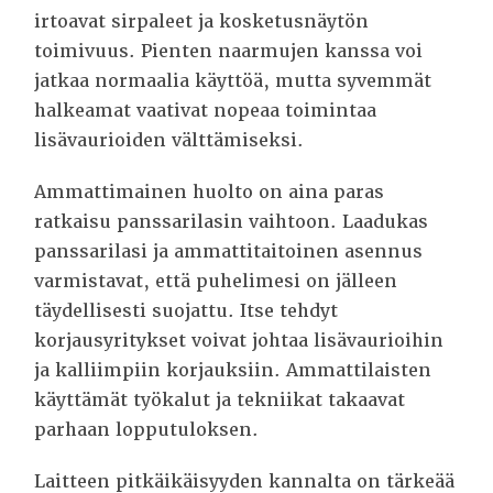
irtoavat sirpaleet ja kosketusnäytön
toimivuus. Pienten naarmujen kanssa voi
jatkaa normaalia käyttöä, mutta syvemmät
halkeamat vaativat nopeaa toimintaa
lisävaurioiden välttämiseksi.
Ammattimainen huolto on aina paras
ratkaisu panssarilasin vaihtoon. Laadukas
panssarilasi ja ammattitaitoinen asennus
varmistavat, että puhelimesi on jälleen
täydellisesti suojattu. Itse tehdyt
korjausyritykset voivat johtaa lisävaurioihin
ja kalliimpiin korjauksiin. Ammattilaisten
käyttämät työkalut ja tekniikat takaavat
parhaan lopputuloksen.
Laitteen pitkäikäisyyden kannalta on tärkeää