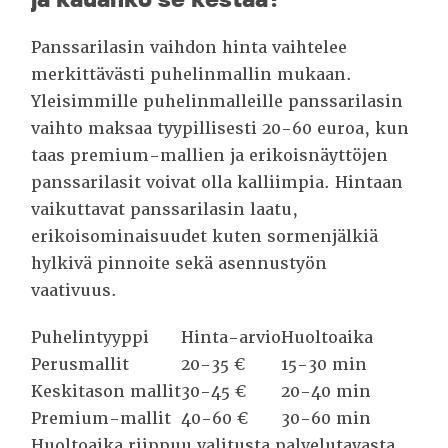
Panssarilasin vaihdon hinta vaihtelee
merkittävästi puhelinmallin mukaan.
Yleisimmille puhelinmalleille panssarilasin
vaihto maksaa tyypillisesti 20-60 euroa, kun
taas premium-mallien ja erikoisnäyttöjen
panssarilasit voivat olla kalliimpia. Hintaan
vaikuttavat panssarilasin laatu,
erikoisominaisuudet kuten sormenjälkiä
hylkivä pinnoite sekä asennustyön
vaativuus.
Puhelintyyppi
Hinta-arvio
Huoltoaika
Perusmallit
20-35 €
15-30 min
Keskitason mallit
30-45 €
20-40 min
Premium-mallit
40-60 €
30-60 min
Huoltoaika riippuu valitusta palvelutavasta.