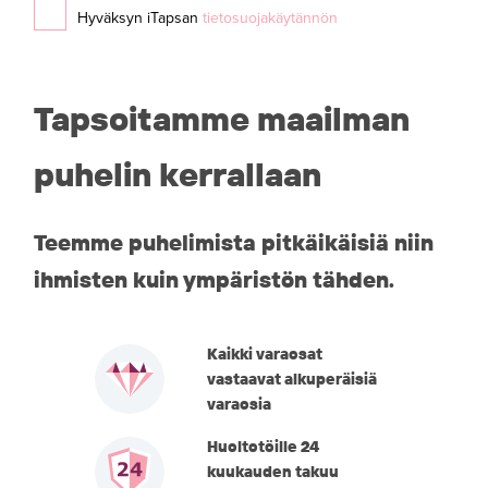
Hyväksyn iTapsan
tietosuojakäytännön
Tapsoitamme maailman
puhelin kerrallaan
Teemme puhelimista pitkäikäisiä niin
ihmisten kuin ympäristön tähden.
Kaikki varaosat
vastaavat alkuperäisiä
varaosia
Huoltotöille 24
kuukauden takuu