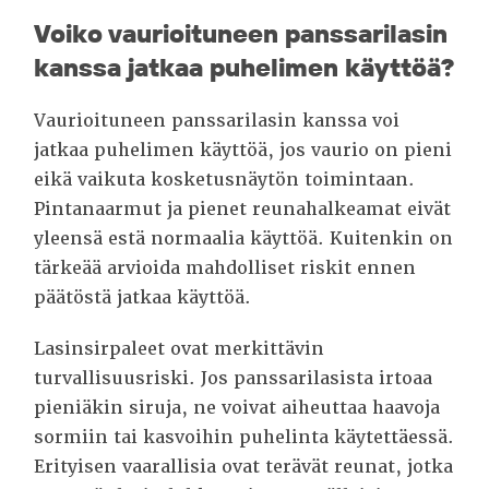
Voiko vaurioituneen panssarilasin
kanssa jatkaa puhelimen käyttöä?
Vaurioituneen panssarilasin kanssa voi
jatkaa puhelimen käyttöä, jos vaurio on pieni
eikä vaikuta kosketusnäytön toimintaan.
Pintanaarmut ja pienet reunahalkeamat eivät
yleensä estä normaalia käyttöä. Kuitenkin on
tärkeää arvioida mahdolliset riskit ennen
päätöstä jatkaa käyttöä.
Lasinsirpaleet ovat merkittävin
turvallisuusriski. Jos panssarilasista irtoaa
pieniäkin siruja, ne voivat aiheuttaa haavoja
sormiin tai kasvoihin puhelinta käytettäessä.
Erityisen vaarallisia ovat terävät reunat, jotka