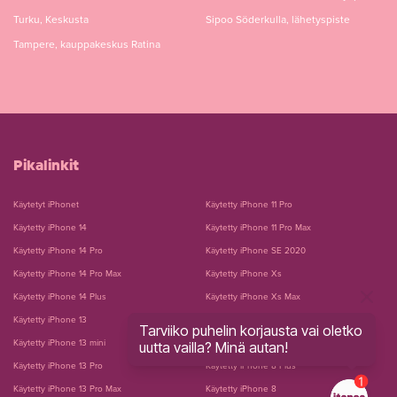
Turku, Keskusta
Sipoo Söderkulla, lähetyspiste
Tampere, kauppakeskus Ratina
Pikalinkit
Käytetyt iPhonet
Käytetty iPhone 11 Pro
Käytetty iPhone 14
Käytetty iPhone 11 Pro Max
Käytetty iPhone 14 Pro
Käytetty iPhone SE 2020
Käytetty iPhone 14 Pro Max
Käytetty iPhone Xs
Käytetty iPhone 14 Plus
Käytetty iPhone Xs Max
Käytetty iPhone 13
Käytetty iPhone Xr
Tarviiko puhelin korjausta vai oletko
Käytetty iPhone 13 mini
Käytetty iPhone X
uutta vailla? Minä autan!
Käytetty iPhone 13 Pro
Käytetty iPhone 8 Plus
Käytetty iPhone 13 Pro Max
Käytetty iPhone 8