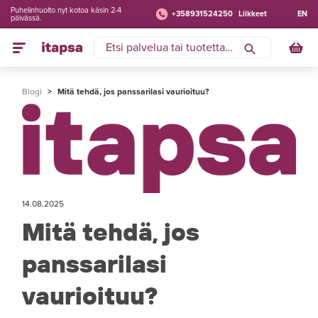
Puhelinhuolto nyt kotoa käsin 2-4
+358931524250
Liikkeet
EN
päivässä.
Blogi
>
Mitä tehdä, jos panssarilasi vaurioituu?
14.08.2025
Mitä tehdä, jos
panssarilasi
vaurioituu?