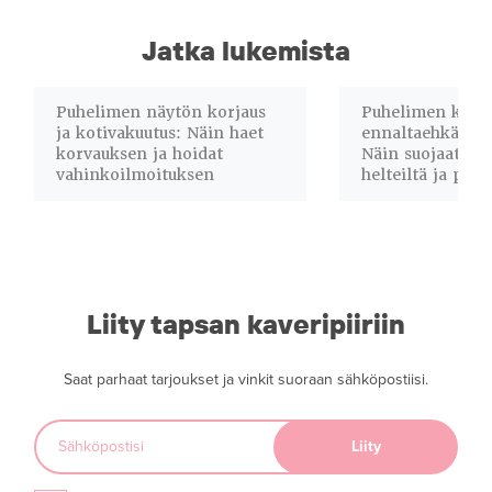
Jatka lukemista
Puhelimen näytön korjaus
Puhelimen korja
ja kotivakuutus: Näin haet
ennaltaehkäisev
korvauksen ja hoidat
Näin suojaat lai
vahinkoilmoituksen
helteiltä ja pöly
Liity tapsan kaveripiiriin
Saat parhaat tarjoukset ja vinkit suoraan sähköpostiisi.