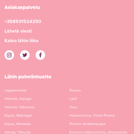
Asiakaspalvelu
+358931524250
Lähetä viesti
Katso lähin liike
Lähin puhelinhuolto
Lappeenranta
Porvoo
Helsinki, Kamppi
Lahti
Helsinki, Itäkeskus
Oulu
Espoo, Matinkylä
Hämeenlinna, Tiiriön Prisma
Espoo, Mankkaa
Phones Verkkokauppa
Vantaa, Tikkurila
Euronics Hämeenlinna, lähetyspiste