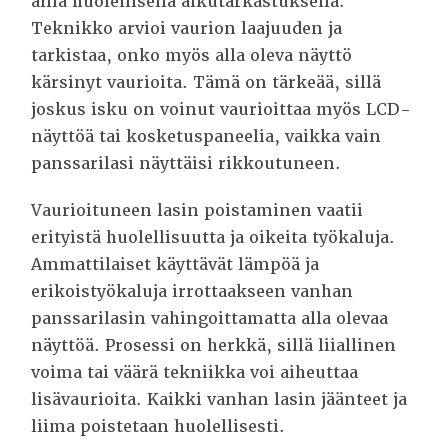
aina huolellisella alkutarkastuksella.
Teknikko arvioi vaurion laajuuden ja
tarkistaa, onko myös alla oleva näyttö
kärsinyt vaurioita. Tämä on tärkeää, sillä
joskus isku on voinut vaurioittaa myös LCD-
näyttöä tai kosketuspaneelia, vaikka vain
panssarilasi näyttäisi rikkoutuneen.
Vaurioituneen lasin poistaminen vaatii
erityistä huolellisuutta ja oikeita työkaluja.
Ammattilaiset käyttävät lämpöä ja
erikoistyökaluja irrottaakseen vanhan
panssarilasin vahingoittamatta alla olevaa
näyttöä. Prosessi on herkkä, sillä liiallinen
voima tai väärä tekniikka voi aiheuttaa
lisävaurioita. Kaikki vanhan lasin jäänteet ja
liima poistetaan huolellisesti.