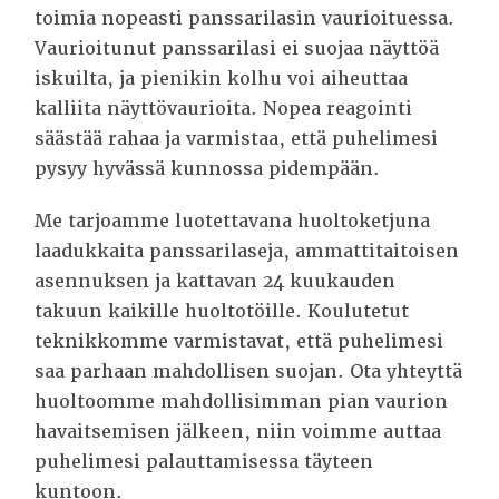
toimia nopeasti panssarilasin vaurioituessa.
Vaurioitunut panssarilasi ei suojaa näyttöä
iskuilta, ja pienikin kolhu voi aiheuttaa
kalliita näyttövaurioita. Nopea reagointi
säästää rahaa ja varmistaa, että puhelimesi
pysyy hyvässä kunnossa pidempään.
Me tarjoamme luotettavana huoltoketjuna
laadukkaita panssarilaseja, ammattitaitoisen
asennuksen ja kattavan 24 kuukauden
takuun kaikille huoltotöille. Koulutetut
teknikkomme varmistavat, että puhelimesi
saa parhaan mahdollisen suojan. Ota yhteyttä
huoltoomme mahdollisimman pian vaurion
havaitsemisen jälkeen, niin voimme auttaa
puhelimesi palauttamisessa täyteen
kuntoon.