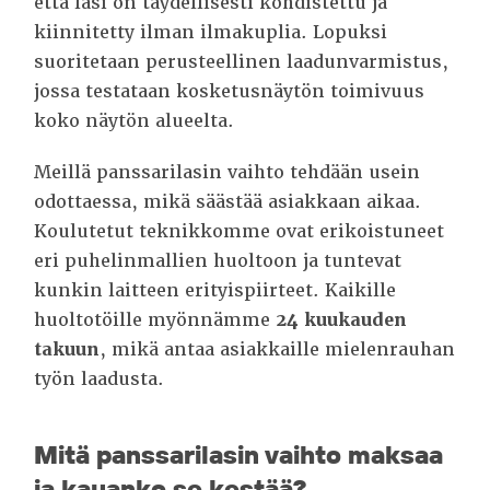
että lasi on täydellisesti kohdistettu ja
kiinnitetty ilman ilmakuplia. Lopuksi
suoritetaan perusteellinen laadunvarmistus,
jossa testataan kosketusnäytön toimivuus
koko näytön alueelta.
Meillä panssarilasin vaihto tehdään usein
odottaessa, mikä säästää asiakkaan aikaa.
Koulutetut teknikkomme ovat erikoistuneet
eri puhelinmallien huoltoon ja tuntevat
kunkin laitteen erityispiirteet. Kaikille
huoltotöille myönnämme
24 kuukauden
takuun
, mikä antaa asiakkaille mielenrauhan
työn laadusta.
Mitä panssarilasin vaihto maksaa
ja kauanko se kestää?