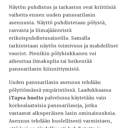
Näytön puhdistus ja tarkastus ovat kriittisiä
vaiheita ennen uuden panssarilasin
asennusta. Näyttö puhdistetaan pölystä,
rasvasta ja liimajäänteistä
erikoispuhdistusaineilla. Samalla
tarkistetaan näytön toimivuus ja mahdolliset
vauriot. Pienikin pölyhiukkanen voi
aiheuttaa ilmakuplia tai heikentää
panssarilasin kiinnittymistä.
Uuden panssarilasin asennus tehdään
pölyttömässä ympäristössä. Laadukkaassa
iTapsa huolto
palvelussa käytetään vain
korkealaatuisia panssarilaseja, jotka
vastaavat alkuperäisen lasin ominaisuuksia.
Asennus tehdään huolellisesti varmistaen,