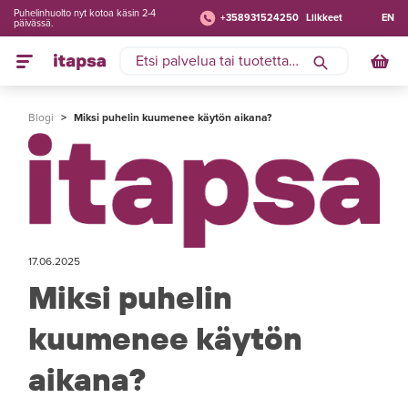
Puhelinhuolto nyt kotoa käsin 2-4
+358931524250
Liikkeet
EN
päivässä.
Blogi
>
Miksi puhelin kuumenee käytön aikana?
17.06.2025
Miksi puhelin
kuumenee käytön
aikana?