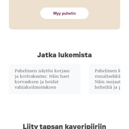
Myy puhelin
Jatka lukemista
Puhelimen näytön korjaus
Puhelimen korja
ja kotivakuutus: Näin haet
ennaltaehkäisev
korvauksen ja hoidat
Näin suojaat lai
vahinkoilmoituksen
helteiltä ja pöly
Liity tapsan kaveripiiriin