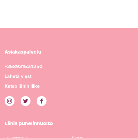
Asiakaspalvelu
+358931524250
Lähetä viesti
Katso lähin liike
Lähin puhelinhuolto
Lappeenranta
Porvoo