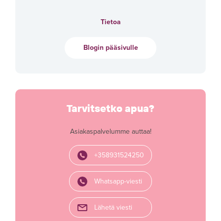
Tietoa
Blogin pääsivulle
Tarvitsetko apua?
Asiakaspalvelumme auttaa!
+358931524250
Whatsapp-viesti
Lähetä viesti