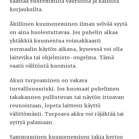
säästää suuremmilta vaurioilta ja kalliilta
korjauksilta.
Äkillinen kuumeneminen ilman selvää syytä
on aina huolestuttavaa. Jos puhelin alkaa
yhtäkkiä kuumentua voimakkaasti
normaalin käytön aikana, kyseessä voi olla
laitevika tai ohjelmisto-ongelma. Tämä
vaatii välitöntä huomiota.
Akun turpoaminen on vakava
turvallisuusriski. Jos huomaat puhelimen
takakannen pullistuvan tai näytön irtoavan
reunoistaan, lopeta laitteen käyttö
välittömästi. Turpoava akku voi räjähtää tai
syttyä palamaan.
Sammuminen kuumenemisen takia kertoo