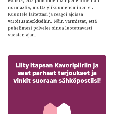
Muista, että puhelimen lämpeneminen on
normaalia, mutta ylikuumeneminen ei.
Kuuntele laitettasi ja reagoi ajoissa
varoitusmerkkeihin. Näin varmistat, että
puhelimesi palvelee sinua luotettavasti
vuosien ajan.
Liity itapsan Kaveripiiriin ja
saat parhaat tarjoukset ja
vinkit suoraan sähköpostiisi!