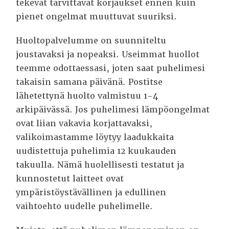
tekevät tarvittavat korjaukset ennen kuin
pienet ongelmat muuttuvat suuriksi.
Huoltopalvelumme on suunniteltu
joustavaksi ja nopeaksi. Useimmat huollot
teemme odottaessasi, joten saat puhelimesi
takaisin samana päivänä. Postitse
lähetettynä huolto valmistuu 1-4
arkipäivässä. Jos puhelimesi lämpöongelmat
ovat liian vakavia korjattavaksi,
valikoimastamme löytyy laadukkaita
uudistettuja puhelimia 12 kuukauden
takuulla. Nämä huolellisesti testatut ja
kunnostetut laitteet ovat
ympäristöystävällinen ja edullinen
vaihtoehto uudelle puhelimelle.