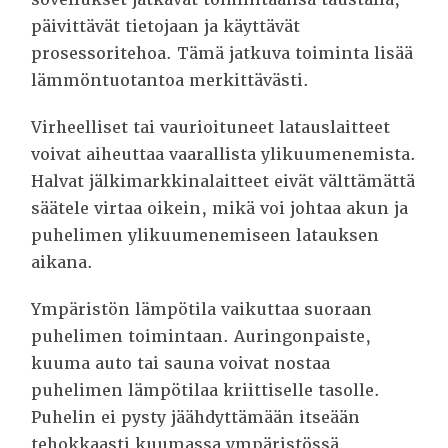
päivittävät tietojaan ja käyttävät
prosessoritehoa. Tämä jatkuva toiminta lisää
lämmöntuotantoa merkittävästi.
Virheelliset tai vaurioituneet latauslaitteet
voivat aiheuttaa vaarallista ylikuumenemista.
Halvat jälkimarkkinalaitteet eivät välttämättä
säätele virtaa oikein, mikä voi johtaa akun ja
puhelimen ylikuumenemiseen latauksen
aikana.
Ympäristön lämpötila vaikuttaa suoraan
puhelimen toimintaan. Auringonpaiste,
kuuma auto tai sauna voivat nostaa
puhelimen lämpötilaa kriittiselle tasolle.
Puhelin ei pysty jäähdyttämään itseään
tehokkaasti kuumassa ympäristössä.