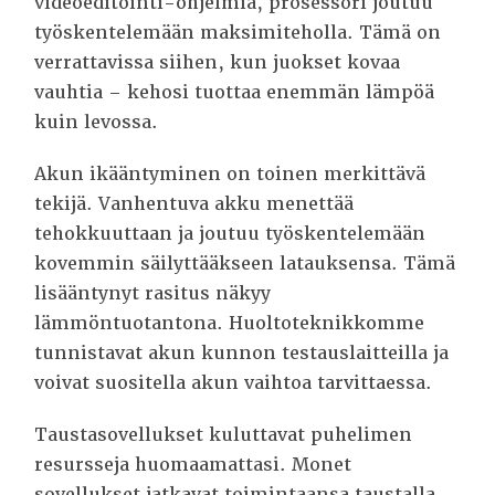
videoeditointi-ohjelmia, prosessori joutuu
työskentelemään maksimiteholla. Tämä on
verrattavissa siihen, kun juokset kovaa
vauhtia – kehosi tuottaa enemmän lämpöä
kuin levossa.
Akun ikääntyminen on toinen merkittävä
tekijä. Vanhentuva akku menettää
tehokkuuttaan ja joutuu työskentelemään
kovemmin säilyttääkseen latauksensa. Tämä
lisääntynyt rasitus näkyy
lämmöntuotantona. Huoltoteknikkomme
tunnistavat akun kunnon testauslaitteilla ja
voivat suositella akun vaihtoa tarvittaessa.
Taustasovellukset kuluttavat puhelimen
resursseja huomaamattasi. Monet
sovellukset jatkavat toimintaansa taustalla,