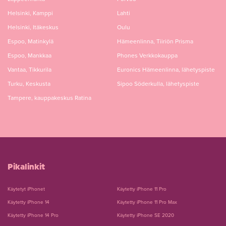
Helsinki, Kamppi
Lahti
Helsinki, Itäkeskus
Oulu
Espoo, Matinkylä
Hämeenlinna, Tiiriön Prisma
Espoo, Mankkaa
Phones Verkkokauppa
Vantaa, Tikkurila
Euronics Hämeenlinna, lähetyspiste
Turku, Keskusta
Sipoo Söderkulla, lähetyspiste
Tampere, kauppakeskus Ratina
Pikalinkit
Käytetyt iPhonet
Käytetty iPhone 11 Pro
Käytetty iPhone 14
Käytetty iPhone 11 Pro Max
Käytetty iPhone 14 Pro
Käytetty iPhone SE 2020