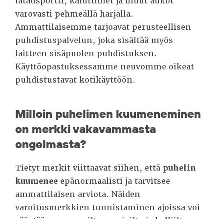
latausportti, kaiuttimet ja muut aukot
varovasti pehmeällä harjalla.
Ammattilaisemme tarjoavat perusteellisen
puhdistuspalvelun, joka sisältää myös
laitteen sisäpuolen puhdistuksen.
Käyttöopastuksessamme neuvomme oikeat
puhdistustavat kotikäyttöön.
Milloin puhelimen kuumeneminen
on merkki vakavammasta
ongelmasta?
Tietyt merkit viittaavat siihen, että
puhelin
kuumenee
epänormaalisti ja tarvitsee
ammattilaisen arviota. Näiden
varoitusmerkkien tunnistaminen ajoissa voi