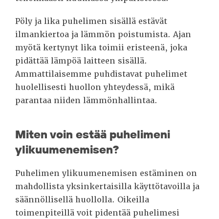
Pöly ja lika puhelimen sisällä estävät
ilmankiertoa ja lämmön poistumista. Ajan
myötä kertynyt lika toimii eristeenä, joka
pidättää lämpöä laitteen sisällä.
Ammattilaisemme puhdistavat puhelimet
huolellisesti huollon yhteydessä, mikä
parantaa niiden lämmönhallintaa.
Miten voin estää puhelimeni
ylikuumenemisen?
Puhelimen ylikuumenemisen estäminen on
mahdollista yksinkertaisilla käyttötavoilla ja
säännöllisellä huollolla. Oikeilla
toimenpiteillä voit pidentää puhelimesi