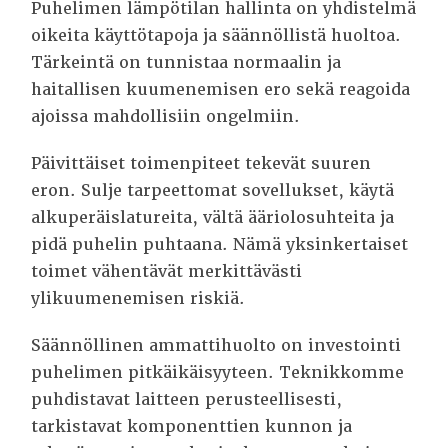
Puhelimen lämpötilan hallinta on yhdistelmä
oikeita käyttötapoja ja säännöllistä huoltoa.
Tärkeintä on tunnistaa normaalin ja
haitallisen kuumenemisen ero sekä reagoida
ajoissa mahdollisiin ongelmiin.
Päivittäiset toimenpiteet tekevät suuren
eron. Sulje tarpeettomat sovellukset, käytä
alkuperäislatureita, vältä ääriolosuhteita ja
pidä puhelin puhtaana. Nämä yksinkertaiset
toimet vähentävät merkittävästi
ylikuumenemisen riskiä.
Säännöllinen ammattihuolto on investointi
puhelimen pitkäikäisyyteen. Teknikkomme
puhdistavat laitteen perusteellisesti,
tarkistavat komponenttien kunnon ja