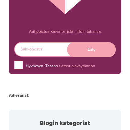
Voit poistua Kaveripiiristä milloin tahansa.
Hyväksyn iTapsan
tietosuojakäytännön
Aihesanat:
Blogin kategoriat