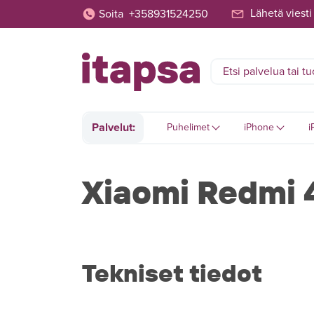
Lähetä viesti
Soita
+358931524250
Palvelut:
Puhelimet
iPhone
i
Xiaomi Redmi 
Tekniset tiedot