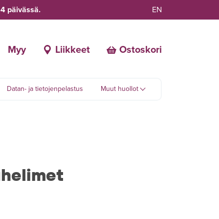
-4 päivässä.
EN
Myy
Liikkeet
Ostoskori
Datan- ja tietojenpelastus
Muut huollot
helimet