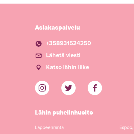
Asiakaspalvelu
+358931524250
Lähetä viesti
Katso lähin liike
Lähin puhelinhuolto
Lappeenranta
Espoo,