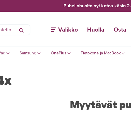
Puhelinhuolto nyt kotoa käsin 2
Valikko
Huolla
Osta
Pad
Samsung
OnePlus
Tietokone ja MacBook
4x
Myytävät pu