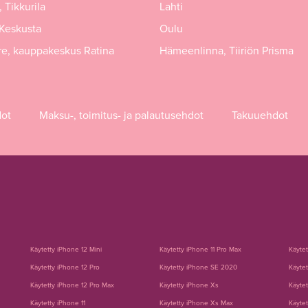
 Tikkurila
Lahti
 Keskusta
Oulu
e, kauppakeskus Ratina
Hämeenlinna, Tiiriön Prisma
dot
Maksu-, toimitus- ja palautusehdot
Takuuehdot
Käytetty iPhone 12 Mini
Käytetty iPhone 11 Pro Max
Käyte
Käytetty iPhone 12 Pro
Käytetty iPhone SE 2020
Käytet
Käytetty iPhone 12 Pro Max
Käytetty iPhone Xs
Käytet
Käytetty iPhone 11
Käytetty iPhone Xs Max
Käytet