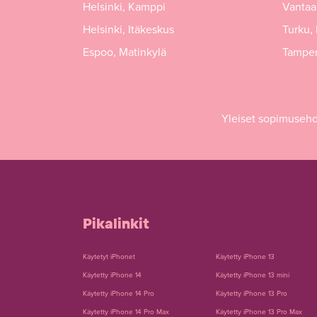
Helsinki, Kamppi
Vantaa,
Helsinki, Itäkeskus
Turku,
Espoo, Matinkylä
Tamper
Yleiset sopimuseh
Pikalinkit
Käytetyt iPhonet
Käytetty iPhone 13
Käytetty iPhone 14
Käytetty iPhone 13 mini
Käytetty iPhone 14 Pro
Käytetty iPhone 13 Pro
Käytetty iPhone 14 Pro Max
Käytetty iPhone 13 Pro Max