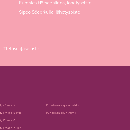
Euronics Hämeenlinna, lähetyspiste
Sipoo Söderkulla, lähetyspiste
Tietosuojaseloste
tty iPhone X
Puhelimen näytön vaihto
ty iPhone 8 Plus
Puhelimen akun vaihto
ty iPhone 8
ty iPhone 7 Plus