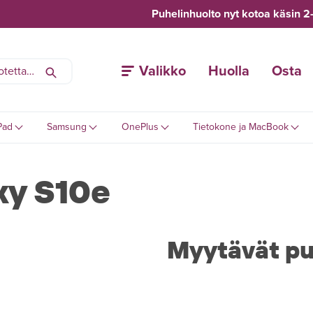
Puhelinhuolto nyt kotoa käsin 2
Valikko
Huolla
Osta
Pad
Samsung
OnePlus
Tietokone ja MacBook
xy S10e
Myytävät pu