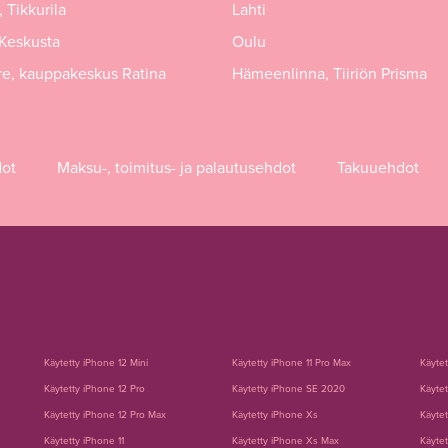
 Tikkurila
Lahti
 Keskusta
Oulu
e, kauppakeskus Ratina
Hämeenlinna, Tiiriön Prisma
dot
Maksu-, toimitus- ja palautusehdot
Takuuehdot
Käytetty iPhone 12 Mini
Käytetty iPhone 11 Pro Max
Käyte
Käytetty iPhone 12 Pro
Käytetty iPhone SE 2020
Käytet
Käytetty iPhone 12 Pro Max
Käytetty iPhone Xs
Käytet
Käytetty iPhone 11
Käytetty iPhone Xs Max
Käytet