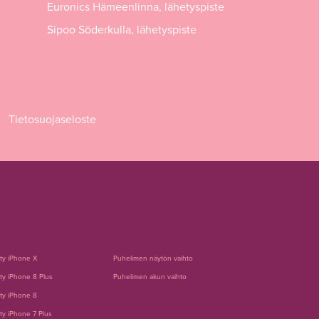
Euronics Hämeenlinna, lähetyspiste
Sipoo Söderkulla, lähetyspiste
Tietosuojaseloste
tty iPhone X
Puhelimen näytön vaihto
ty iPhone 8 Plus
Puhelimen akun vaihto
ty iPhone 8
ty iPhone 7 Plus