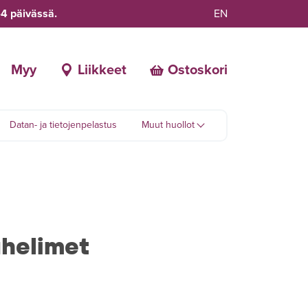
-4 päivässä.
EN
Myy
Liikkeet
Ostoskori
Datan- ja tietojenpelastus
Muut huollot
helimet