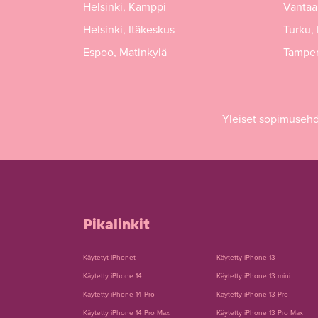
Helsinki, Kamppi
Vantaa,
Helsinki, Itäkeskus
Turku,
Espoo, Matinkylä
Tamper
Yleiset sopimuseh
Pikalinkit
Käytetyt iPhonet
Käytetty iPhone 13
Käytetty iPhone 14
Käytetty iPhone 13 mini
Käytetty iPhone 14 Pro
Käytetty iPhone 13 Pro
Käytetty iPhone 14 Pro Max
Käytetty iPhone 13 Pro Max