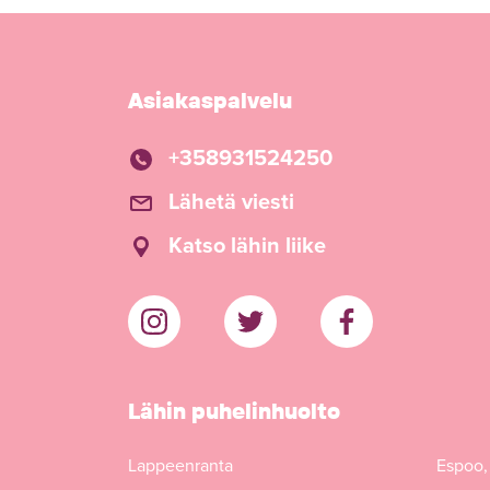
Asiakaspalvelu
+358931524250
Lähetä viesti
Katso lähin liike
Lähin puhelinhuolto
Lappeenranta
Espoo,