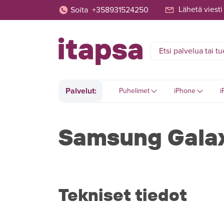
Lähetä viesti
Soita
+358931524250
Palvelut:
Puhelimet
iPhone
i
Samsung Gala
Tekniset tiedot