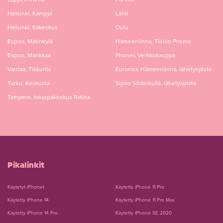
Helsinki, Kamppi
Lahti
Helsinki, Itäkeskus
Oulu
Espoo, Matinkylä
Hämeenlinna, Tiiriön Prisma
Espoo, Mankkaa
Phones Verkkokauppa
Vantaa, Tikkurila
Euronics Hämeenlinna, lähetyspiste
Turku, Keskusta
Sipoo Söderkulla, lähetyspiste
Tampere, kauppakeskus Ratina
Pikalinkit
Käytetyt iPhonet
Käytetty iPhone 11 Pro
Käytetty iPhone 14
Käytetty iPhone 11 Pro Max
Käytetty iPhone 14 Pro
Käytetty iPhone SE 2020