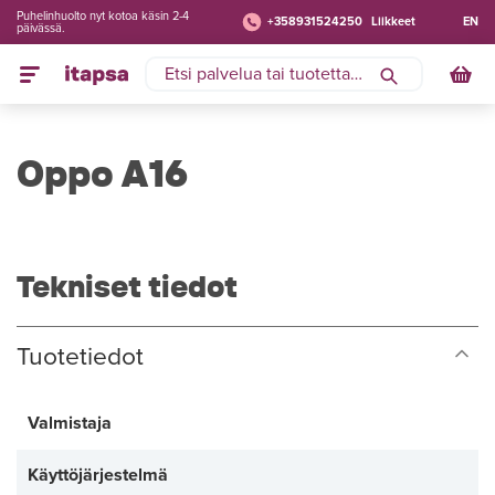
Puhelinhuolto nyt kotoa käsin 2-4
+358931524250
Liikkeet
EN
päivässä.
Oppo A16
Tekniset tiedot
Tuotetiedot
Valmistaja
Käyttöjärjestelmä