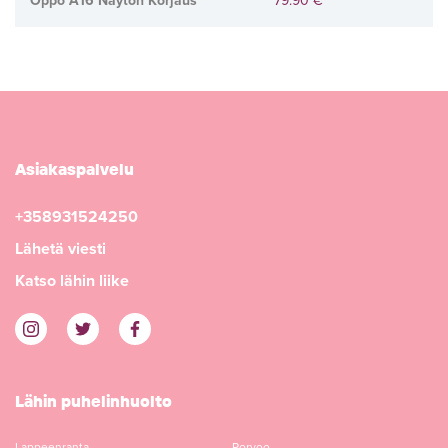
Oppo A16 Näytön Korjaus
79.90 €
Asiakaspalvelu
+358931524250
Lähetä viesti
Katso lähin liike
Lähin puhelinhuolto
Lappeenranta
Porvoo