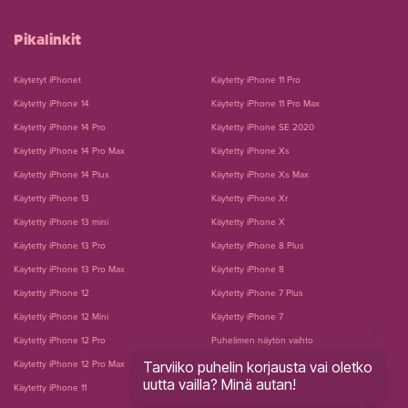
Pikalinkit
Käytetyt iPhonet
Käytetty iPhone 11 Pro
Käytetty iPhone 14
Käytetty iPhone 11 Pro Max
Käytetty iPhone 14 Pro
Käytetty iPhone SE 2020
Käytetty iPhone 14 Pro Max
Käytetty iPhone Xs
Käytetty iPhone 14 Plus
Käytetty iPhone Xs Max
Käytetty iPhone 13
Käytetty iPhone Xr
Käytetty iPhone 13 mini
Käytetty iPhone X
Käytetty iPhone 13 Pro
Käytetty iPhone 8 Plus
Käytetty iPhone 13 Pro Max
Käytetty iPhone 8
Käytetty iPhone 12
Käytetty iPhone 7 Plus
Käytetty iPhone 12 Mini
Käytetty iPhone 7
Käytetty iPhone 12 Pro
Puhelimen näytön vaihto
Tarviiko puhelin korjausta vai oletko
Käytetty iPhone 12 Pro Max
Puhelimen akun vaihto
uutta vailla? Minä autan!
Käytetty iPhone 11