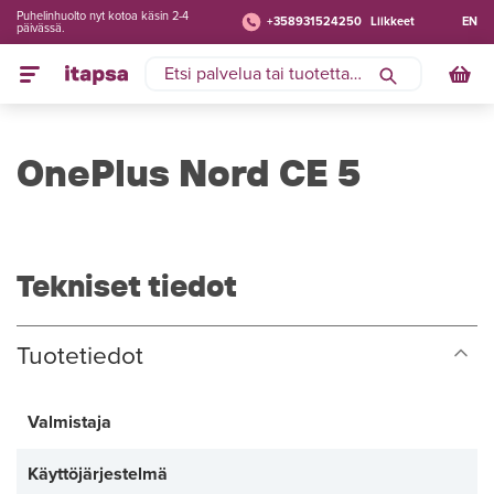
Puhelinhuolto nyt kotoa käsin 2-4
+358931524250
Liikkeet
EN
päivässä.
OnePlus Nord CE 5
Tekniset tiedot
Tuotetiedot
Valmistaja
Käyttöjärjestelmä