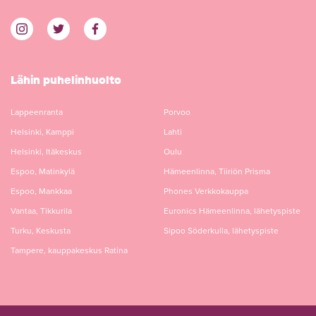
Lähin puhelinhuolto
Lappeenranta
Porvoo
Helsinki, Kamppi
Lahti
Helsinki, Itäkeskus
Oulu
Espoo, Matinkylä
Hämeenlinna, Tiiriön Prisma
Espoo, Mankkaa
Phones Verkkokauppa
Vantaa, Tikkurila
Euronics Hämeenlinna, lähetyspiste
Turku, Keskusta
Sipoo Söderkulla, lähetyspiste
Tampere, kauppakeskus Ratina