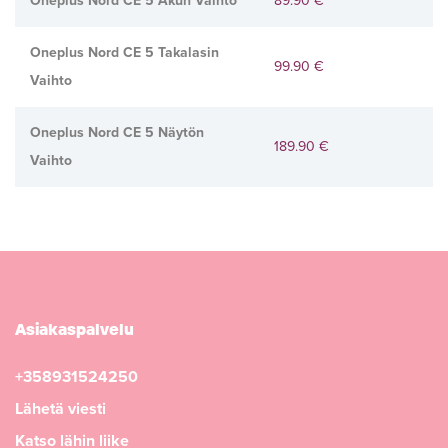
Oneplus Nord CE 5 Akun Vaihto
89.90 €
Oneplus Nord CE 5 Takalasin
99.90 €
Vaihto
Oneplus Nord CE 5 Näytön
189.90 €
Vaihto
Asiakaspalvelu
+358931524250
Lähetä viesti
Katso lähin liike