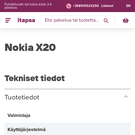
Puhelinhuolto nyt kotoa käsin 2-4
+358931524250
Liikkeet
EN
päivässä.
Nokia X20
Tekniset tiedot
Tuotetiedot
Valmistaja
Käyttöjärjestelmä