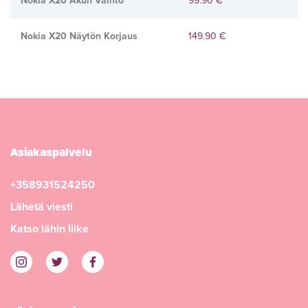
Nokia X20 Akun Vaihto
99.90 €
Nokia X20 Näytön Korjaus
149.90 €
Asiakaspalvelu
+358931524250
Lähetä viesti
Katso lähin liike