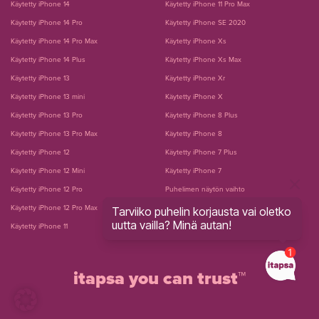
Käytetty iPhone 14
Käytetty iPhone 11 Pro Max
Käytetty iPhone 14 Pro
Käytetty iPhone SE 2020
Käytetty iPhone 14 Pro Max
Käytetty iPhone Xs
Käytetty iPhone 14 Plus
Käytetty iPhone Xs Max
Käytetty iPhone 13
Käytetty iPhone Xr
Käytetty iPhone 13 mini
Käytetty iPhone X
Käytetty iPhone 13 Pro
Käytetty iPhone 8 Plus
Käytetty iPhone 13 Pro Max
Käytetty iPhone 8
Käytetty iPhone 12
Käytetty iPhone 7 Plus
Käytetty iPhone 12 Mini
Käytetty iPhone 7
Käytetty iPhone 12 Pro
Puhelimen näytön vaihto
Käytetty iPhone 12 Pro Max
Puhelimen akun vaihto
Tarviiko puhelin korjausta vai oletko
uutta vailla? Minä autan!
Käytetty iPhone 11
itapsa you can trust™