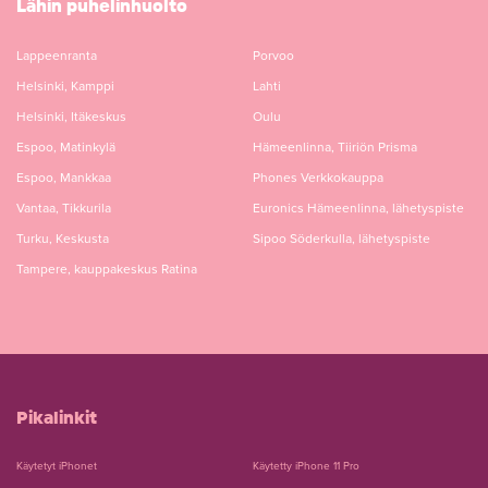
Lähin puhelinhuolto
Lappeenranta
Porvoo
Helsinki, Kamppi
Lahti
Helsinki, Itäkeskus
Oulu
Espoo, Matinkylä
Hämeenlinna, Tiiriön Prisma
Espoo, Mankkaa
Phones Verkkokauppa
Vantaa, Tikkurila
Euronics Hämeenlinna, lähetyspiste
Turku, Keskusta
Sipoo Söderkulla, lähetyspiste
Tampere, kauppakeskus Ratina
Pikalinkit
Käytetyt iPhonet
Käytetty iPhone 11 Pro