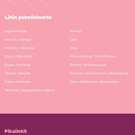
Lähin puhelinhuolto
Lappeenranta
Porvoo
Helsinki, Kamppi
Lahti
Helsinki, Itäkeskus
Oulu
Espoo, Matinkylä
Hämeenlinna, Tiiriön Prisma
Espoo, Mankkaa
Phones Verkkokauppa
Vantaa, Tikkurila
Euronics Hämeenlinna, lähetyspiste
Turku, Keskusta
Sipoo Söderkulla, lähetyspiste
Tampere, kauppakeskus Ratina
Pikalinkit