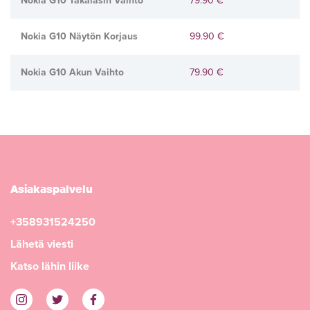
Nokia G10 Takalasin Vaihto
79.90 €
Nokia G10 Näytön Korjaus
99.90 €
Nokia G10 Akun Vaihto
79.90 €
Asiakaspalvelu
+358931524250
Lähetä viesti
Katso lähin liike