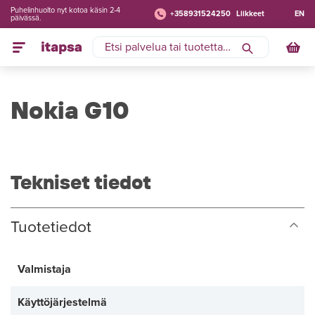
Puhelinhuolto nyt kotoa käsin 2-4
+358931524250
Liikkeet
EN
päivässä.
Nokia G10
Tekniset tiedot
Tuotetiedot
Valmistaja
Käyttöjärjestelmä