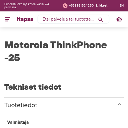
Puhelinhuolto nyt kotoa käsin 2-4
+358931524250
Liikkeet
EN
päivässä.
Motorola ThinkPhone
-25
Tekniset tiedot
Tuotetiedot
Valmistaja