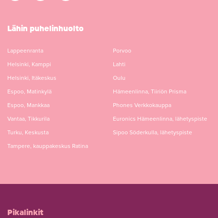
Lähin puhelinhuolto
Lappeenranta
Porvoo
Helsinki, Kamppi
Lahti
Helsinki, Itäkeskus
Oulu
Espoo, Matinkylä
Hämeenlinna, Tiiriön Prisma
Espoo, Mankkaa
Phones Verkkokauppa
Vantaa, Tikkurila
Euronics Hämeenlinna, lähetyspiste
Turku, Keskusta
Sipoo Söderkulla, lähetyspiste
Tampere, kauppakeskus Ratina
Pikalinkit