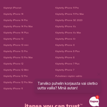
Käytetyt iPhonet
Käytetty iPhone 11 Pro
Käytetty iPhone 14
Käytetty iPhone 11 Pro Max
Käytetty iPhone 14 Pro
Käytetty iPhone SE 2020
Käytetty iPhone 14 Pro Max
Käytetty iPhone Xs
Käytetty iPhone 14 Plus
Käytetty iPhone Xs Max
Käytetty iPhone 13
Käytetty iPhone Xr
Käytetty iPhone 13 mini
Käytetty iPhone X
Käytetty iPhone 13 Pro
Käytetty iPhone 8 Plus
Käytetty iPhone 13 Pro Max
Käytetty iPhone 8
Käytetty iPhone 12
Käytetty iPhone 7 Plus
Käytetty iPhone 12 Mini
Käytetty iPhone 7
Käytetty iPhone 12 Pro
Puhelimen näytön vaihto
Käytetty iPhone 12 Pro Max
Tarviiko puhelin korjausta vai oletko
Puhelimen akun vaihto
uutta vailla? Minä autan!
Käytetty iPhone 11
itapsa you can trust™