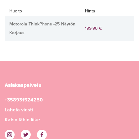
Huolto
Hinta
Motorola ThinkPhone -25 Näytön
199.90 €
Korjaus
Asiakaspalvelu
+358931524250
Lähetä viesti
Katso lähin liike