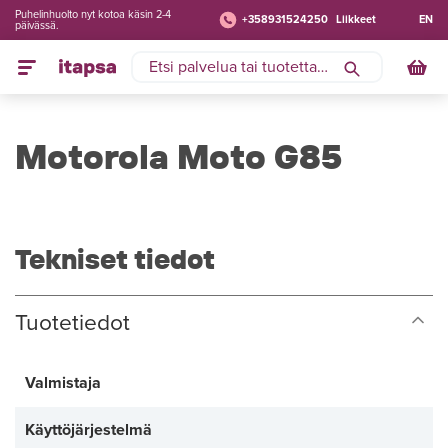
Puhelinhuolto nyt kotoa käsin 2-4
+358931524250
Liikkeet
EN
päivässä.
Motorola Moto G85
Tekniset tiedot
Tuotetiedot
Valmistaja
Käyttöjärjestelmä