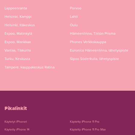
Lappeenranta
Porvoo
Helsinki, Kamppi
Lahti
Helsinki, Itäkeskus
Oulu
Espoo, Matinkylä
Hämeenlinna, Tiiriön Prisma
Espoo, Mankkaa
Phones Verkkokauppa
Vantaa, Tikkurila
Euronics Hämeenlinna, lähetyspiste
Turku, Keskusta
Sipoo Söderkulla, lähetyspiste
Tampere, kauppakeskus Ratina
Pikalinkit
Käytetyt iPhonet
Käytetty iPhone 11 Pro
Käytetty iPhone 14
Käytetty iPhone 11 Pro Max