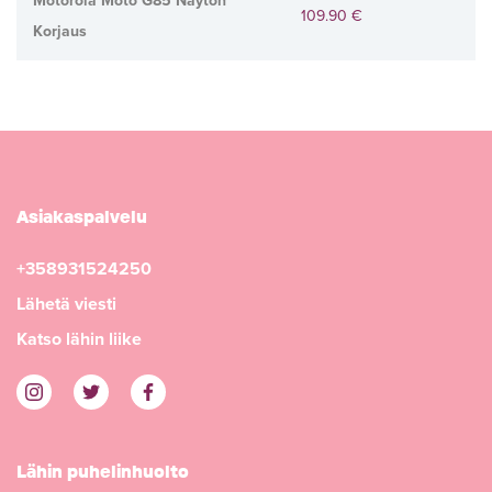
Motorola Moto G85 Näytön
109.90 €
Korjaus
Asiakaspalvelu
+358931524250
Lähetä viesti
Katso lähin liike
Lähin puhelinhuolto