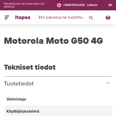
Puhelinhuolto nyt kotoa käsin 2-4
+358931524250
Liikkeet
EN
päivässä.
Motorola Moto G50 4G
Tekniset tiedot
Tuotetiedot
Valmistaja
Käyttöjärjestelmä