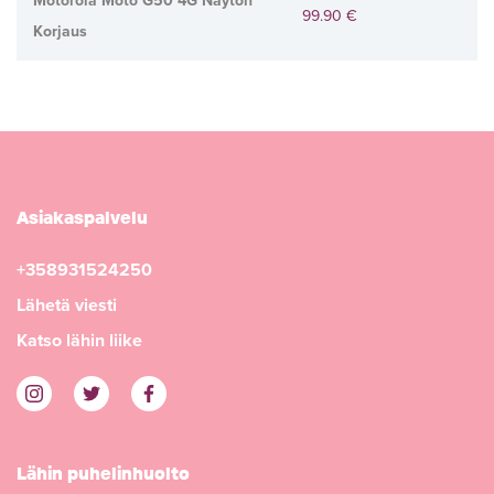
Motorola Moto G50 4G Näytön
99.90 €
Korjaus
Asiakaspalvelu
+358931524250
Lähetä viesti
Katso lähin liike
Lähin puhelinhuolto