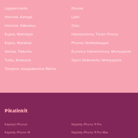
Lappeenranta
Porvoo
Helsinki, Kamppi
Lahti
Helsinki, Itäkeskus
Oulu
Espoo, Matinkylä
Hämeenlinna, Tiiriön Prisma
Espoo, Mankkaa
Phones Verkkokauppa
Vantaa, Tikkurila
Euronics Hämeenlinna, lähetyspiste
Turku, Keskusta
Sipoo Söderkulla, lähetyspiste
Tampere, kauppakeskus Ratina
Pikalinkit
Käytetyt iPhonet
Käytetty iPhone 11 Pro
Käytetty iPhone 14
Käytetty iPhone 11 Pro Max