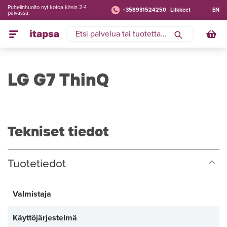
Puhelinhuolto nyt kotoa käsin 2-4
+358931524250
Liikkeet
EN
päivässä.
LG G7 ThinQ
Tekniset tiedot
Tuotetiedot
Valmistaja
Käyttöjärjestelmä