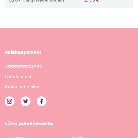
Lg G7 Thinq Näytön Korjaus
279.9 €
Asiakaspalvelu
+358931524250
Lähetä viesti
Katso lähin liike
Lähin puhelinhuolto
Lappeenranta
Porvoo