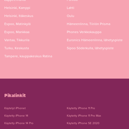
Helsinki, Kamppi
Lahti
Helsinki, Itäkeskus
Oulu
Espoo, Matinkylä
Hämeenlinna, Tiiriön Prisma
Espoo, Mankkaa
Phones Verkkokauppa
Vantaa, Tikkurila
Euronics Hämeenlinna, lähetyspiste
Turku, Keskusta
Sipoo Söderkulla, lähetyspiste
Tampere, kauppakeskus Ratina
Pikalinkit
Käytetyt iPhonet
Käytetty iPhone 11 Pro
Käytetty iPhone 14
Käytetty iPhone 11 Pro Max
Käytetty iPhone 14 Pro
Käytetty iPhone SE 2020