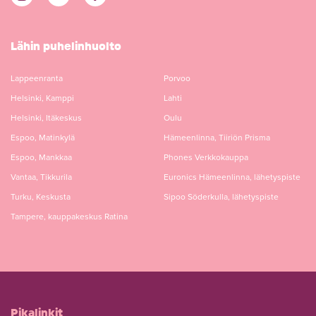
Lähin puhelinhuolto
Lappeenranta
Porvoo
Helsinki, Kamppi
Lahti
Helsinki, Itäkeskus
Oulu
Espoo, Matinkylä
Hämeenlinna, Tiiriön Prisma
Espoo, Mankkaa
Phones Verkkokauppa
Vantaa, Tikkurila
Euronics Hämeenlinna, lähetyspiste
Turku, Keskusta
Sipoo Söderkulla, lähetyspiste
Tampere, kauppakeskus Ratina
Pikalinkit