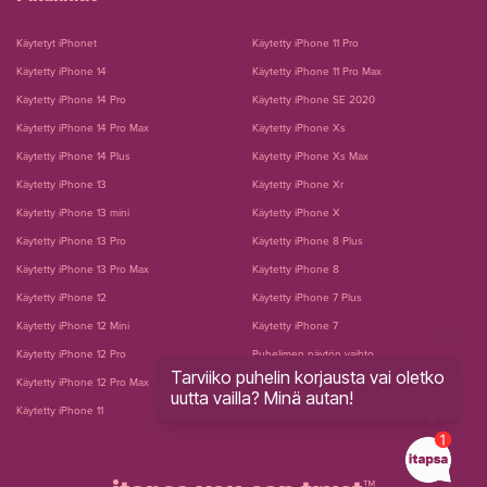
Käytetyt iPhonet
Käytetty iPhone 11 Pro
Käytetty iPhone 14
Käytetty iPhone 11 Pro Max
Käytetty iPhone 14 Pro
Käytetty iPhone SE 2020
Käytetty iPhone 14 Pro Max
Käytetty iPhone Xs
Käytetty iPhone 14 Plus
Käytetty iPhone Xs Max
Käytetty iPhone 13
Käytetty iPhone Xr
Käytetty iPhone 13 mini
Käytetty iPhone X
Käytetty iPhone 13 Pro
Käytetty iPhone 8 Plus
Käytetty iPhone 13 Pro Max
Käytetty iPhone 8
Käytetty iPhone 12
Käytetty iPhone 7 Plus
Käytetty iPhone 12 Mini
Käytetty iPhone 7
Käytetty iPhone 12 Pro
Puhelimen näytön vaihto
Tarviiko puhelin korjausta vai oletko
Käytetty iPhone 12 Pro Max
Puhelimen akun vaihto
uutta vailla? Minä autan!
Käytetty iPhone 11