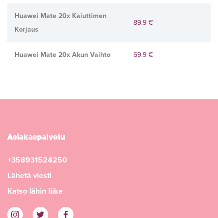
Huawei Mate 20x Kaiuttimen
89.9 €
Korjaus
Huawei Mate 20x Akun Vaihto
69.9 €
Asiakaspalvelu
+358931524250
Lähetä viesti
Katso lähin liike