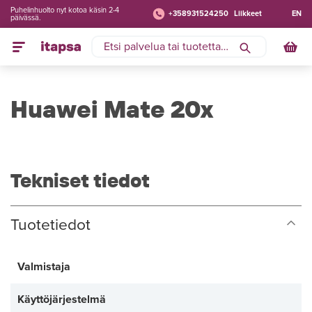
Puhelinhuolto nyt kotoa käsin 2-4
+358931524250
Liikkeet
EN
päivässä.
Huawei Mate 20x
Tekniset tiedot
Tuotetiedot
Valmistaja
Käyttöjärjestelmä