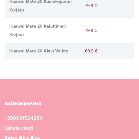
Huawei Mate 20 Kuulokeportin
79.9 €
Korjaus
Huawei Mate 20 Kaiuttimen
79.9 €
Korjaus
Huawei Mate 20 Akun Vaihto
69.9 €
Asiakaspalvelu
+358931524250
Lähetä viesti
Katso lähin liike