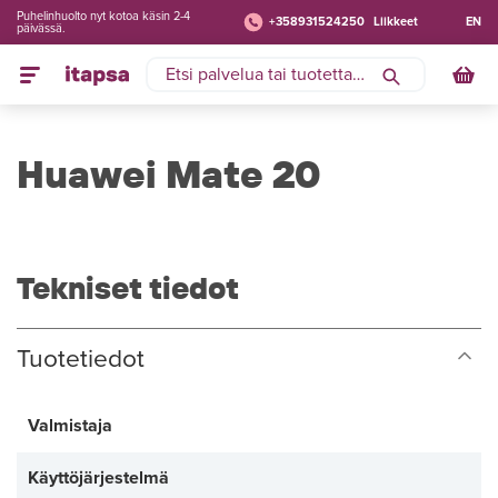
Puhelinhuolto nyt kotoa käsin 2-4
+358931524250
Liikkeet
EN
päivässä.
Huawei Mate 20
Tekniset tiedot
Tuotetiedot
Valmistaja
Käyttöjärjestelmä