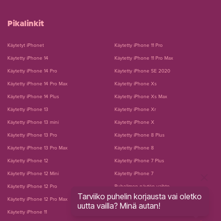
Pikalinkit
Käytetyt iPhonet
Käytetty iPhone 11 Pro
Käytetty iPhone 14
Käytetty iPhone 11 Pro Max
Käytetty iPhone 14 Pro
Käytetty iPhone SE 2020
Käytetty iPhone 14 Pro Max
Käytetty iPhone Xs
Käytetty iPhone 14 Plus
Käytetty iPhone Xs Max
Käytetty iPhone 13
Käytetty iPhone Xr
Käytetty iPhone 13 mini
Käytetty iPhone X
Käytetty iPhone 13 Pro
Käytetty iPhone 8 Plus
Käytetty iPhone 13 Pro Max
Käytetty iPhone 8
Käytetty iPhone 12
Käytetty iPhone 7 Plus
Käytetty iPhone 12 Mini
Käytetty iPhone 7
Käytetty iPhone 12 Pro
Puhelimen näytön vaihto
Tarviiko puhelin korjausta vai oletko
Käytetty iPhone 12 Pro Max
Puhelimen akun vaihto
uutta vailla? Minä autan!
Käytetty iPhone 11