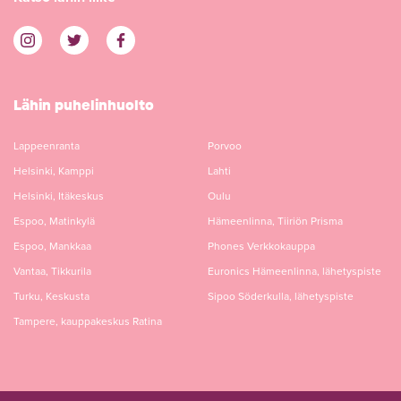
Lähin puhelinhuolto
Lappeenranta
Porvoo
Helsinki, Kamppi
Lahti
Helsinki, Itäkeskus
Oulu
Espoo, Matinkylä
Hämeenlinna, Tiiriön Prisma
Espoo, Mankkaa
Phones Verkkokauppa
Vantaa, Tikkurila
Euronics Hämeenlinna, lähetyspiste
Turku, Keskusta
Sipoo Söderkulla, lähetyspiste
Tampere, kauppakeskus Ratina