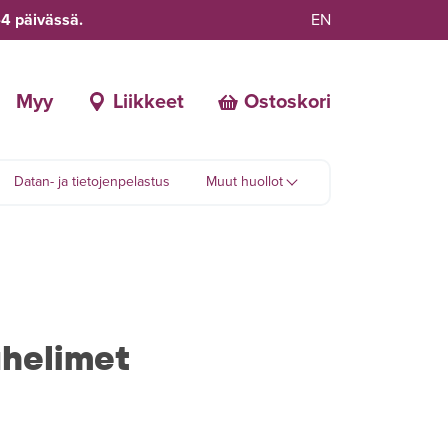
-4 päivässä.
EN
Myy
Liikkeet
Ostoskori
Datan- ja tietojenpelastus
Muut huollot
helimet