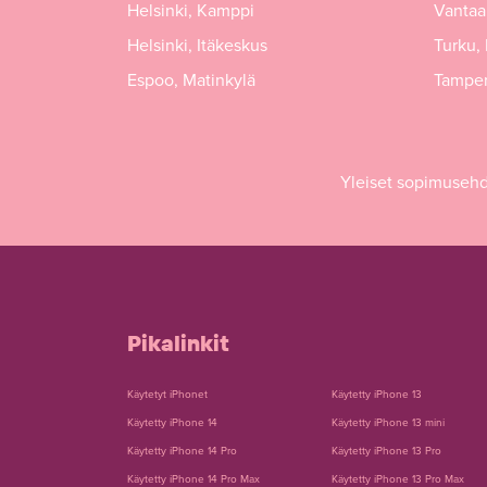
Helsinki, Kamppi
Vantaa,
Helsinki, Itäkeskus
Turku,
Espoo, Matinkylä
Tamper
Yleiset sopimuseh
Pikalinkit
Käytetyt iPhonet
Käytetty iPhone 13
Käytetty iPhone 14
Käytetty iPhone 13 mini
Käytetty iPhone 14 Pro
Käytetty iPhone 13 Pro
Käytetty iPhone 14 Pro Max
Käytetty iPhone 13 Pro Max