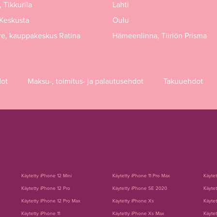
 Tikkurila
Lahti
 Keskusta
Oulu
e, kauppakeskus Ratina
Hämeenlinna, Tiiriön Prisma
dot
Maksu-, toimitus- ja palautusehdot
Takuuehdot
Käytetty iPhone 12 Mini
Käytetty iPhone 11 Pro Max
Käyte
Käytetty iPhone 12 Pro
Käytetty iPhone SE 2020
Käytet
Käytetty iPhone 12 Pro Max
Käytetty iPhone Xs
Käytet
Käytetty iPhone 11
Käytetty iPhone Xs Max
Käytet