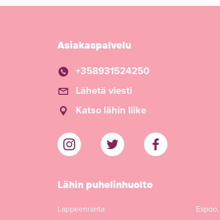
Asiakaspalvelu
+358931524250
Lähetä viesti
Katso lähin liike
Lähin puhelinhuolto
Lappeenranta
Espoo,