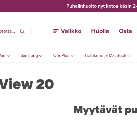
Puhelinhuolto nyt kotoa käsin 2
Valikko
Huolla
Osta
Pad
Samsung
OnePlus
Tietokone ja MacBook
View 20
Myytävät pu