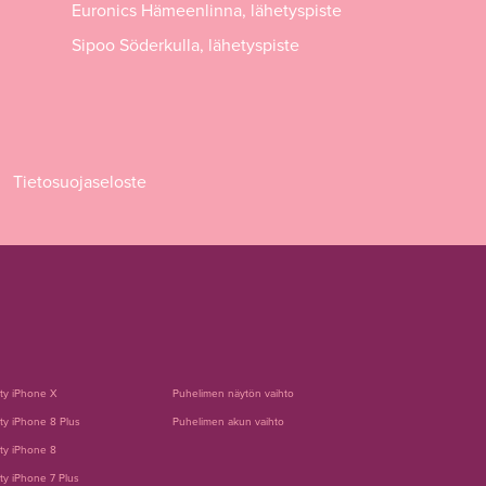
Euronics Hämeenlinna, lähetyspiste
Sipoo Söderkulla, lähetyspiste
Tietosuojaseloste
tty iPhone X
Puhelimen näytön vaihto
ty iPhone 8 Plus
Puhelimen akun vaihto
ty iPhone 8
ty iPhone 7 Plus