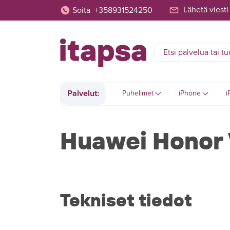
Lähetä viesti
Soita
+358931524250
Palvelut:
Puhelimet
iPhone
i
Huawei Honor 
Tekniset tiedot