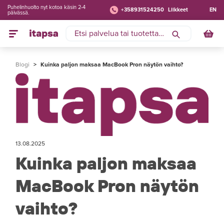
Puhelinhuolto nyt kotoa käsin 2-4
+358931524250
Liikkeet
EN
päivässä.
Blogi
>
Kuinka paljon maksaa MacBook Pron näytön vaihto?
13.08.2025
Kuinka paljon maksaa
MacBook Pron näytön
vaihto?