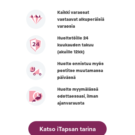
Kaikki varaosat
vastaavat alkuperäisiä
varaosia
Huoltotöille 24
kuukauden takuu
(akuille 12kk)
Huolto onnistuu myös
postitse muutamassa
päivässä
Huolto myymälässä
odottaessasi, ilman
ajanvarausta
Katso iTapsan tarina