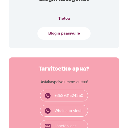
Tietoa
Blogin pääsivulle
Tarvitsetko apua?
Asiakaspalvelumme auttaa!
+358931524250
Whatsapp-viesti
Lähetä viesti