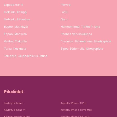
Lappeenranta
Porvoo
Helsinki, Kamppi
Lahti
Helsinki, Itäkeskus
Oulu
Espoo, Matinkylä
Hämeenlinna, Tiiriön Prisma
Espoo, Mankkaa
Phones Verkkokauppa
Vantaa, Tikkurila
Euronics Hämeenlinna, lähetyspiste
Turku, Keskusta
Sipoo Söderkulla, lähetyspiste
Tampere, kauppakeskus Ratina
Pikalinkit
Käytetyt iPhonet
Käytetty iPhone 11 Pro
Käytetty iPhone 14
Käytetty iPhone 11 Pro Max
Käytetty iPhone 14 Pro
Käytetty iPhone SE 2020