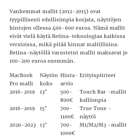
Vanhemmat mallit (2012-2015) ovat
tyypillisesti edullisimpia korjata, näyttöjen
hintojen ollessa 400-600 euroa. Nämä mallit
eivät vielä käytä Retina-teknologiaa kaikissa
versioissa, mikä pitää hinnat maltillisina.
Retina-näytöllä varustetut mallit maksavat jo
100-200 euroa enemmän.
MacBook
Näytön
Hinta-
Erityispiirteet
Pro malli
koko
arvio
2016-2019
13″
500-
Touch Bar -mallit
800€
kalliimpia
2016-2019
15″
700-
True Tone -
1100€
näyttö
2020-2023
13″
700-
M1/M2/M3 -mallit
1000€