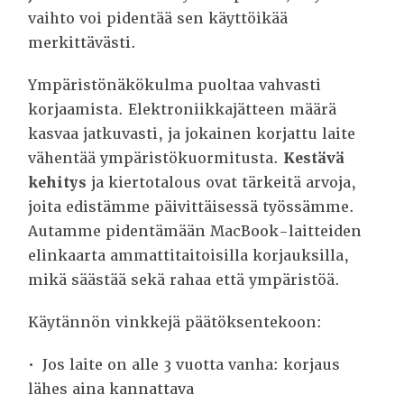
vaihto voi pidentää sen käyttöikää
merkittävästi.
Ympäristönäkökulma puoltaa vahvasti
korjaamista. Elektroniikkajätteen määrä
kasvaa jatkuvasti, ja jokainen korjattu laite
vähentää ympäristökuormitusta.
Kestävä
kehitys
ja kiertotalous ovat tärkeitä arvoja,
joita edistämme päivittäisessä työssämme.
Autamme pidentämään MacBook-laitteiden
elinkaarta ammattitaitoisilla korjauksilla,
mikä säästää sekä rahaa että ympäristöä.
Käytännön vinkkejä päätöksentekoon:
Jos laite on alle 3 vuotta vanha: korjaus
lähes aina kannattava