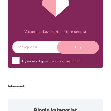
Voit poistua Kaveripiiristä milloin tahansa.
Hyväksyn iTapsan
tietosuojakäytännön
Aihesanat:
Blogin kategoriat