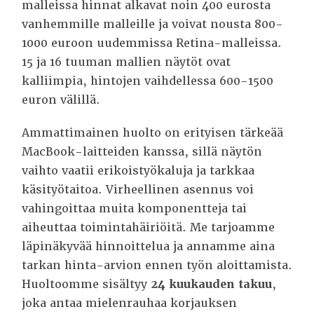
malleissa hinnat alkavat noin 400 eurosta
vanhemmille malleille ja voivat nousta 800-
1000 euroon uudemmissa Retina-malleissa.
15 ja 16 tuuman mallien näytöt ovat
kalliimpia, hintojen vaihdellessa 600-1500
euron välillä.
Ammattimainen huolto on erityisen tärkeää
MacBook-laitteiden kanssa, sillä näytön
vaihto vaatii erikoistyökaluja ja tarkkaa
käsityötaitoa. Virheellinen asennus voi
vahingoittaa muita komponentteja tai
aiheuttaa toimintahäiriöitä. Me tarjoamme
läpinäkyvää hinnoittelua ja annamme aina
tarkan hinta-arvion ennen työn aloittamista.
Huoltoomme sisältyy
24 kuukauden takuu
,
joka antaa mielenrauhaa korjauksen