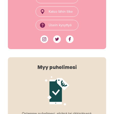
Katso lähin liike
Usein kysyttyä
Myy puhelimesi
Ostamme puhelimesi, ehjänä tai rikkinäisenä.