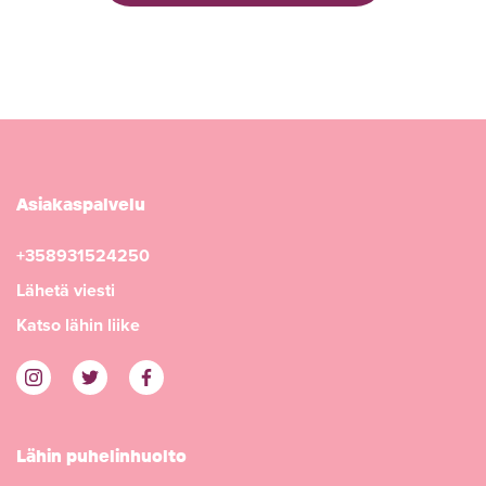
Asiakaspalvelu
+358931524250
Lähetä viesti
Katso lähin liike
Lähin puhelinhuolto