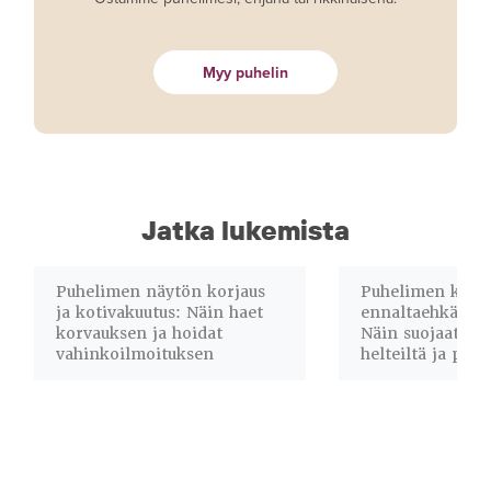
Myy puhelin
Jatka lukemista
Puhelimen näytön korjaus
Puhelimen korja
ja kotivakuutus: Näin haet
ennaltaehkäisev
korvauksen ja hoidat
Näin suojaat lai
vahinkoilmoituksen
helteiltä ja pöly