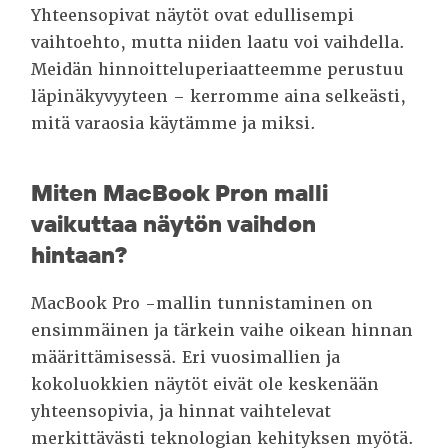
Yhteensopivat näytöt ovat edullisempi
vaihtoehto, mutta niiden laatu voi vaihdella.
Meidän hinnoitteluperiaatteemme perustuu
läpinäkyvyyteen – kerromme aina selkeästi,
mitä varaosia käytämme ja miksi.
Miten MacBook Pron malli
vaikuttaa näytön vaihdon
hintaan?
MacBook Pro -mallin tunnistaminen on
ensimmäinen ja tärkein vaihe oikean hinnan
määrittämisessä. Eri vuosimallien ja
kokoluokkien näytöt eivät ole keskenään
yhteensopivia, ja hinnat vaihtelevat
merkittävästi teknologian kehityksen myötä.