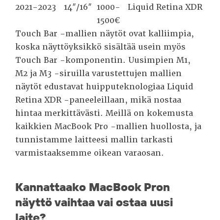
2021-2023
14″/16″
1000-
Liquid Retina XDR
1500€
Touch Bar -mallien näytöt ovat kalliimpia,
koska näyttöyksikkö sisältää usein myös
Touch Bar -komponentin. Uusimpien M1,
M2 ja M3 -siruilla varustettujen mallien
näytöt edustavat huipputeknologiaa Liquid
Retina XDR -paneeleillaan, mikä nostaa
hintaa merkittävästi. Meillä on kokemusta
kaikkien MacBook Pro -mallien huollosta, ja
tunnistamme laitteesi mallin tarkasti
varmistaaksemme oikean varaosan.
Kannattaako MacBook Pron
näyttö vaihtaa vai ostaa uusi
laite?