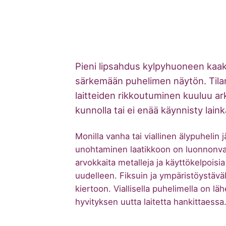
Pieni lipsahdus kylpyhuoneen kaakeli
särkemään puhelimen näytön. Tilan
laitteiden rikkoutuminen kuuluu a
kunnolla tai ei enää käynnisty lain
Monilla vanha tai viallinen älypuhelin
unohtaminen laatikkoon on luonnonvaroj
arvokkaita metalleja ja käyttökelpois
uudelleen. Fiksuin ja ympäristöystäväll
kiertoon. Viallisella puhelimella on läh
hyvityksen uutta laitetta hankittaessa