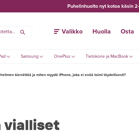
Puhelinhuolto nyt kotoa käsin 2
Valikko
Huolla
Osta
Pad
Samsung
OnePlus
Tietokone ja MacBook
 puhelimen kierrättää ja miten myydä iPhone, joka ei enää toimi täydellisesti?
 vialliset