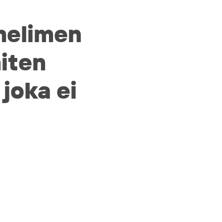
helimen
miten
joka ei