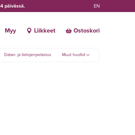
-4 päivässä.
EN
Myy
Liikkeet
Ostoskori
Datan- ja tietojenpelastus
Muut huollot