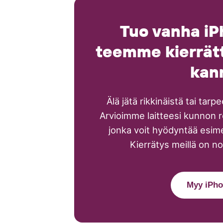
Tuo vanha iP
teemme kierrätt
kan
Älä jätä rikkinäistä tai tar
Arvioimme laitteesi kunnon r
jonka voit hyödyntää esime
Kierrätys meillä on no
Myy iPho