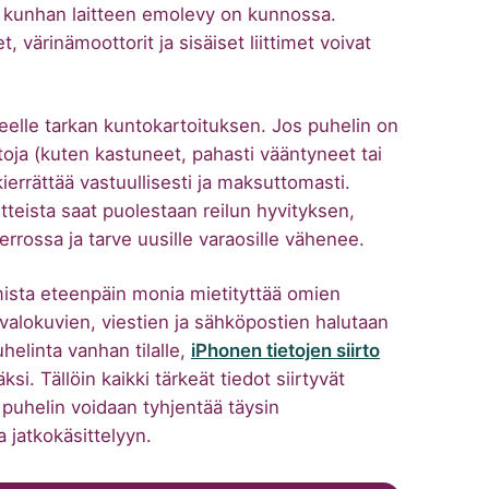
ia, kunhan laitteen emolevy on kunnossa.
 värinämoottorit ja sisäiset liittimet voivat
teelle tarkan kuntokartoituksen. Jos puhelin on
toja (kuten kastuneet, pahasti vääntyneet tai
ierrättää vastuullisesti ja maksuttomasti.
aitteista saat puolestaan reilun hyvityksen,
ierrossa ja tarve uusille varaosille vähenee.
mista eteenpäin monia mietityttää omien
 valokuvien, viestien ja sähköpostien halutaan
helinta vanhan tilalle,
iPhonen tietojen siirto
i. Tällöin kaikki tärkeät tiedot siirtyvät
 puhelin voidaan tyhjentää täysin
a jatkokäsittelyyn.