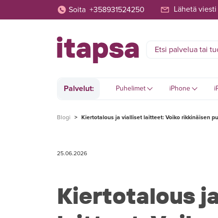
Lähetä viesti
Soita
+358931524250
Palvelut:
Puhelimet
iPhone
i
Blogi
>
Kiertotalous ja vialliset laitteet: Voiko rikkinäisen
25.06.2026
Kiertotalous ja