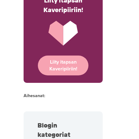
Liity itapsan
Kaveripiiriin!
Liity itapsan
Kaveripiiriin!
Aihesanat:
Blogin
kategoriat