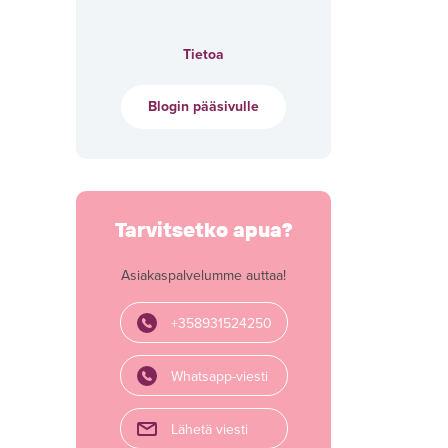
Tietoa
Blogin pääsivulle
Tarvitsetko apua?
Asiakaspalvelumme auttaa!
+358931524250
Whatsapp-viesti
Lähetä viesti