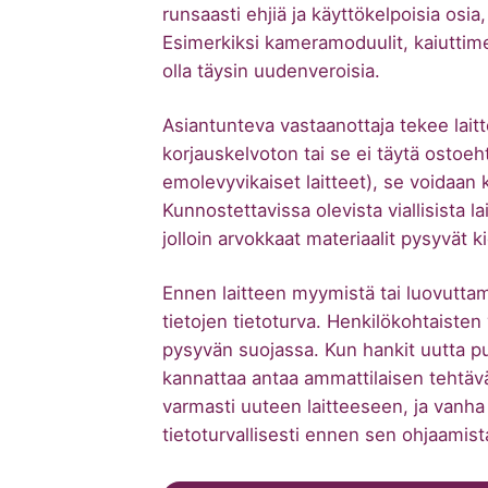
runsaasti ehjiä ja käyttökelpoisia os
Esimerkiksi kameramoduulit, kaiuttimet,
olla täysin uudenveroisia.
Asiantunteva vastaanottaja tekee lait
korjauskelvoton tai se ei täytä ostoeh
emolevyvikaiset laitteet), se voidaan k
Kunnostettavissa olevista viallisista l
jolloin arvokkaat materiaalit pysyvät k
Ennen laitteen myymistä tai luovutta
tietojen tietoturva. Henkilökohtaisten
pysyvän suojassa. Kun hankit uutta pu
kannattaa antaa ammattilaisen tehtäväks
varmasti uuteen laitteeseen, ja vanha
tietoturvallisesti ennen sen ohjaamist