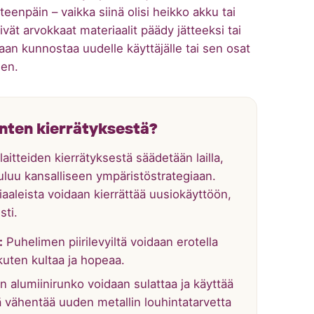
enpäin – vaikka siinä olisi heikko akku tai
eivät arvokkaat materiaalit päädy jätteeksi tai
aan kunnostaa uudelle käyttäjälle tai sen osat
een.
inten kierrätyksestä?
itteiden kierrätyksestä säädetään lailla,
uluu kansalliseen ympäristöstrategiaan.
aaleista voidaan kierrättää uusiokäyttöön,
sti.
:
Puhelimen piirilevyiltä voidaan erotella
 kuten kultaa ja hopeaa.
 alumiinirunko voidaan sulattaa ja käyttää
 vähentää uuden metallin louhintatarvetta