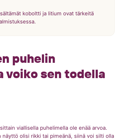
ältämät koboltti ja litium ovat tärkeitä
valmistuksessa.
en puhelin
 voiko sen todella
osittain viallisella puhelimella ole enää arvoa.
näyttö olisi rikki tai pimeänä, siinä voi silti olla