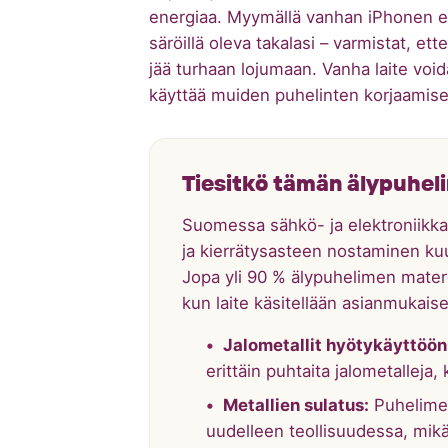
energiaa. Myymällä vanhan iPhonen ete
säröillä oleva takalasi – varmistat, ett
jää turhaan lojumaan. Vanha laite void
käyttää muiden puhelinten korjaamis
Tiesitkö tämän älypuhel
Suomessa sähkö- ja elektroniikkala
ja kierrätysasteen nostaminen ku
Jopa yli 90 % älypuhelimen materi
kun laite käsitellään asianmukaise
Jalometallit hyötykäyttöön
erittäin puhtaita jalometalleja,
Metallien sulatus:
Puhelimen
uudelleen teollisuudessa, mikä