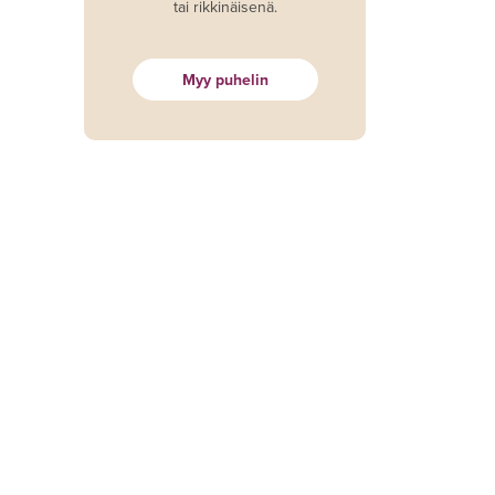
tai rikkinäisenä.
Myy puhelin