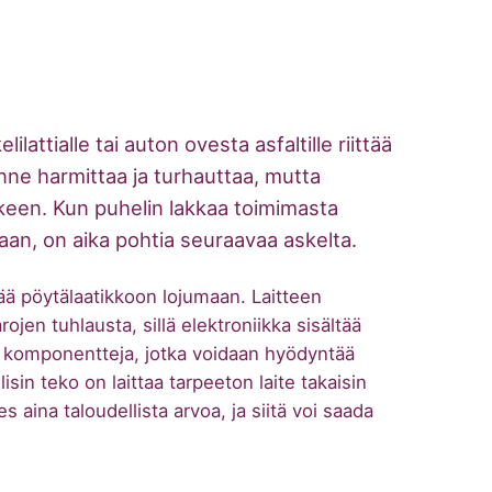
lattialle tai auton ovesta asfaltille riittää
ne harmittaa ja turhauttaa, mutta
rkeen. Kun puhelin lakkaa toimimasta
kaan, on aika pohtia seuraavaa askelta.
 jää pöytälaatikkoon lojumaan. Laitteen
en tuhlausta, sillä elektroniikka sisältää
ia komponentteja, jotka voidaan hyödyntää
isin teko on laittaa tarpeeton laite takaisin
es aina taloudellista arvoa, ja siitä voi saada
.