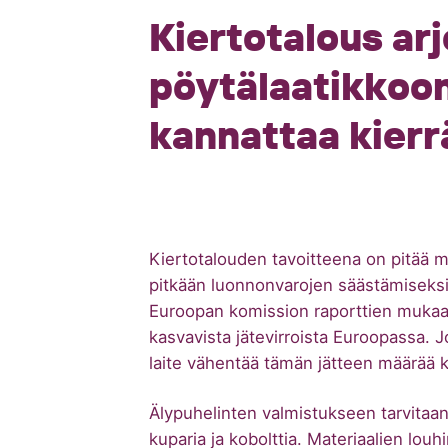
Kiertotalous arj
pöytälaatikkoon
kannattaa kierr
Kiertotalouden tavoitteena on pitää m
pitkään luonnonvarojen säästämiseksi
Euroopan komission raporttien mukaan
kasvavista jätevirroista Euroopassa. Jo
laite vähentää tämän jätteen määrää k
Älypuhelinten valmistukseen tarvitaan
kuparia ja kobolttia. Materiaalien louh