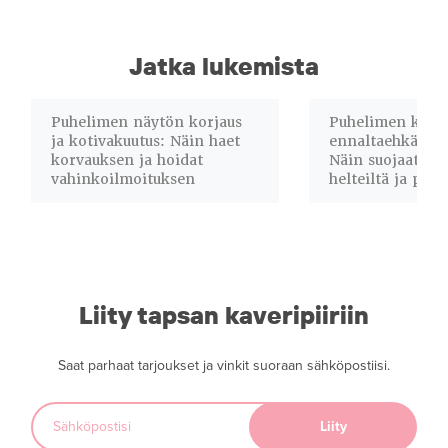
Jatka lukemista
Puhelimen näytön korjaus
Puhelimen korja
ja kotivakuutus: Näin haet
ennaltaehkäisev
korvauksen ja hoidat
Näin suojaat lai
vahinkoilmoituksen
helteiltä ja pöly
Liity tapsan kaveripiiriin
Saat parhaat tarjoukset ja vinkit suoraan sähköpostiisi.