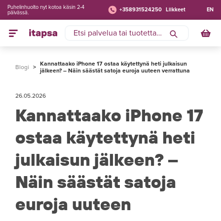
Puhelinhuolto nyt kotoa käsin 2-4
+358931524250
Liikkeet
EN
päivässä.
Kannattaako iPhone 17 ostaa käytettynä heti julkaisun
Blogi
>
jälkeen? – Näin säästät satoja euroja uuteen verrattuna
26.05.2026
Kannattaako iPhone 17
ostaa käytettynä heti
julkaisun jälkeen? –
Näin säästät satoja
euroja uuteen