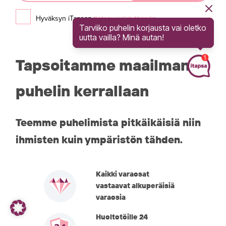
Hyväksyn iTapsan
tietosuojakäytännön
Tarviiko puhelin korjausta vai oletko
uutta vailla? Minä autan!
Tapsoitamme maailman
puhelin kerrallaan
Teemme puhelimista pitkäikäisiä niin
ihmisten kuin ympäristön tähden.
Kaikki varaosat
vastaavat alkuperäisiä
varaosia
Huoltotöille 24