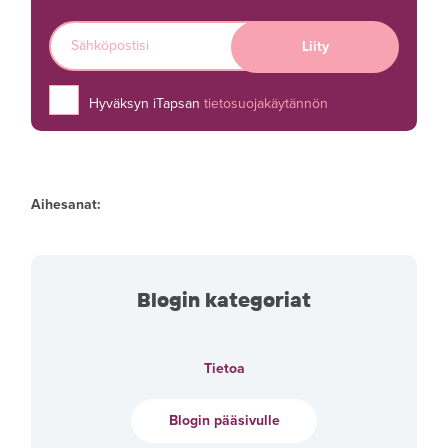
Hyväksyn iTapsan
tietosuojakäytännön
Aihesanat:
Blogin kategoriat
Tietoa
Blogin pääsivulle