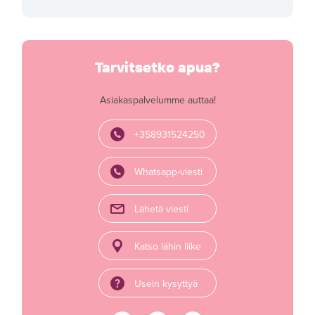
Tarvitsetko apua?
Asiakaspalvelumme auttaa!
+358931524250
Whatsapp-viesti
Lähetä viesti
Katso lähin liike
Usein kysyttyä