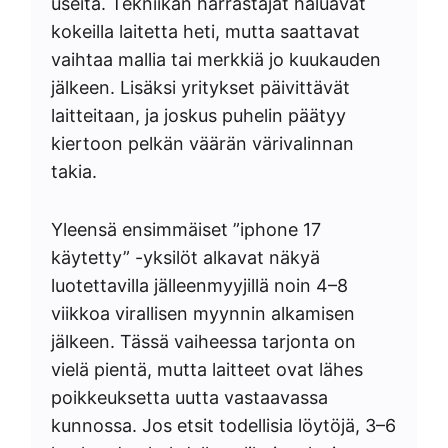
useita. Tekniikan harrastajat haluavat
kokeilla laitetta heti, mutta saattavat
vaihtaa mallia tai merkkiä jo kuukauden
jälkeen. Lisäksi yritykset päivittävät
laitteitaan, ja joskus puhelin päätyy
kiertoon pelkän väärän värivalinnan
takia.
Yleensä ensimmäiset ”iphone 17
käytetty” -yksilöt alkavat näkyä
luotettavilla jälleenmyyjillä noin 4–8
viikkoa virallisen myynnin alkamisen
jälkeen. Tässä vaiheessa tarjonta on
vielä pientä, mutta laitteet ovat lähes
poikkeuksetta uutta vastaavassa
kunnossa. Jos etsit todellisia löytöjä, 3–6