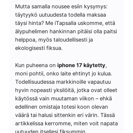
Mutta samalla nousee esiin kysymys:
täytyykö uutuudesta todella maksaa
täysi hinta? Me iTapsalla uskomme, että
älypuhelimen hankinnan pitäisi olla paitsi
helppoa, myös taloudellisesti ja
ekologisesti fiksua.
Kun puheena on
iphone 17 käytetty
,
moni pohtii, onko laite ehtinyt jo kulua.
Todellisuudessa markkinoille vapautuu
hyvin nopeasti yksilöitä, jotka ovat olleet
käytössä vain muutaman viikon – ehkä
edellinen omistaja totesi koon olevan
väärä tai halusi sittenkin eri värin. Tässä
artikkelissa kerromme, miten voit napata
uutuuden itsellesi fiksummin.