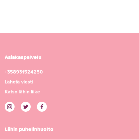
Asiakaspalvelu
+358931524250
Lähetä viesti
Katso lähin liike
Lähin puhelinhuolto