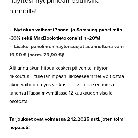
näyttösi nyt pimeän edullisilla
hinnoilla!
Nyt akun vaihdot iPhone- ja Samsung-puhelimiin
-30% sekä MacBook-tietokoneisiin -20%!
Lisäksi puhelimen näytönsuojat asennettuna vain
19,90 € (norm. 29,90 €)!
Älä anna akun hiipua kesken päivän tai näytön
rikkoutua – tule lähimpään liikkeeseemme! Voit ostaa
akun vaihdon myös verkosta ja vaihtaa sen missä
tahansa iTapsa myymälässä 12 kuukauden sisällä
osotosta!
Tarjoukset ovat voimassa 2.12.2025 asti, joten toimi
nopeasti!