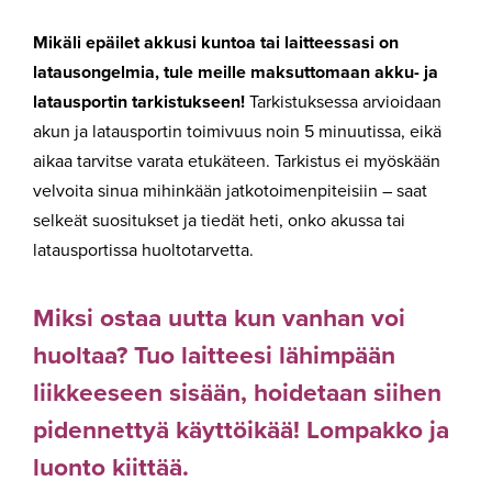
Mikäli epäilet akkusi kuntoa tai laitteessasi on
latausongelmia, tule meille maksuttomaan akku- ja
latausportin tarkistukseen!
Tarkistuksessa arvioidaan
akun ja latausportin toimivuus noin 5 minuutissa, eikä
aikaa tarvitse varata etukäteen. Tarkistus ei myöskään
velvoita sinua mihinkään jatkotoimenpiteisiin – saat
selkeät suositukset ja tiedät heti, onko akussa tai
latausportissa huoltotarvetta.
Miksi ostaa uutta kun vanhan voi
huoltaa? Tuo laitteesi lähimpään
liikkeeseen sisään, hoidetaan siihen
pidennettyä käyttöikää! Lompakko ja
luonto kiittää.