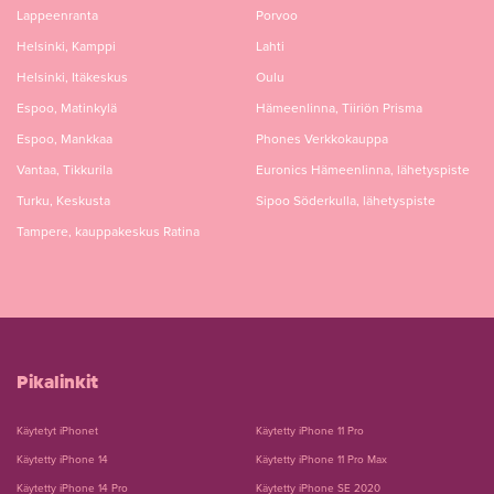
Lappeenranta
Porvoo
Helsinki, Kamppi
Lahti
Helsinki, Itäkeskus
Oulu
Espoo, Matinkylä
Hämeenlinna, Tiiriön Prisma
Espoo, Mankkaa
Phones Verkkokauppa
Vantaa, Tikkurila
Euronics Hämeenlinna, lähetyspiste
Turku, Keskusta
Sipoo Söderkulla, lähetyspiste
Tampere, kauppakeskus Ratina
Pikalinkit
Käytetyt iPhonet
Käytetty iPhone 11 Pro
Käytetty iPhone 14
Käytetty iPhone 11 Pro Max
Käytetty iPhone 14 Pro
Käytetty iPhone SE 2020