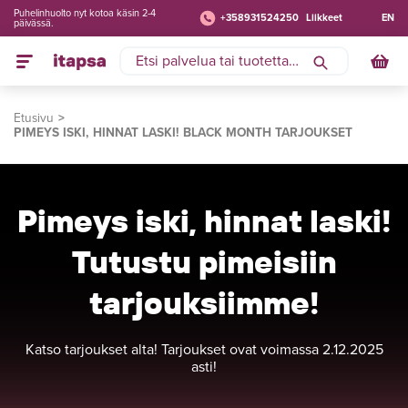
Puhelinhuolto nyt kotoa käsin 2-4
+358931524250
Liikkeet
EN
päivässä.
Etusivu
PIMEYS ISKI, HINNAT LASKI! BLACK MONTH TARJOUKSET
Pimeys iski, hinnat laski!
Tutustu pimeisiin
tarjouksiimme!
Katso tarjoukset alta! Tarjoukset ovat voimassa 2.12.2025
asti!